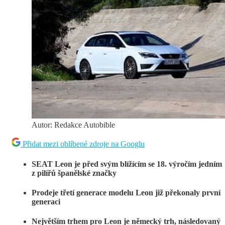
Autor: Redakce Autobible
Přidat mezi oblíbené zdroje na Googlu
SEAT Leon je p
ř
ed svým blížícím se 18. výro
č
í
m jedn
í
m
z
pil
í
řů
š
pan
ě
lsk
é
zna
č
ky
Prodeje t
ř
et
í
generace modelu Leon ji
ž
p
ř
ekonaly prvn
í
generaci
Nejv
ě
t
ší
m trhem pro Leon je n
ě
meck
ý
trh, n
á
sledovan
ý