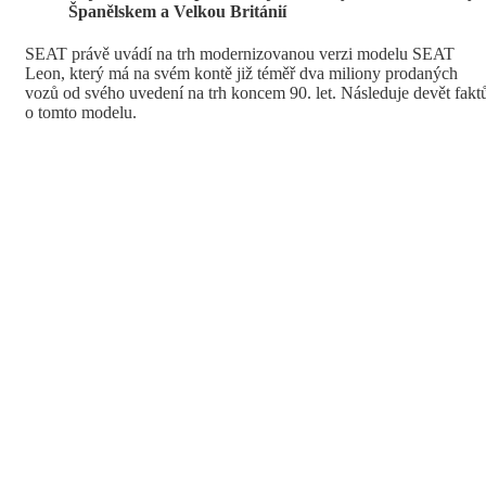
Š
pan
ě
lskem a Velkou Británií
SEAT právě uvádí na trh modernizovanou verzi modelu SEAT
Leon, který má na svém kontě již téměř dva miliony prodaných
vozů od svého uvedení na trh koncem 90. let. Následuje devět fakt
o tomto modelu.