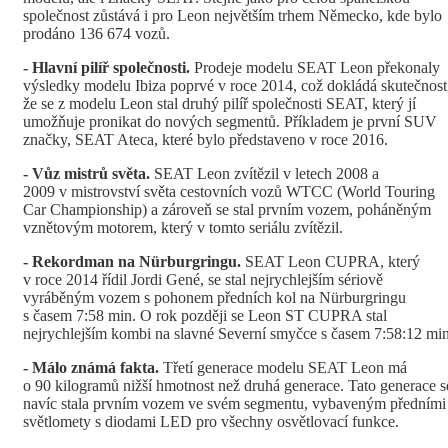
společnost zůstává i pro Leon největším trhem Německo, kde bylo
prodáno 136 674 vozů.
- Hlavní pilí
ř
spole
č
nosti.
Prodeje modelu SEAT Leon překonaly
výsledky modelu Ibiza poprvé v roce 2014, což dokládá skutečnost
že se z modelu Leon stal druhý pilíř společnosti SEAT, který jí
umožňuje pronikat do nových segmentů. Příkladem je první SUV
značky, SEAT Ateca, které bylo představeno v roce 2016.
- V
ů
z mistr
ů
sv
ě
ta.
SEAT Leon zvítězil v letech 2008 a
2009 v mistrovství světa cestovních vozů WTCC (World Touring
Car Championship) a zároveň se stal prvním vozem, poháněným
vznětovým motorem, který v tomto seriálu zvítězil.
- Rekordman na Nürburgringu.
SEAT Leon CUPRA, který
v roce 2014 řídil Jordi Gené, se stal nejrychlejším sériově
vyráběným vozem s pohonem předních kol na Nürburgringu
s časem 7:58 min. O rok později se Leon ST CUPRA stal
nejrychlejším kombi na slavné Severní smyčce s časem 7:58:12 min
- Málo známá fakta.
Třetí generace modelu SEAT Leon má
o 90 kilogramů nižší hmotnost než druhá generace. Tato generace s
navíc stala prvním vozem ve svém segmentu, vybaveným předními
světlomety s diodami LED pro všechny osvětlovací funkce.