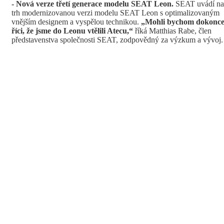
- Nová verze t
ř
et
í
generace modelu SEAT Leon.
SEAT uvádí na
trh modernizovanou verzi modelu SEAT Leon s optimalizovaným
vnějším designem a vyspělou technikou.
„Mohli bychom dokonc
ř
í
ci,
ž
e jsme do Leonu vt
ě
lili Atecu,
“
říká Matthias Rabe, člen
představenstva společnosti SEAT, zodpovědný za výzkum a vývoj.