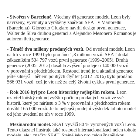
- Stvo
ř
en v
Barcelon
ě
.
Všechny tři generace modelu Leon byly
navrženy, vyvinuty a vyráběny značkou SEAT v Martorellu
(Barcelona). Giorgetto Giugiaro navrhl design první generace,
Walter de Silva druhou generaci a Alejandro Mesonero-Romanos j
autorem třetí generace.
- Tém
ěř
dva miliony prodan
ý
ch voz
ů
.
Od uvedení modelu Leon
na trh v roce 1999 bylo prodáno 1,8 milionu vozů. SEAT dodal
zákazníkům 534 797 vozů první generace (1999–2005). Druhá
generace (2005–2012) dosáhla zvýšení prodeje o 140 000 vozů
v porovnání s předchůdcem. Rostoucí trend je u aktuální generace
ještě silnější – během pouhých čtyř let (2012–2016) bylo prodáno
566 931 vozů, což je víc než za celý životní cyklus první generace.
- Rok 2016 byl pro Leon historicky nejlepším rokem.
Leon
uzavřel loňský rok nejvyšším počtem prodaných vozů ve své
historii, který po nárůstu o 3 % v porovnání s předchozím rokem
dosáhl 165 000 vozů. Je to nejlepší prodejní výsledek tohoto mode
od jeho uvedení na trh v roce 1999.
- Mezinárodní model.
SEAT vyváží 80 % vyrobených vozů Leon
Tento ukazatel ilustruje také rostoucí internacionalizaci nejen tohot
modelu, ale i značky SEAT. Stejně jako pro celou španělskou