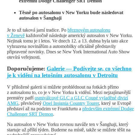
extrémní Dodge Challenger SRT Demon
Těsně po autosalonu v New Yorku bude následovat
autosalon v Šanghaji
Je to už taková jarní tradice. Po
březnovém autosalonu
v Ženevě
každoročně následuje americký autosalon v New Yorku.
Nejinak tomu je i letos. Ve dnech 12. a 13. dubna byla tato akce
vyhrazena novinářům a automobilky oficiálně představily
připravené novinky. Dnes se New York International Auto Show
otevírá veřejnosti.
Doporučujeme:
Galerie — Podívejte se, co všechno
je k vidění na letošním autosalonu v Detroitu
V přiložené galerii si můžete prohlédnout na fotkách přímo
z autosalonu to, co je v New Yorku k vidění. Mezi nejzajímavější
premiéry patří
osmiválcové GLC a GLC Coupé vyladěné divizí
AMG
, převlečený
Opel Insignia Country Tourer
, který se Evropě
představí až na podzim ve Frankfurtu a
především extrémní Dodge
Challenger SRT Demon
.
Na autosalon v New Yorku rovnou naváže ten v Šanghaji, který
startuje už příští týden. Budeme na místě, takže se můžete těšit na