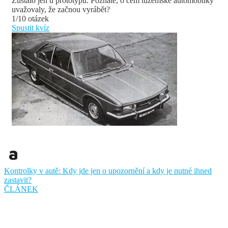
Zůstalo jen u prototypů. Poznáte, o čem tuzemské automobilky
uvažovaly, že začnou vyrábět?
1/10 otázek
Spustit kvíz
Kontrolky v autě: Kdy jde jen o upozornění a kdy je nutné ihned
zastavit?
ČLÁNEK