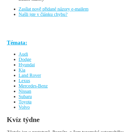
Zasílat nově přidané názory e-mailem
Našli jste v článku chybu?
Témata:
Audi
Dodge
Hyundai
Kia
Land Rover
Lexus
Mercedes-Benz
Nissan
Subaru
Toyota
Volvo
Kvíz týdne