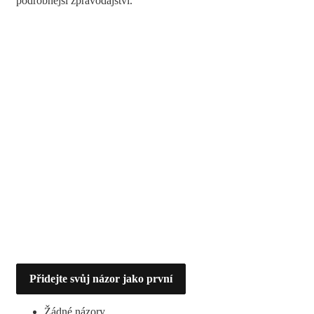
podrobnější zpravodajství.
Přidejte svůj názor jako první
Žádné názory