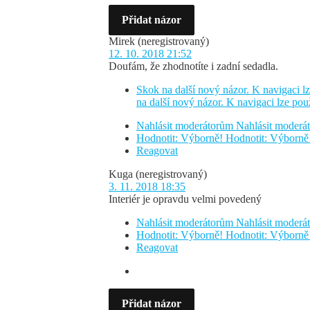
Přidat názor
Mirek
(neregistrovaný)
12. 10. 2018 21:52
Doufám, že zhodnotíte i zadní sedadla.
Skok na další nový názor. K navigaci lz
na další nový názor. K navigaci lze pou
Nahlásit moderátorům
Nahlásit moder
Hodnotit: Výborně!
Hodnotit: Výborně
Reagovat
Kuga
(neregistrovaný)
3. 11. 2018 18:35
Interiér je opravdu velmi povedený
Nahlásit moderátorům
Nahlásit moder
Hodnotit: Výborně!
Hodnotit: Výborně
Reagovat
Přidat názor