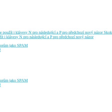
e použít i klávesy N pro následující a P pro předchozí nový názor
Skok
žít i klávesy N pro následující a P pro předchozí nový názor
átorům jako SPAM
!
átorům jako SPAM
!