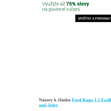
Názory k článku
Ford Kuga 1.5 EcoBo
umí česky