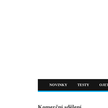
NOVINKY
TESTY
OJE
Komerční sdělení