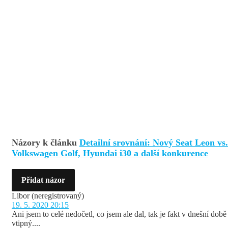
Názory k článku
Detailní srovnání: Nový Seat Leon vs.
Volkswagen Golf, Hyundai i30 a další konkurence
Přidat názor
Libor
(neregistrovaný)
19. 5. 2020 20:15
Ani jsem to celé nedočetl, co jsem ale dal, tak je fakt v dnešní době
vtipný....