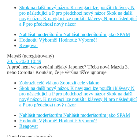
Skok na další nový názor. K navigaci lze použít i klávesy N
pro následující a P pro předchozí nový názor
Skok na další
nový názor. K navigaci lze použít i klávesy N pro následující
a P pro předchozí nový názor
Nahlásit moderátorům
Nahlásit moderátorům jako SPAM
Hodnotit: Výborně!
Hodnotit: Výborně!
Reagovat
Matyáš
(neregistrovaný)
20. 5. 2020 10:49
A proč není ve srovnání nějaký Japonec? Třeba nová Mazda 3,
nebo Corolla? Koukám, že je většina těžce ignoruje.
Zobrazit celé vlákno
Zobrazit celé vlákno
Skok na další nový názor. K navigaci lze použít i klávesy N
pro následující a P pro předchozí nový názor
Skok na další
nový názor. K navigaci lze použít i klávesy N pro následující
a P pro předchozí nový názor
Nahlásit moderátorům
Nahlásit moderátorům jako SPAM
Hodnotit: Výborně!
Hodnotit: Výborně!
Reagovat
David
(neregistrovaný)