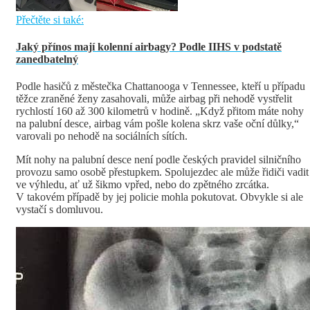
Přečtěte si také:
Jaký přínos mají kolenní airbagy? Podle IIHS v podstatě
zanedbatelný
Podle hasičů z městečka Chattanooga v Tennessee, kteří u případu
těžce zraněné ženy zasahovali, může airbag při nehodě vystřelit
rychlostí 160 až 300 kilometrů v hodině. „Když přitom máte nohy
na palubní desce, airbag vám pošle kolena skrz vaše oční důlky,“
varovali po nehodě na sociálních sítích.
Mít nohy na palubní desce není podle českých pravidel silničního
provozu samo osobě přestupkem. Spolujezdec ale může řidiči vadit
ve výhledu, ať už šikmo vpřed, nebo do zpětného zrcátka.
V takovém případě by jej policie mohla pokutovat. Obvykle si ale
vystačí s domluvou.