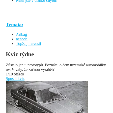
Našli jste v článku chybu?
Témata:
Aribag
nehoda
TopZajímavosti
Kvíz týdne
Zůstalo jen u prototypů. Poznáte, o čem tuzemské automobilky
uvažovaly, že začnou vyrábět?
1/10 otázek
Spustit kvíz