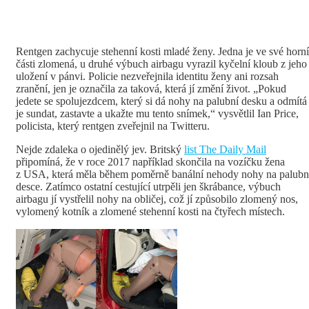
Rentgen zachycuje stehenní kosti mladé ženy. Jedna je ve své horní
části zlomená, u druhé výbuch airbagu vyrazil kyčelní kloub z jeho
uložení v pánvi. Policie nezveřejnila identitu ženy ani rozsah
zranění, jen je označila za taková, která jí změní život. „Pokud
jedete se spolujezdcem, který si dá nohy na palubní desku a odmítá
je sundat, zastavte a ukažte mu tento snímek,“ vysvětlil Ian Price,
policista, který rentgen zveřejnil na Twitteru.
Nejde zdaleka o ojedinělý jev. Britský
list The Daily Mail
připomíná, že v roce 2017 například skončila na vozíčku žena
z USA, která měla během poměrně banální nehody nohy na palubn
desce. Zatímco ostatní cestující utrpěli jen škrábance, výbuch
airbagu jí vystřelil nohy na obličej, což jí způsobilo zlomený nos,
vylomený kotník a zlomené stehenní kosti na čtyřech místech.