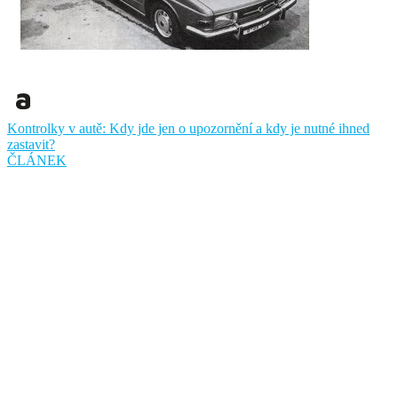
Kontrolky v autě: Kdy jde jen o upozornění a kdy je nutné ihned
zastavit?
ČLÁNEK