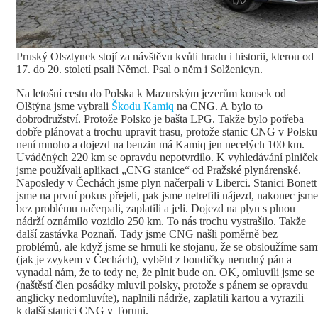
Pruský Olsztynek stojí za návštěvu kvůli hradu i historii, kterou od
17. do 20. století psali Němci. Psal o něm i Solženicyn.
Na letošní cestu do Polska k Mazurským jezerům kousek od
Olštýna jsme vybrali
Škodu Kamiq
na CNG. A bylo to
dobrodružství. Protože Polsko je bašta LPG. Takže bylo potřeba
dobře plánovat a trochu upravit trasu, protože stanic CNG v Polsku
není mnoho a dojezd na benzin má Kamiq jen necelých 100 km.
Uváděných 220 km se opravdu nepotvrdilo. K vyhledávání plniček
jsme používali aplikaci „CNG stanice“ od Pražské plynárenské.
Naposledy v Čechách jsme plyn načerpali v Liberci. Stanici Bonett
jsme na první pokus přejeli, pak jsme netrefili nájezd, nakonec jsme
bez problému načerpali, zaplatili a jeli. Dojezd na plyn s plnou
nádrží oznámilo vozidlo 250 km. To nás trochu vystrašilo. Takže
další zastávka Poznaň. Tady jsme CNG našli poměrně bez
problémů, ale když jsme se hrnuli ke stojanu, že se obsloužíme sam
(jak je zvykem v Čechách), vyběhl z boudičky nerudný pán a
vynadal nám, že to tedy ne, že plnit bude on. OK, omluvili jsme se
(naštěstí člen posádky mluvil polsky, protože s pánem se opravdu
anglicky nedomluvíte), naplnili nádrže, zaplatili kartou a vyrazili
k další stanici CNG v Toruni.