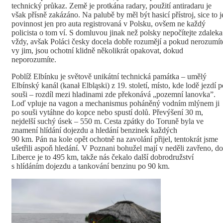
technický průkaz. Země je protkána radary, použití antiradaru je
však přísně zakázáno. Na palubě by měl být hasicí přístroj, sice to j
povinnost jen pro auta registrovaná v Polsku, ovšem ne každý
policista o tom ví. S domluvou jinak než polsky nepočítejte zdaleka
vždy, avšak Poláci česky docela dobře rozumějí a pokud nerozumít
vy jim, jsou ochotní klidně několikrát opakovat, dokud
neporozumíte.
Poblíž Elbínku je světově unikátní technická památka – umělý
Elbínský kanál (kanał Elbląski) z 19. století, místo, kde lodě jezdí p
souši – rozdíl mezi hladinami zde překonává „pozemní lanovka”.
Loď vpluje na vagon a mechanismus poháněný vodním mlýnem ji
po souši vytáhne do kopce nebo spustí dolů. Převýšení 30 m,
nejdelší suchý úsek – 550 m. Cesta zpátky do Toruně byla ve
znamení hlídání dojezdu a hledání benzinek každých
90 km. Pán na kole opět ochotně na zavolání přijel, tentokrát jsme
ušetřili aspoň hledání. V Poznani bohužel mají v neděli zavřeno, do
Liberce je to 495 km, takže nás čekalo další dobrodružství
s hlídáním dojezdu a tankování benzinu po 90 km.