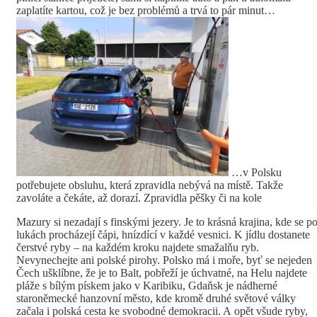
zaplatíte kartou, což je bez problémů a trvá to pár minut…
…v Polsku
potřebujete obsluhu, která zpravidla nebývá na místě. Takže
zavoláte a čekáte, až dorazí. Zpravidla pěšky či na kole
Mazury si nezadají s finskými jezery. Je to krásná krajina, kde se p
lukách procházejí čápi, hnízdící v každé vesnici. K jídlu dostanete
čerstvé ryby – na každém kroku najdete smažalňu ryb.
Nevynechejte ani polské pirohy. Polsko má i moře, byť se nejeden
Čech ušklíbne, že je to Balt, pobřeží je úchvatné, na Helu najdete
pláže s bílým pískem jako v Karibiku, Gdaňsk je nádherné
staroněmecké hanzovní město, kde kromě druhé světové války
začala i polská cesta ke svobodné demokracii. A opět všude ryby,