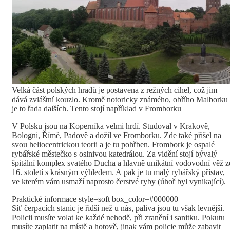
Velká část polských hradů je postavena z režných cihel, což jim
dává zvláštní kouzlo. Kromě notoricky známého, obřího Malborku
je to řada dalších. Tento stojí například v Fromborku
V Polsku jsou na Koperníka velmi hrdí. Studoval v Krakově,
Bologni, Římě, Padově a dožil ve Fromborku. Zde také přišel na
svou heliocentrickou teorii a je tu pohřben. Frombork je ospalé
rybářské městečko s oslnivou katedrálou. Za vidění stojí bývalý
špitální komplex svatého Ducha a hlavně unikátní vodovodní věž z
16. století s krásným výhledem. A pak je tu malý rybářský přístav,
ve kterém vám usmaží naprosto čerstvé ryby (úhoř byl vynikající).
Praktické informace style=soft box_color=#000000
Síť čerpacích stanic je řidší než u nás, paliva jsou tu však levnější.
Policii musíte volat ke každé nehodě, při zranění i sanitku. Pokutu
musíte zaplatit na místě a hotově, jinak vám policie může zabavit