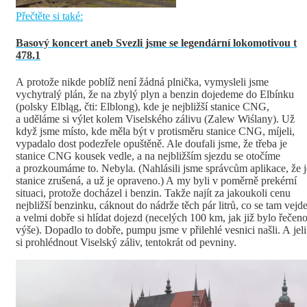
Přečtěte si také:
Basový koncert aneb Svezli jsme se legendární lokomotivou t
478.1
A protože nikde poblíž není žádná plnička, vymysleli jsme
vychytralý plán, že na zbylý plyn a benzin dojedeme do Elbínku
(polsky Elbląg, čti: Elblong), kde je nejbližší stanice CNG,
a uděláme si výlet kolem Viselského zálivu (Zalew Wiślany). Už
když jsme místo, kde měla být v protisměru stanice CNG, míjeli,
vypadalo dost podezřele opuštěně. Ale doufali jsme, že třeba je
stanice CNG kousek vedle, a na nejbližším sjezdu se otočíme
a prozkoumáme to. Nebyla. (Nahlásili jsme správcům aplikace, že j
stanice zrušená, a už je opraveno.) A my byli v poměrně prekérní
situaci, protože docházel i benzin. Takže najít za jakoukoli cenu
nejbližší benzinku, cáknout do nádrže těch pár litrů, co se tam vejde
a velmi dobře si hlídat dojezd (necelých 100 km, jak již bylo řečen
výše). Dopadlo to dobře, pumpu jsme v přilehlé vesnici našli. A jeli
si prohlédnout Viselský záliv, tentokrát od pevniny.