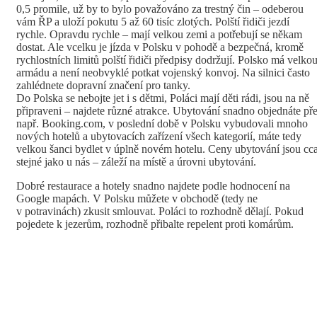
0,5 promile, už by to bylo považováno za trestný čin – odeberou
vám ŘP a uloží pokutu 5 až 60 tisíc zlotých. Polští řidiči jezdí
rychle. Opravdu rychle – mají velkou zemi a potřebují se někam
dostat. Ale vcelku je jízda v Polsku v pohodě a bezpečná, kromě
rychlostních limitů polští řidiči předpisy dodržují. Polsko má velko
armádu a není neobvyklé potkat vojenský konvoj. Na silnici často
zahlédnete dopravní značení pro tanky.
Do Polska se nebojte jet i s dětmi, Poláci mají děti rádi, jsou na ně
připraveni – najdete různé atrakce. Ubytování snadno objednáte př
např. Booking.com, v poslední době v Polsku vybudovali mnoho
nových hotelů a ubytovacích zařízení všech kategorií, máte tedy
velkou šanci bydlet v úplně novém hotelu. Ceny ubytování jsou cc
stejné jako u nás – záleží na místě a úrovni ubytování.
Dobré restaurace a hotely snadno najdete podle hodnocení na
Google mapách. V Polsku můžete v obchodě (tedy ne
v potravinách) zkusit smlouvat. Poláci to rozhodně dělají. Pokud
pojedete k jezerům, rozhodně přibalte repelent proti komárům.