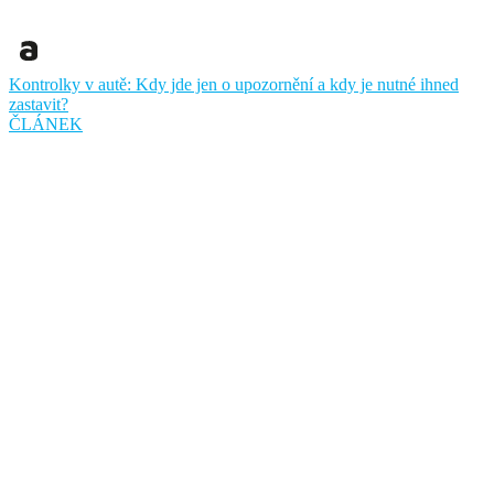
Kontrolky v autě: Kdy jde jen o upozornění a kdy je nutné ihned
zastavit?
ČLÁNEK