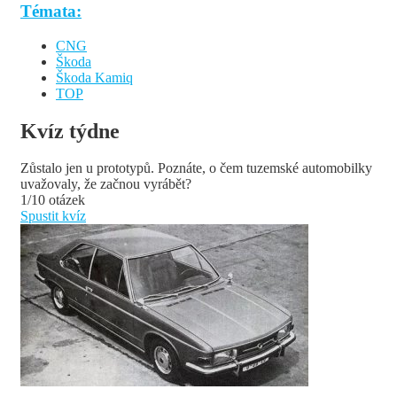
Témata:
CNG
Škoda
Škoda Kamiq
TOP
Kvíz týdne
Zůstalo jen u prototypů. Poznáte, o čem tuzemské automobilky
uvažovaly, že začnou vyrábět?
1/10 otázek
Spustit kvíz