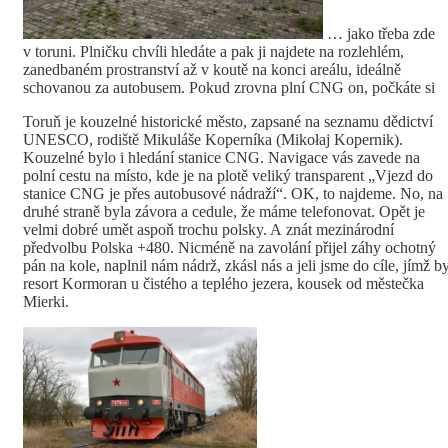
… jako třeba zde
v toruni. Plničku chvíli hledáte a pak ji najdete na rozlehlém,
zanedbaném prostranství až v koutě na konci areálu, ideálně
schovanou za autobusem. Pokud zrovna plní CNG on, počkáte si
Toruň je kouzelné historické město, zapsané na seznamu dědictví
UNESCO, rodiště Mikuláše Koperníka (Mikołaj Kopernik).
Kouzelné bylo i hledání stanice CNG. Navigace vás zavede na
polní cestu na místo, kde je na plotě veliký transparent „Vjezd do
stanice CNG je přes autobusové nádraží“. OK, to najdeme. No, na
druhé straně byla závora a cedule, že máme telefonovat. Opět je
velmi dobré umět aspoň trochu polsky. A znát mezinárodní
předvolbu Polska +480. Nicméně na zavolání přijel záhy ochotný
pán na kole, naplnil nám nádrž, zkásl nás a jeli jsme do cíle, jímž by
resort Kormoran u čistého a teplého jezera, kousek od městečka
Mierki.