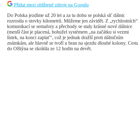
Přidat mezi oblíbené zdroje na Googlu
Do Polska jezdíme už 20 let a za tu dobu se polská síť dálnic
rozrostla o stovky kilometrů. Můžeme jen závidět. Z „rychlostních“
komunikací se semafory a přechody se staly krásné nové dálnice
(menší část je placená, bohužel systémem „na začátku si vezmi
lístek, na konci zaplať“, což je jednak dražší proti dálničním
známkám, ale hlavně se tvoří u bran na sjezdu dlouhé kolony. Cest
do Olštýna se zkrátila ze 12 hodin na devět.