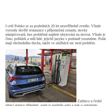
I celé Polsko se za posledních 20 let neuvěřitelně zvedlo. Všude
vyrostly skvělé restaurace s příjemnými cenami, stovky
minipivovarů, bez problémů najdete ubytování na úrovni. Všude je
čisto, pořádek a milí lidé, jejichž jazyku v podstatě rozumíme. Polác
mají obchodního ducha, takže ve službách nic není problém.
Zatímco u české
plnicí stanice přijedete, sami si naplníte auto a pak u automatu