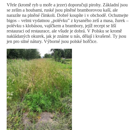
Vřele (kromě ryb u moře a jezer) doporučuji pirohy. Základní jsou
se zelím a houbami, ruské jsou plněné bramborovou kaší, ale
narazíte na plněné čímkoli. Dobré koupíte i v obchodě. Ochutnejte
bigos – velmi vydatnou „polévku” z kysaného zelí a masa, žurek –
polévku s klobásou, vajíčkem a brambory, jejíž recept se liší
restauraci od restaurace, ale všude je dobrá. V Polsku se kromě
nakládaných okurek, jak je známe u nás, dělají i kvašené. Ty jsou
jen pro silné nátury. Výborné jsou polské hořčice.