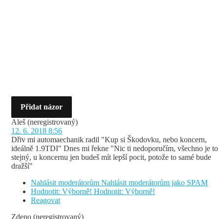
Přidat názor
Aleš
(neregistrovaný)
12. 6. 2018 8:56
Dřiv mi automaechanik radil "Kup si Škodovku, nebo koncern,
ideálně 1.9TDI" Dnes mi řekne "Nic ti nedoporučím, všechno je to
stejný, u koncernu jen budeš mít lepší pocit, potože to samé bude
dražší"
Nahlásit moderátorům
Nahlásit moderátorům jako SPAM
Hodnotit: Výborně!
Hodnotit: Výborně!
Reagovat
Zdeno
(neregistrovaný)