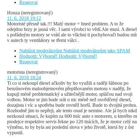
Reagovat
Honza
(neregistrovaný)
11. 6. 2018 19:12
Motoristé přesně tak.!!! Malý motor = hned problem. A to že
odejdou brzy je jasná věc. I sami výrobci to vědí.Ale musí. A diesel
s pořádným motory se vrátí ale to všichni ti pochybovači budou mít
v autech ty ventilátory se třemi válci .
Nahlásit moderátorům
Nahlásit moderátorům jako SPAM
Hodnotit: Výborně!
Hodnotit: Výborně!
Reagovat
motorista
(neregistrovaný)
11. 6. 2018 18:24
Ti co si nekoupí diesel ačkoliv by ho využili a raději šáhnou po
benzínovém maloobjemovém přeplňovaném motoru v naději, že
kupují méně problematický a užitečnější motor, spláčou nad svoji
volbou. Motor se jim bude srát o nic méně než osvědčený diesel,
dozajista i víc a spotřeba bude rovněž horší. Bude to dvojitá prohra.
Rozhodně jim to nepřeji, ale tento osud je nemine. Ale já bych nik
nezkousl situaci, že kupím za 600 tisíc auto s motorem, u kterého 
prodejce respektive servis řekne po 120 tisících, že je motor celý na
výměnu, to by byla asi poslední slova v jeho životě, která by z úst
vypustil.