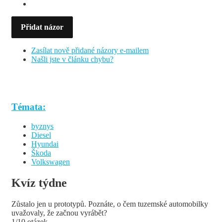
Přidat názor
Zasílat nově přidané názory e-mailem
Našli jste v článku chybu?
Témata:
byznys
Diesel
Hyundai
Škoda
Volkswagen
Kvíz týdne
Zůstalo jen u prototypů. Poznáte, o čem tuzemské automobilky
uvažovaly, že začnou vyrábět?
1/10 otázek