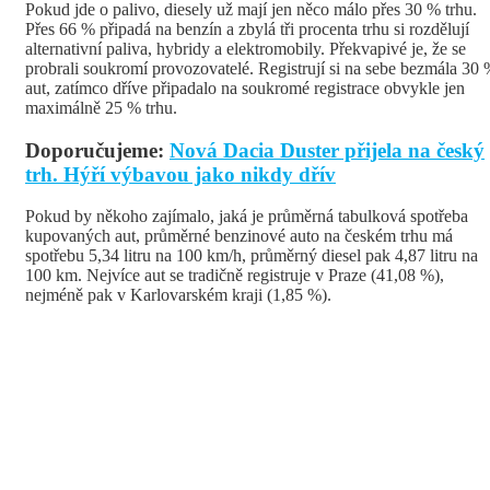
Pokud jde o palivo, diesely už mají jen něco málo přes 30 % trhu.
Přes 66 % připadá na benzín a zbylá tři procenta trhu si rozdělují
alternativní paliva, hybridy a elektromobily. Překvapivé je, že se
probrali soukromí provozovatelé. Registrují si na sebe bezmála 30
aut, zatímco dříve připadalo na soukromé registrace obvykle jen
maximálně 25 % trhu.
Doporučujeme:
Nová Dacia Duster přijela na český
trh. Hýří výbavou jako nikdy dřív
Pokud by někoho zajímalo, jaká je průměrná tabulková spotřeba
kupovaných aut, průměrné benzinové auto na českém trhu má
spotřebu 5,34 litru na 100 km/h, průměrný diesel pak 4,87 litru na
100 km. Nejvíce aut se tradičně registruje v Praze (41,08 %),
nejméně pak v Karlovarském kraji (1,85 %).