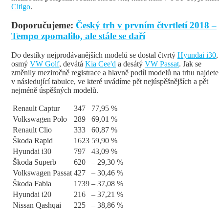
Citigo
.
Doporučujeme:
Český trh v prvním čtvrtletí 2018 –
Tempo zpomalilo, ale stále se daří
Do destíky nejprodávanějších modelů se dostal čtvrtý
Hyundai i30
,
osmý
VW Golf
, devátá
Kia Cee'd
a desátý
VW Passat
. Jak se
změnily meziročně registrace a hlavně podíl modelů na trhu najdete
v následující tabulce, ve které uvádíme pět nejúspěšnějších a pět
nejméně úspěšných modelů.
Renault Captur
347
77,95 %
Volkswagen Polo
289
69,01 %
Renault Clio
333
60,87 %
Škoda Rapid
1623
59,90 %
Hyundai i30
797
43,09 %
Škoda Superb
620
– 29,30 %
Volkswagen Passat
427
– 30,46 %
Škoda Fabia
1739
– 37,08 %
Hyundai i20
216
– 37,21 %
Nissan Qashqai
225
– 38,86 %