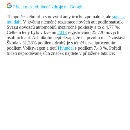
Přidat mezi oblíbené zdroje na Googlu
Tempo českého trhu s novými auty trochu zpomaluje, ale
stále se
mu daří
. V květnu nicméně registrace nových aut podle statistik
Svazu dovozců automobilů meziročně poklesly a to o 4,77 %.
Celkem tedy bylo v květnu
2018
registrováno 25 720 nových
osobních aut. Asi nikoho nepřekvapí, že na prvním místě zůstává
Škoda s 31,28% podílem, druhý je s téměř desetiprocentním
podílem Volkswagen a třetí
Hyundai
s podílem 7,43 %. Pořadí
třiceti neprodávanějších značek najdete v přiložené tabulce: