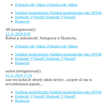
Zobrazit celé vlákno
Zobrazit celé vlákno
Nahlásit moderátorům
Nahlásit moderátorům jako SPAM
Hodnotit: Výborně!
Hodnotit: Výborně!
Reagovat
Jiří
(neregistrovaný)
12. 6. 2018 8:28
Řešení je jednoduché. Nekupovat si Škodovku.
Zobrazit celé vlákno
Zobrazit celé vlákno
Nahlásit moderátorům
Nahlásit moderátorům jako SPAM
Hodnotit: Výborně!
Hodnotit: Výborně!
Reagovat
ssykot
(neregistrovaný)
11. 6. 2018 17:16
zase ten kydal-že diesely nikdo nechce...zacpete už mu tu
nevymáchanou papulu...
Nahlásit moderátorům
Nahlásit moderátorům jako SPAM
Hodnotit: Výborně!
Hodnotit: Výborně!
Reagovat