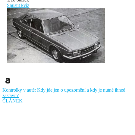
Spustit kvíz
Kontrolky v autě: Kdy jde jen o upozornění a kdy je nutné ihned
zastavit?
ČLÁNEK