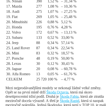
16. Nissan
390
1,52 %
– 31,34 %
17. Mazda
277
1,08 %
– 10,36 %
18. Audi
275
1,07 %
– 27,25 %
19. Fiat
269
1,05 %
– 25,48 %
20. Mitsubishi
226
0,88 %
5,12 %
21. Honda
195
0,76 %
4,28 %
22. Volvo
172
0,67 %
– 13,13 %
23. Subaru
133
0,52 %
33,00 %
24. Jeep
88
0,34 %
57,14 %
25. Land Rover
87
0,34 %
22,54 %
26. Mini
83
0,32 %
18,57 %
27. Porsche
48
0,19 %
50,00 %
28. Lexus
30
0,12 %
30,43 %
29. Jaguar
20
0,08 %
– 60,78 %
30. Alfa Romeo
13
0,05 %
– 61,76 %
CELKEM
25 720
100 %
– 4,77 %
Mezi nejprodávanějšími modely se nekonají žádné velké změny.
Opět se na první místě drží
Škoda Octavia
, která má skoro
desetiprocentní tržní podíl. Druhá je
Škoda Fabia
, která ale ztratila
meziročně docela výrazně. A třetí je
Škoda Rapid
, která si naopak
meziročně polepšila. Jediná škodovka, která není v TOP 10, je mal