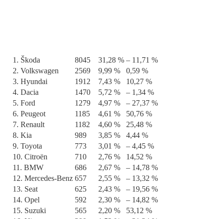
1. Škoda
8045
31,28 %
– 11,71 %
2. Volkswagen
2569
9,99 %
0,59 %
3. Hyundai
1912
7,43 %
10,27 %
4. Dacia
1470
5,72 %
– 1,34 %
5. Ford
1279
4,97 %
– 27,37 %
6. Peugeot
1185
4,61 %
50,76 %
7. Renault
1182
4,60 %
25,48 %
8. Kia
989
3,85 %
4,44 %
9. Toyota
773
3,01 %
– 4,45 %
10. Citroën
710
2,76 %
14,52 %
11. BMW
686
2,67 %
– 14,78 %
12. Mercedes-Benz
657
2,55 %
– 13,32 %
13. Seat
625
2,43 %
– 19,56 %
14. Opel
592
2,30 %
– 14,82 %
15. Suzuki
565
2,20 %
53,12 %