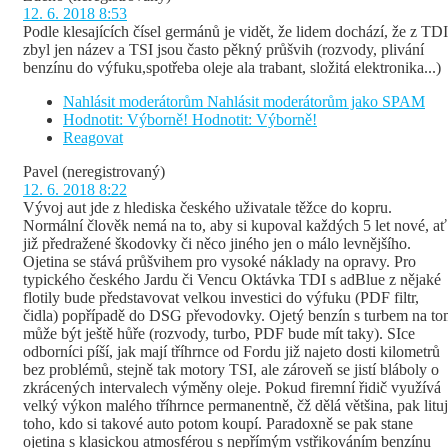
12. 6. 2018 8:53
Podle klesajících čísel germánů je vidět, že lidem dochází, že z TDI
zbyl jen název a TSI jsou často pěkný průšvih (rozvody, plivání
benzínu do výfuku,spotřeba oleje ala trabant, složitá elektronika...)
Nahlásit moderátorům
Nahlásit moderátorům jako SPAM
Hodnotit: Výborně!
Hodnotit: Výborně!
Reagovat
Pavel
(neregistrovaný)
12. 6. 2018 8:22
Vývoj aut jde z hlediska českého uživatale těžce do kopru.
Normální člověk nemá na to, aby si kupoval každých 5 let nové, ať
již předražené škodovky či něco jiného jen o málo levnějšího.
Ojetina se stává průšvihem pro vysoké náklady na opravy. Pro
typického českého Jardu či Vencu Oktávka TDI s adBlue z nějaké
flotily bude představovat velkou investici do výfuku (PDF filtr,
čidla) popřípadě do DSG převodovky. Ojetý benzín s turbem na t
může být ještě hůře (rozvody, turbo, PDF bude mít taky). SIce
odborníci píší, jak mají tříhrnce od Fordu již najeto dosti kilometrů
bez problémů, stejně tak motory TSI, ale zároveň se jistí bláboly o
zkrácených intervalech výměny oleje. Pokud firemní řidič využívá
velký výkon malého tříhrnce permanentně, čž dělá většina, pak lituj
toho, kdo si takové auto potom koupí. Paradoxně se pak stane
ojetina s klasickou atmosférou s nepřímým vstřikováním benzínu