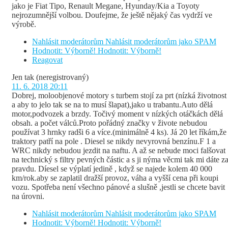
jako je Fiat Tipo, Renault Megane, Hyunday/Kia a Toyoty
nejrozumnější volbou. Doufejme, že ještě nějaký čas vydrží ve
výrobě.
Nahlásit moderátorům
Nahlásit moderátorům jako SPAM
Hodnotit: Výborně!
Hodnotit: Výborně!
Reagovat
Jen tak
(neregistrovaný)
11. 6. 2018 20:11
Dobrej, moloobjenové motory s turbem stojí za prt (nízká životnost
a aby to jelo tak se na to musí šlapat),jako u trabantu.Auto dělá
motor,podvozek a brzdy. Točivý moment v nízkých otáčkách dělá
obsah. a počet válců.Proto pořádný značky v živote nebudou
používat 3 hrnky radši 6 a více.(minimálně 4 ks). Já 20 let říkám,že
traktory patří na pole . Diesel se nikdy nevyrovná benzínu.F 1 a
WRC nikdy nebudou jezdit na naftu. A až se nebude moci falšovat
na technický s filtry pevných částic a s ji nýma věcmi tak mi dáte z
pravdu. Díesel se výplatí jedině , když se najede kolem 40 000
km/rok.aby se zaplatil dražší provoz, váha a vyšší cena při koupi
vozu. Spotřeba není všechno pánové a slušně ,jestli se chcete bavit
na úrovni.
Nahlásit moderátorům
Nahlásit moderátorům jako SPAM
Hodnotit: Výborně!
Hodnotit: Výborně!