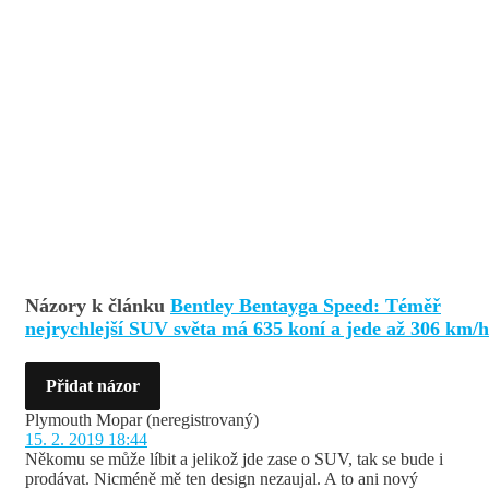
Názory k článku
Bentley Bentayga Speed: Téměř
nejrychlejší SUV světa má 635 koní a jede až 306 km/h
Přidat názor
Plymouth Mopar
(neregistrovaný)
15. 2. 2019 18:44
Někomu se může líbit a jelikož jde zase o SUV, tak se bude i
prodávat. Nicméně mě ten design nezaujal. A to ani nový