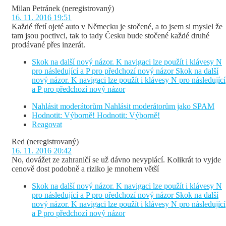
Milan Petránek
(neregistrovaný)
16. 11. 2016 19:51
Každé třetí ojeté auto v Německu je stočené, a to jsem si myslel že
tam jsou poctivci, tak to tady Česku bude stočené každé druhé
prodávané přes inzerát.
Skok na další nový názor. K navigaci lze použít i klávesy N
pro následující a P pro předchozí nový názor
Skok na další
nový názor. K navigaci lze použít i klávesy N pro následující
a P pro předchozí nový názor
Nahlásit moderátorům
Nahlásit moderátorům jako SPAM
Hodnotit: Výborně!
Hodnotit: Výborně!
Reagovat
Red
(neregistrovaný)
16. 11. 2016 20:42
No, dovážet ze zahraničí se už dávno nevyplácí. Kolikrát to vyjde
cenově dost podobně a riziko je mnohem větší
Skok na další nový názor. K navigaci lze použít i klávesy N
pro následující a P pro předchozí nový názor
Skok na další
nový názor. K navigaci lze použít i klávesy N pro následující
a P pro předchozí nový názor