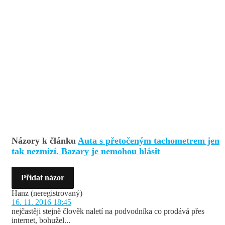
Názory k článku
Auta s přetočeným tachometrem jen
tak nezmizí. Bazary je nemohou hlásit
Přidat názor
Hanz
(neregistrovaný)
16. 11. 2016 18:45
nejčastěji stejně člověk naletí na podvodníka co prodává přes
internet, bohužel...