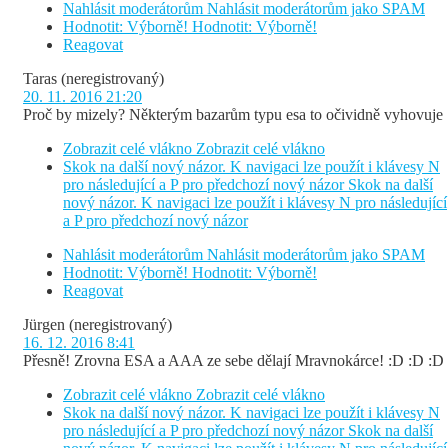
Nahlásit moderátorům
Nahlásit moderátorům jako SPAM
Hodnotit: Výborně!
Hodnotit: Výborně!
Reagovat
Taras
(neregistrovaný)
20. 11. 2016 21:20
Proč by mizely? Některým bazarům typu esa to očividně vyhovuje
Zobrazit celé vlákno
Zobrazit celé vlákno
Skok na další nový názor. K navigaci lze použít i klávesy N
pro následující a P pro předchozí nový názor
Skok na další
nový názor. K navigaci lze použít i klávesy N pro následující
a P pro předchozí nový názor
Nahlásit moderátorům
Nahlásit moderátorům jako SPAM
Hodnotit: Výborně!
Hodnotit: Výborně!
Reagovat
Jürgen
(neregistrovaný)
16. 12. 2016 8:41
Přesně! Zrovna ESA a AAA ze sebe dělají Mravnokárce! :D :D :D
Zobrazit celé vlákno
Zobrazit celé vlákno
Skok na další nový názor. K navigaci lze použít i klávesy N
pro následující a P pro předchozí nový názor
Skok na další