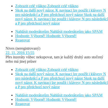
Zobrazit celé vlákno
Zobrazit celé vlákno
Skok na další nový názor. K navigaci lze použít i klávesy N
pro následující a P pro předchozí nový názor
Skok na další
nový názor. K navigaci lze použít i klávesy N pro následující
a P pro předchozí nový názor
Nahlásit moderátorům
Nahlásit moderátorům jako SPAM
Hodnotit: Výborně!
Hodnotit: Výborně!
Reagovat
Nives
(neregistrovaný)
22. 11. 2016 15:55
Přes inzeráty vůbec nekupovat, tam je každý druhý auto stočený
nebo má jinej průser
Zobrazit celé vlákno
Zobrazit celé vlákno
Skok na další nový názor. K navigaci lze použít i klávesy N
pro následující a P pro předchozí nový názor
Skok na další
nový názor. K navigaci lze použít i klávesy N pro následující
a P pro předchozí nový názor
Nahlásit moderátorům
Nahlásit moderátorům jako SPAM
Hodnotit: Výborně!
Hodnotit: Výborně!
Reagovat