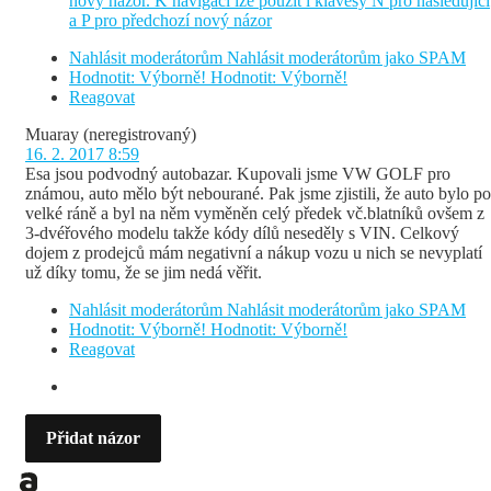
nový názor. K navigaci lze použít i klávesy N pro následující
a P pro předchozí nový názor
Nahlásit moderátorům
Nahlásit moderátorům jako SPAM
Hodnotit: Výborně!
Hodnotit: Výborně!
Reagovat
Muaray
(neregistrovaný)
16. 2. 2017 8:59
Esa jsou podvodný autobazar. Kupovali jsme VW GOLF pro
známou, auto mělo být nebourané. Pak jsme zjistili, že auto bylo po
velké ráně a byl na něm vyměněn celý předek vč.blatníků ovšem z
3-dvéřového modelu takže kódy dílů neseděly s VIN. Celkový
dojem z prodejců mám negativní a nákup vozu u nich se nevyplatí
už díky tomu, že se jim nedá věřit.
Nahlásit moderátorům
Nahlásit moderátorům jako SPAM
Hodnotit: Výborně!
Hodnotit: Výborně!
Reagovat
Přidat názor