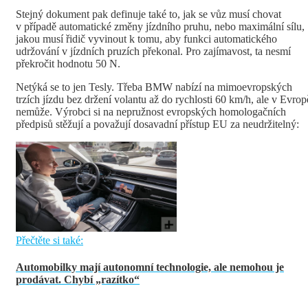
Stejný dokument pak definuje také to, jak se vůz musí chovat
v případě automatické změny jízdního pruhu, nebo maximální sílu,
jakou musí řidič vyvinout k tomu, aby funkci automatického
udržování v jízdních pruzích překonal. Pro zajímavost, ta nesmí
překročit hodnotu 50 N.
Netýká se to jen Tesly. Třeba BMW nabízí na mimoevropských
trzích jízdu bez držení volantu až do rychlosti 60 km/h, ale v Evrop
nemůže. Výrobci si na nepružnost evropských homologačních
předpisů stěžují a považují dosavadní přístup EU za neudržitelný:
Přečtěte si také:
Automobilky mají autonomní technologie, ale nemohou je
prodávat. Chybí „razítko“