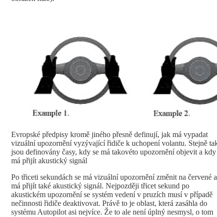
Evropské předpisy kromě jiného přesně definují, jak má vypadat
vizuální upozornění vyzývající řidiče k uchopení volantu. Stejně ta
jsou definovány časy, kdy se má takovéto upozornění objevit a kdy
má přijít akustický signál
Po třiceti sekundách se má vizuální upozornění změnit na červené a
má přijít také akustický signál. Nejpozději třicet sekund po
akustickém upozornění se systém vedení v pruzích musí v případě
nečinnosti řidiče deaktivovat. Právě to je oblast, která zasáhla do
systému Autopilot asi nejvíce. Že to ale není úplný nesmysl, o tom