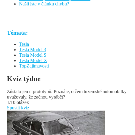
Našli jste v článku chybu?
Témata:
Tesla
Tesla Model 3
Tesla Model S
Tesla Model X
TopZajímavosti
Kvíz týdne
Zůstalo jen u prototypů. Poznáte, o čem tuzemské automobilky
uvažovaly, že začnou vyrábět?
1/10 otázek
Spustit kvíz