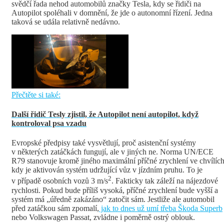
svědčí řada nehod automobilů značky Tesla, kdy se řidiči na
Autopilot spoléhali v domnění, že jde o autonomní řízení. Jedna
taková se udála relativně nedávno.
Přečtěte si také:
Další řidič Tesly zjistil, že Autopilot není autopilot, když
kontroloval psa vzadu
Evropské předpisy také vysvětlují, proč asistenční systémy
v některých zatáčkách fungují, ale v jiných ne. Norma UN/ECE
R79 stanovuje kromě jiného maximální příčné zrychlení ve chvílích
kdy je aktivován systém udržující vůz v jízdním pruhu. To je
2
v případě osobních vozů 3 m/s
. Fakticky tak záleží na nájezdové
rychlosti. Pokud bude příliš vysoká, příčné zrychlení bude vyšší a
systém má „úředně zakázáno“ zatočit sám. Jestliže ale automobil
před zatáčkou sám zpomalí,
jak to dnes už umí třeba Škoda Superb
nebo Volkswagen Passat, zvládne i poměrně ostrý oblouk.