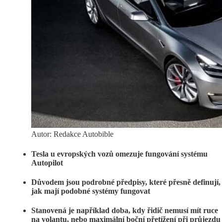
Autor: Redakce Autobible
Tesla u evropských vozů omezuje fungování systému
Autopilot
Důvodem jsou podrobné předpisy, které přesně definují,
jak mají podobné systémy fungovat
Stanovená je například doba, kdy řidič nemusí mít ruce
na volantu, nebo maximální boční přetížení při průjezdu