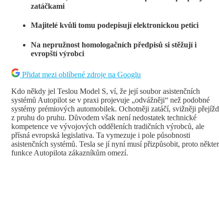
zatáčkami
Majitelé kvůli tomu podepisují elektronickou petici
Na nepružnost homologačních předpisů si stěžují i
evropští výrobci
Přidat mezi oblíbené zdroje na Googlu
Kdo někdy jel Teslou Model S, ví, že její soubor asistenčních
systémů Autopilot se v praxi projevuje „odvážněji“ než podobné
systémy prémiových automobilek. Ochotněji zatáčí, svižněji přejížd
z pruhu do pruhu. Důvodem však není nedostatek technické
kompetence ve vývojových odděleních tradičních výrobců, ale
přísná evropská legislativa. Ta vymezuje i pole působnosti
asistenčních systémů. Tesla se jí nyní musí přizpůsobit, proto někte
funkce Autopilota zákazníkům omezí.