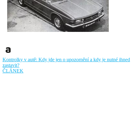
Kontrolky v autě: Kdy jde jen o upozornění a kdy je nutné ihned
zastavit?
ČLÁNEK