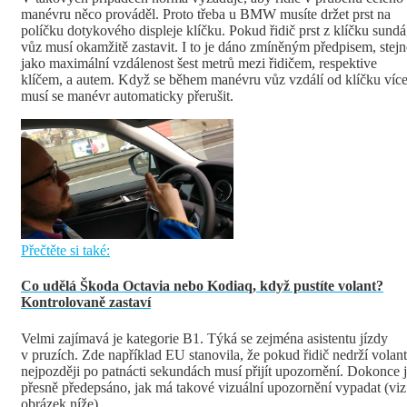
manévru něco prováděl. Proto třeba u BMW musíte držet prst na
políčku dotykového displeje klíčku. Pokud řidič prst z klíčku sundá
vůz musí okamžitě zastavit. I to je dáno zmíněným předpisem, stejn
jako maximální vzdálenost šest metrů mezi řidičem, respektive
klíčem, a autem. Když se během manévru vůz vzdálí od klíčku více
musí se manévr automaticky přerušit.
Přečtěte si také:
Co udělá Škoda Octavia nebo Kodiaq, když pustíte volant?
Kontrolovaně zastaví
Velmi zajímavá je kategorie B1. Týká se zejména asistentu jízdy
v pruzích. Zde například EU stanovila, že pokud řidič nedrží volant
nejpozději po patnácti sekundách musí přijít upozornění. Dokonce 
přesně předepsáno, jak má takové vizuální upozornění vypadat (viz
obrázek níže).