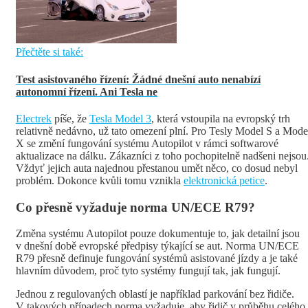
Přečtěte si také:
Test asistovaného řízení: Žádné dnešní auto nenabízí
autonomní řízení. Ani Tesla ne
Electrek
píše, že
Tesla Model 3
, která vstoupila na evropský trh
relativně nedávno, už tato omezení plní. Pro Tesly Model S a Mode
X se změní fungování systému Autopilot v rámci softwarové
aktualizace na dálku. Zákazníci z toho pochopitelně nadšeni nejsou
Vždyť jejich auta najednou přestanou umět něco, co dosud nebyl
problém. Dokonce kvůli tomu vznikla
elektronická petice
.
Co přesně vyžaduje norma UN/ECE R79?
Změna systému Autopilot pouze dokumentuje to, jak detailní jsou
v dnešní době evropské předpisy týkající se aut. Norma UN/ECE
R79 přesně definuje fungování systémů asistované jízdy a je také
hlavním důvodem, proč tyto systémy fungují tak, jak fungují.
Jednou z regulovaných oblastí je například parkování bez řidiče.
V takových případech norma vyžaduje, aby řidič v průběhu celého