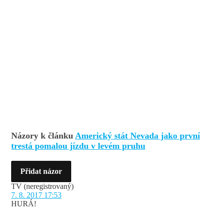
Názory k článku
Americký stát Nevada jako první
trestá pomalou jízdu v levém pruhu
Přidat názor
TV
(neregistrovaný)
7. 8. 2017 17:53
HURÁ!