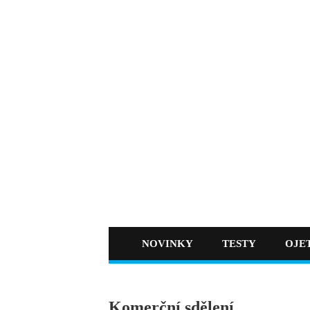
NOVINKY
TESTY
OJE
Komerční sdělení