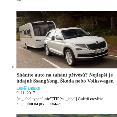
Sháníte auto na tahání přívěsů? Nejlepší je
údajně SsangYong, Škoda nebo Volkswagen
Lukáš Dittrich
9. 11. 2017
[su_label type="info"]TIP[/su_label] Galerii otevřete
klepnutím na první obrázek