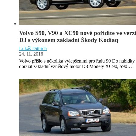
Volvo S90, V90 a XC90 nově pořídíte ve verz
D3 s výkonem základní Škody Kodiaq
Lukáš Dittrich
24. 11. 2016
Volvo přišlo s několika vylepšeními pro řadu 90 Do nabídky
dorazil základní vznětový motor D3 Modely XC90, S90…