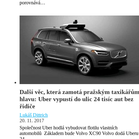
porovnává…
Další věc, která zamotá pražským taxikářů
hlavu: Uber vypustí do ulic 24 tisíc aut bez
řidiče
Lukáš Dittrich
20. 11. 2017
Společnost Uber hodlá vybudovat flotilu vlastních
automobilů Základem bude Volvo XC90 Volvo dodá Uberu
24…