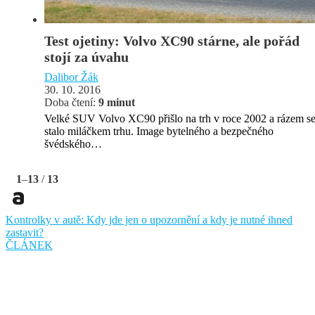
Test ojetiny: Volvo XC90 stárne, ale pořád
stojí za úvahu
Dalibor Žák
30. 10. 2016
Doba čtení:
9 minut
Velké SUV Volvo XC90 přišlo na trh v roce 2002 a rázem s
stalo miláčkem trhu. Image bytelného a bezpečného
švédského…
1
–
13
/
13
Kontrolky v autě: Kdy jde jen o upozornění a kdy je nutné ihned
zastavit?
ČLÁNEK