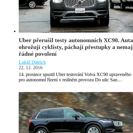
Uber přerušil testy autonomních XC90. Auta
ohrožují cyklisty, páchají přestupky a nemaj
řádné povolení
Lukáš Dittrich
22. 12. 2016
14. prosince spustil Uber testování Volva XC90 upraveného
pro autonomní řízení v reálném provozu Do ulic San…