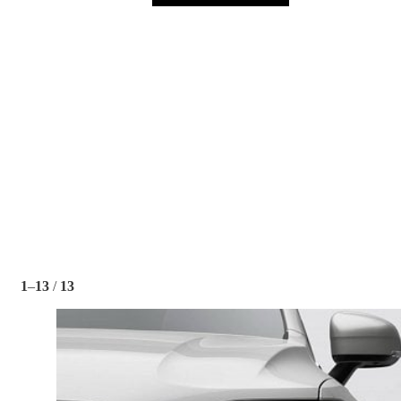
1
–
13
/
13