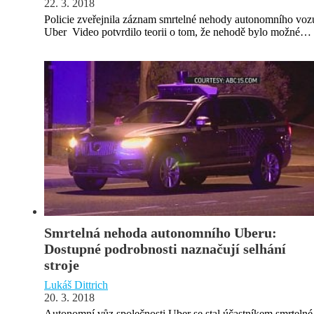
22. 3. 2018
Policie zveřejnila záznam smrtelné nehody autonomního voz
Uber Video potvrdilo teorii o tom, že nehodě bylo možné…
Smrtelná nehoda autonomního Uberu:
Dostupné podrobnosti naznačují selhání
stroje
Lukáš Dittrich
20. 3. 2018
Autonomní vůz společnosti Uber se stal účastníkem smrtelné