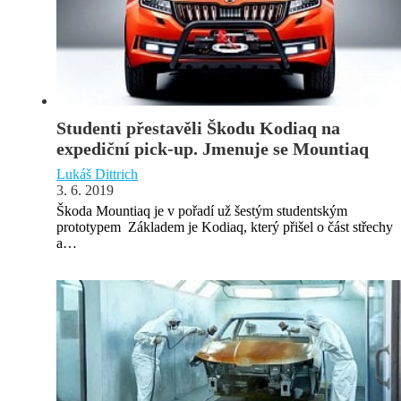
Studenti přestavěli Škodu Kodiaq na
expediční pick-up. Jmenuje se Mountiaq
Lukáš Dittrich
3. 6. 2019
Škoda Mountiaq je v pořadí už šestým studentským
prototypem Základem je Kodiaq, který přišel o část střechy
a…