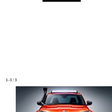
1
–
3
/
3