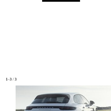
1
–
3
/
3