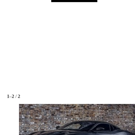
1
–
2
/
2