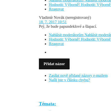
Nahlásit moderátorům
Nahlásit moder
Hodnotit: Výborně!
Hodnotit: Výborně
Reagovat
Vladimír Novák
(neregistrovaný)
18. 7. 2017 10:51
Prý, že bude papundeklové a šlapací.
Nahlásit moderátorům
Nahlásit moder
Hodnotit: Výborně!
Hodnotit: Výborně
Reagovat
Přidat názor
Zasílat nově přidané názory e-mailem
Našli jste v článku chybu?
Témata: