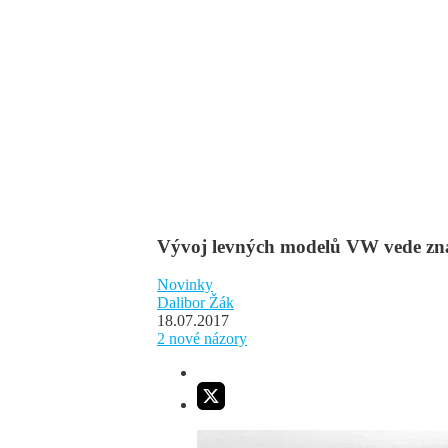
Vývoj levných modelů VW vede zna
Novinky
Dalibor Žák
18.07.2017
2
nové názory