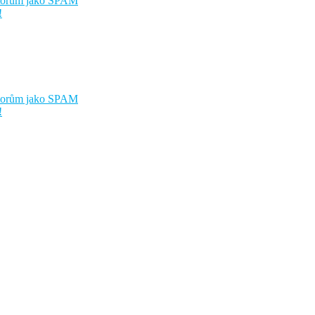
átorům jako SPAM
!
átorům jako SPAM
!