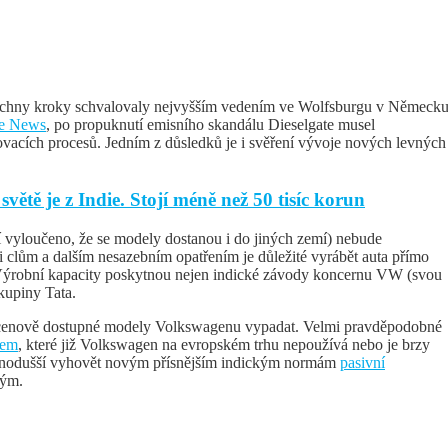
všechny kroky schvalovaly nejvyšším vedením ve Wolfsburgu v Německ
e News
, po propuknutí emisního skandálu Dieselgate musel
vacích procesů. Jedním z důsledků je i svěření vývoje nových levných
světě je z Indie. Stojí méně než 50 tisíc korun
 vyloučeno, že se modely dostanou i do jiných zemí) nebude
 clům a dalším nesazebním opatřením je důležité vyrábět auta přímo
 Výrobní kapacity poskytnou nejen indické závody koncernu VW (svou
kupiny Tata.
é cenově dostupné modely Volkswagenu vypadat. Velmi pravděpodobné
rem
, které již Volkswagen na evropském trhu nepoužívá nebo je brzy
ednodušší vyhovět novým přísnějším indickým normám
pasivní
kým.