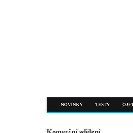
NOVINKY
TESTY
OJE
Komerční sdělení