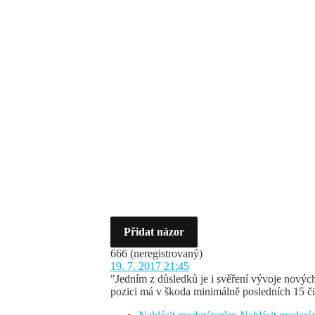
Přidat názor
666
(neregistrovaný)
19. 7. 2017 21:45
"Jedním z důsledků je i svěření vývoje nový
pozici má v škoda minimálně posledních 15 či