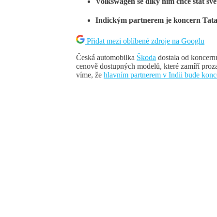
Volkswagen se díky nim chce stát sv
Indickým partnerem je koncern Tat
Přidat mezi oblíbené zdroje na Googlu
Česká automobilka
Škoda
dostala od koncern
cenově dostupných modelů, které zamíří proza
víme, že
hlavním partnerem v Indii bude konc