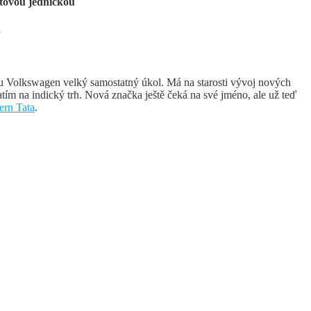
ětovou jedničkou
a
u Volkswagen velký samostatný úkol. Má na starosti vývoj nových
tím na indický trh. Nová značka ještě čeká na své jméno, ale už teď
ern Tata
.