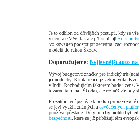
Je to odklon od dřívějších postupů, kdy se 
v centrále VW. Jak ale připomínají
Automotiv
Volkswagen podstoupit decentralizaci rozhodo
modelů do rukou Škody.
Doporučujeme:
Nejlevnější auto na 
Vývoj budgetové značky pro indický trh (není
jednoduchý. Konkurence je velmi tvrdá. Kvůli
v Indii. Rozhodujícím faktorem bude i cena.
továrnu tam má i Škoda), ale rovněž závody s
Prozatím není jasné, jak budou připravovan
se jeví využití známých a
osvědčených platfo
používat přestane. Díky nim by mohlo být j
bezpečnosti
, které se již přibližují těm evrops