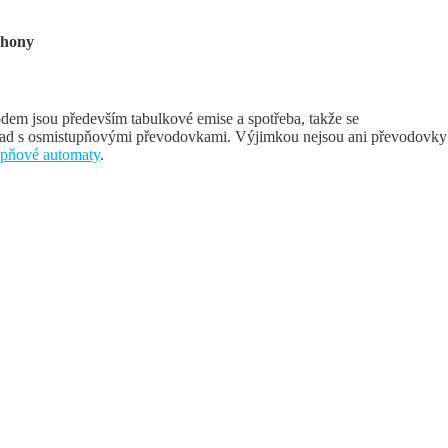
ohony
em jsou především tabulkové emise a spotřeba, takže se
íklad s osmistupňovými převodovkami. Výjimkou nejsou ani převodovky
tupňové automaty
.