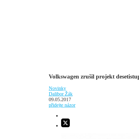
Volkswagen zrušil projekt desetis
Novinky
Dalibor Žák
09.05.2017
přidejte názor