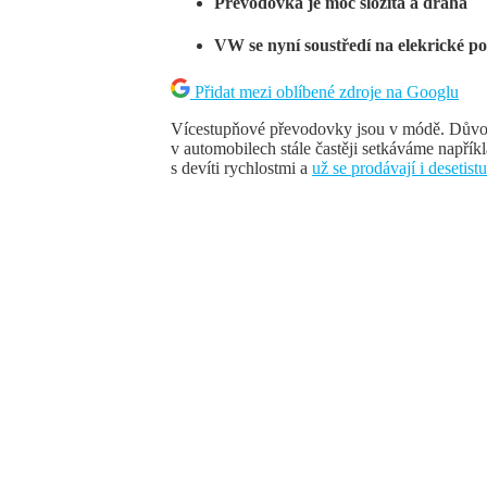
Převodovka je moc složitá a drahá
VW se nyní soustředí na elekrické p
Přidat mezi oblíbené zdroje na Googlu
Vícestupňové převodovky jsou v módě. Důvod
v automobilech stále častěji setkáváme např
s devíti rychlostmi a
už se prodávají i desetis