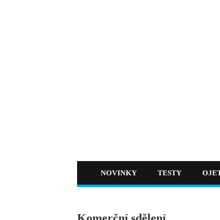
NOVINKY
TESTY
OJE
Komerční sdělení