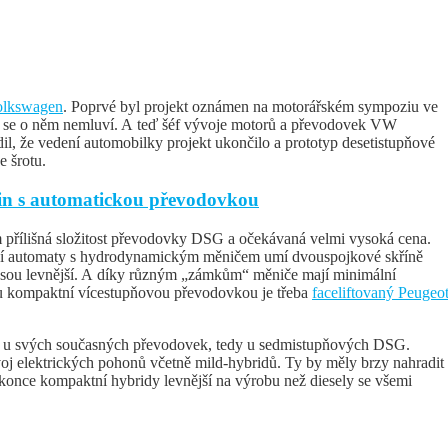
olkswagen
. Poprvé byl projekt oznámen na motorářském sympoziu ve
ž se o něm nemluví. A teď šéf vývoje motorů a převodovek VW
il, že vedení automobilky projekt ukončilo a prototyp desetistupňové
 šrotu.
tin s automatickou převodovkou
 přílišná složitost převodovky DSG a očekávaná velmi vysoká cena.
rní automaty s hydrodynamickým měničem umí dvouspojkové skříně
a jsou levnější. A díky různým „zámkům“ měniče mají minimální
ou kompaktní vícestupňovou převodovkou je třeba
faceliftovaný Peugeo
e u svých současných převodovek, tedy u sedmistupňových DSG.
voj elektrických pohonů včetně mild-hybridů. Ty by měly brzy nahradit
konce kompaktní hybridy levnější na výrobu než diesely se všemi