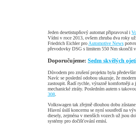
Jeden desetistupňový automat připravoval i
V
Vídni v roce 2013, ovšem zhruba dva roky u
Friedrich Eichler pro
Automotive News
potvrd
převodovky DSG s limitem 550 Nm skončil ve
Doporučujeme:
Sedm skvělých oje
Důvodem pro zrušení projektu byla především
Navíc se poslední odobou ukazuje, že mode
zastoupit. Řadí rychle, výrazně komfortněji 
mechanické ztráty. Posledním autem s takov
308
.
Volkswagen tak zřejmě dlouhou dobu zůstan
Hlavní úsilí koncernu se nyní soustředí na vý
diesely, zejména v menších vozech už jsou do
systémy pro dočišťování emisí.