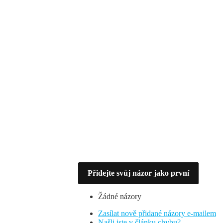
Přidejte svůj názor jako první
Žádné názory
Zasílat nově přidané názory e-mailem
Našli jste v článku chybu?