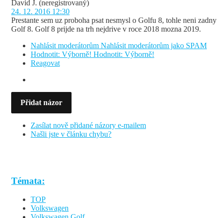
David J.
(neregistrovaný)
24. 12. 2016 12:30
Prestante sem uz proboha psat nesmysl o Golfu 8, tohle neni zadny
Golf 8. Golf 8 prijde na trh nejdrive v roce 2018 mozna 2019.
Nahlásit moderátorům
Nahlásit moderátorům jako SPAM
Hodnotit: Výborně!
Hodnotit: Výborně!
Reagovat
Přidat názor
Zasílat nově přidané názory e-mailem
Našli jste v článku chybu?
Témata:
TOP
Volkswagen
Volkswagen Golf