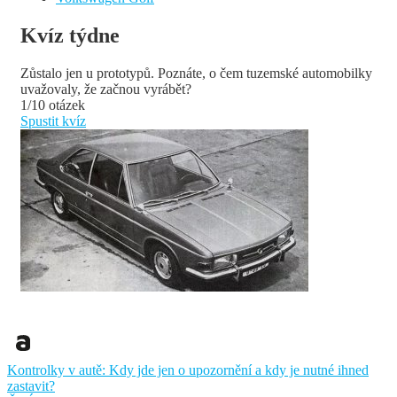
Kvíz týdne
Zůstalo jen u prototypů. Poznáte, o čem tuzemské automobilky
uvažovaly, že začnou vyrábět?
1/10 otázek
Spustit kvíz
Kontrolky v autě: Kdy jde jen o upozornění a kdy je nutné ihned
zastavit?