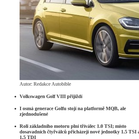
Autor: Redakce Autobible
Volkswagen Golf VIII přijíždí
I osmá generace Golfu stojí na platformě MQB, ale
zjednodušené
Roli základního motoru plní tříválec 1.0 TSI; místo
dosavadních čtyřválců přicházejí nové jednotky 1.5 TSI 
1.5 TDI