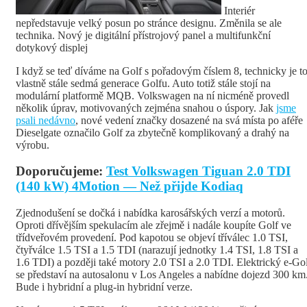
Interiér
nepředstavuje velký posun po stránce designu. Změnila se ale
technika. Nový je digitální přístrojový panel a multifunkční
dotykový displej
I když se teď díváme na Golf s pořadovým číslem 8, technicky je t
vlastně stále sedmá generace Golfu. Auto totiž stále stojí na
modulární platformě MQB. Volkswagen na ní nicméně provedl
několik úprav, motivovaných zejména snahou o úspory. Jak
jsme
psali nedávno
, nové vedení značky dosazené na svá místa po aféře
Dieselgate označilo Golf za zbytečně komplikovaný a drahý na
výrobu.
Doporučujeme:
Test Volkswagen Tiguan 2.0 TDI
(140 kW) 4Motion — Než přijde Kodiaq
Zjednodušení se dočká i nabídka karosářských verzí a motorů.
Oproti dřívějším spekulacím ale zřejmě i nadále koupíte Golf ve
třídveřovém provedení. Pod kapotou se objeví tříválec 1.0 TSI,
čtyřválce 1.5 TSI a 1.5 TDI (narazují jednotky 1.4 TSI, 1.8 TSI a
1.6 TDI) a později také motory 2.0 TSI a 2.0 TDI. Elektrický e-Go
se představí na autosalonu v Los Angeles a nabídne dojezd 300 km
Bude i hybridní a plug-in hybridní verze.