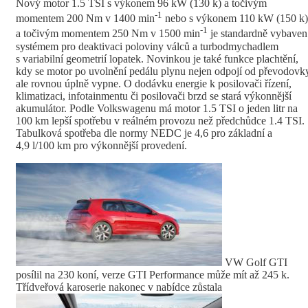
Nový motor 1.5 TSI s výkonem 96 kW (130 k) a točivým
-1
momentem 200 Nm v 1400 min
nebo s výkonem 110 kW (150 k)
-1
a točivým momentem 250 Nm v 1500 min
je standardně vybaven
systémem pro deaktivaci poloviny válců a turbodmychadlem
s variabilní geometrií lopatek. Novinkou je také funkce plachtění,
kdy se motor po uvolnění pedálu plynu nejen odpojí od převodovk
ale rovnou úplně vypne. O dodávku energie k posilovači řízení,
klimatizaci, infotainmentu či posilovači brzd se stará výkonnější
akumulátor. Podle Volkswagenu má motor 1.5 TSI o jeden litr na
100 km lepší spotřebu v reálném provozu než předchůdce 1.4 TSI.
Tabulková spotřeba dle normy NEDC je 4,6 pro základní a
4,9 l/100 km pro výkonnější provedení.
VW Golf GTI
posílil na 230 koní, verze GTI Performance může mít až 245 k.
Třídveřová karoserie nakonec v nabídce zůstala