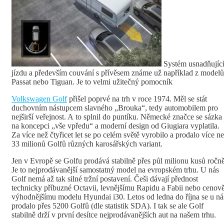
Systém usnadňujíc
jízdu a především couvání s přívěsem známe už například z modelů
Passat nebo Tiguan. Je to velmi užitečný pomocník
Volkswagen Golf
přišel poprvé na trh v roce 1974. Měl se stát
duchovním nástupcem slavného „Brouka“, tedy automobilem pro
nejširší veřejnost. A to splnil do puntíku. Německé značce se sázka
na koncepci „vše vpředu“ a moderní design od Giugiara vyplatila.
Za více než čtyřicet let se po celém světě vyrobilo a prodalo více n
33 milionů Golfů různých karosářských variant.
Jen v Evropě se Golfu prodává stabilně přes půl milionu kusů ročně
Je to nejprodávanější samostatný model na evropském trhu. U nás
Golf nemá až tak silné tržní postavení. Češi dávají přednost
technicky příbuzné Octavii, levnějšímu Rapidu a Fabii nebo cenov
výhodnějšímu modelu Hyundai i30. Letos od ledna do října se u ná
prodalo přes 5200 Golfů (dle statistik SDA). I tak se ale Golf
stabilně drží v první desítce nejprodávanějších aut na našem trhu.