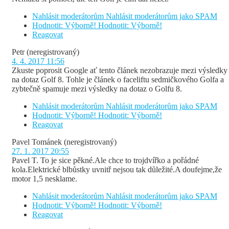
Nahlásit moderátorům
Nahlásit moderátorům jako SPAM
Hodnotit: Výborně!
Hodnotit: Výborně!
Reagovat
Petr
(neregistrovaný)
4. 4. 2017 11:56
Zkuste poprosit Google ať tento článek nezobrazuje mezi výsledky
na dotaz Golf 8. Tohle je článek o faceliftu sedmičkového Golfa a
zybtečně spamuje mezi výsledky na dotaz o Golfu 8.
Nahlásit moderátorům
Nahlásit moderátorům jako SPAM
Hodnotit: Výborně!
Hodnotit: Výborně!
Reagovat
Pavel Tománek
(neregistrovaný)
27. 1. 2017 20:55
Pavel T. To je sice pěkné.Ale chce to trojdvířko a pořádné
kola.Elektrické blbůstky uvnitř nejsou tak důležité.A doufejme,že
motor 1,5 nesklame.
Nahlásit moderátorům
Nahlásit moderátorům jako SPAM
Hodnotit: Výborně!
Hodnotit: Výborně!
Reagovat