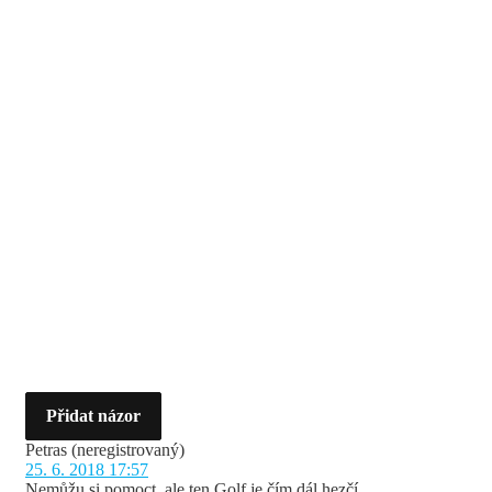
Přidat názor
Petras
(neregistrovaný)
25. 6. 2018 17:57
Nemůžu si pomoct, ale ten Golf je čím dál hezčí.