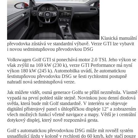
Klasická manuální
převodovka zůstává ve standardní výbavě. Verze GTI lze vybavit
i novou sedmistupňovou převodovkou DSG
Volkswagen Golf GTI si ponechává motor 2.0 TSI. Jeho výkon se
však zvýšil na 169 kW (230 k), verze GTI Performance má nyní
výkon 180 kW (245 k). Automobilka uvádí, že automatickou
šestistupňovou převodovku DSG se šesti rychlostmi postupně
nahradí nová sedmistupňová verze.
Jak můžete vidět, osmá generace Golfu se příliš nezměnila. Vlastně
vypadá na první pohled stále stejně. Novinkou jsou denní diodová
světla, která bude mít Golf standardně. V interiéru se objevuje
digitální přístrojový panel s úhlopříčkou displeje 12" a zobrazením
všech možných funkcí včetně navigace a mapy. Větší je i centrální
dotykový displej, který nově rozpoznává gesta.
Golf s automatickou převodovkou DSG může mít rovněž systém
usnadňující jízdu v koloně v rychlosti do 60 km/h, kdy stačí pouze