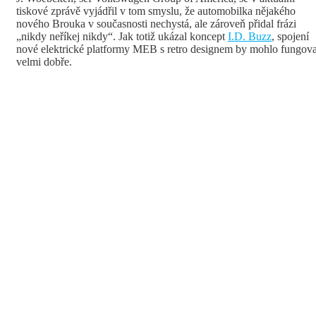
tiskové zprávě vyjádřil v tom smyslu, že automobilka nějakého
nového Brouka v současnosti nechystá, ale zároveň přidal frázi
„nikdy neříkej nikdy“. Jak totiž ukázal koncept
I.D. Buzz
, spojení
nové elektrické platformy MEB s retro designem by mohlo fungova
velmi dobře.