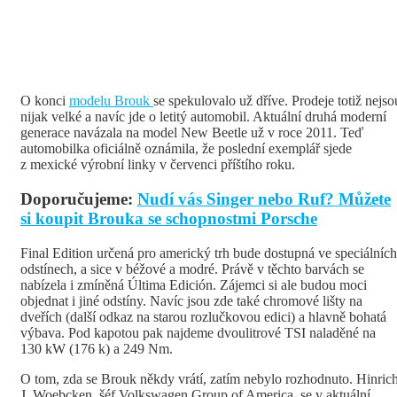
O konci
modelu Brouk
se spekulovalo už dříve. Prodeje totiž nejso
nijak velké a navíc jde o letitý automobil. Aktuální druhá moderní
generace navázala na model New Beetle už v roce 2011. Teď
automobilka oficiálně oznámila, že poslední exemplář sjede
z mexické výrobní linky v červenci příštího roku.
Doporučujeme:
Nudí vás Singer nebo Ruf? Můžete
si koupit Brouka se schopnostmi Porsche
Final Edition určená pro americký trh bude dostupná ve speciálních
odstínech, a sice v béžové a modré. Právě v těchto barvách se
nabízela i zmíněná Última Edición. Zájemci si ale budou moci
objednat i jiné odstíny. Navíc jsou zde také chromové lišty na
dveřích (další odkaz na starou rozlučkovou edici) a hlavně bohatá
výbava. Pod kapotou pak najdeme dvoulitrové TSI naladěné na
130 kW (176 k) a 249 Nm.
O tom, zda se Brouk někdy vrátí, zatím nebylo rozhodnuto. Hinric
J. Woebcken, šéf Volkswagen Group of America, se v aktuální