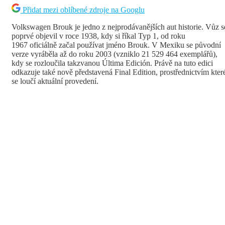
Přidat mezi oblíbené zdroje na Googlu
Volkswagen Brouk je jedno z nejprodávanějších aut historie. Vůz s
poprvé objevil v roce 1938, kdy si říkal Typ 1, od roku
1967 oficiálně začal používat jméno Brouk. V Mexiku se původní
verze vyráběla až do roku 2003 (vzniklo 21 529 464 exemplářů),
kdy se rozloučila takzvanou Última Edición. Právě na tuto edici
odkazuje také nově představená Final Edition, prostřednictvím kter
se loučí aktuální provedení.