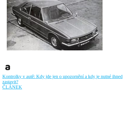
Kontrolky v autě: Kdy jde jen o upozornění a kdy je nutné ihned
zastavit?
ČLÁNEK