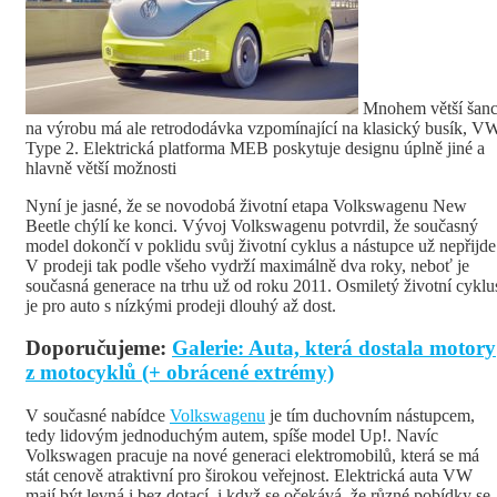
Mnohem větší šanc
na výrobu má ale retrododávka vzpomínající na klasický busík, V
Type 2. Elektrická platforma MEB poskytuje designu úplně jiné a
hlavně větší možnosti
Nyní je jasné, že se novodobá životní etapa Volkswagenu New
Beetle chýlí ke konci. Vývoj Volkswagenu potvrdil, že současný
model dokončí v poklidu svůj životní cyklus a nástupce už nepřijde
V prodeji tak podle všeho vydrží maximálně dva roky, neboť je
současná generace na trhu už od roku 2011. Osmiletý životní cyklu
je pro auto s nízkými prodeji dlouhý až dost.
Doporučujeme:
Galerie: Auta, která dostala motory
z motocyklů (+ obrácené extrémy)
V současné nabídce
Volkswagenu
je tím duchovním nástupcem,
tedy lidovým jednoduchým autem, spíše model Up!. Navíc
Volkswagen pracuje na nové generaci elektromobilů, která se má
stát cenově atraktivní pro širokou veřejnost. Elektrická auta VW
mají být levná i bez dotací, i když se očekává, že různé pobídky se