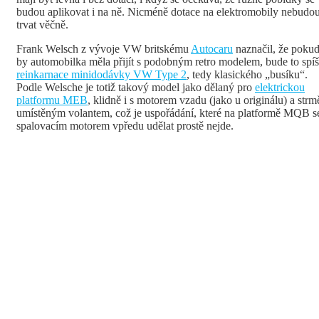
budou aplikovat i na ně. Nicméně dotace na elektromobily nebudo
trvat věčně.
Frank Welsch z vývoje VW britskému
Autocaru
naznačil, že poku
by automobilka měla přijít s podobným retro modelem, bude to spí
reinkarnace minidodávky VW Type 2
, tedy klasického „busíku“.
Podle Welsche je totiž takový model jako dělaný pro
elektrickou
platformu MEB
, klidně i s motorem vzadu (jako u originálu) a strm
umístěným volantem, což je uspořádání, které na platformě MQB s
spalovacím motorem vpředu udělat prostě nejde.