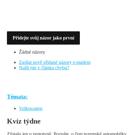
Přidejte svůj názor jako první
Žádné názory
Zasílat nově přidané názory e-mailem
Našli jste v článku chybu?
Témata:
Volkswagen
Kvíz týdne
Zůstalo jen u prototypů. Poznáte, o čem tuzemské automobilky