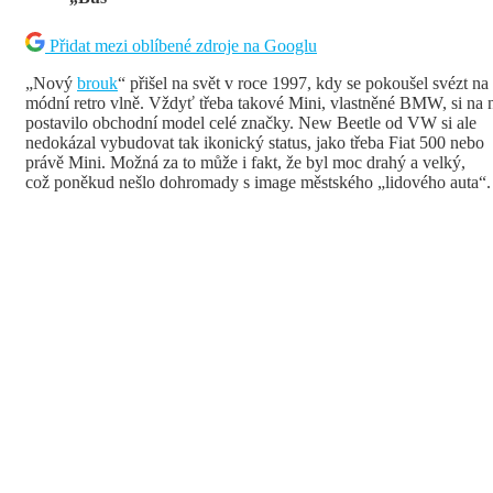
Přidat mezi oblíbené zdroje na Googlu
„Nový
brouk
“ přišel na svět v roce 1997, kdy se pokoušel svézt na
módní retro vlně. Vždyť třeba takové Mini, vlastněné BMW, si na 
postavilo obchodní model celé značky. New Beetle od VW si ale
nedokázal vybudovat tak ikonický status, jako třeba Fiat 500 nebo
právě Mini. Možná za to může i fakt, že byl moc drahý a velký,
což poněkud nešlo dohromady s image městského „lidového auta“.