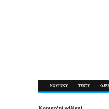
NOVINKY
TESTY
OJE
Komerční sdělení