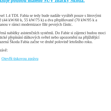
kazuje podobu malého SUV značky Škoda.
sel 1.4 TDI. Fabia se tedy bude nadále vyrábět pouze s litrovými
cké (44 kW/60 k, 55 kW/75 k) a dva přeplňované (70 kW/95 k a
nou v rámci modernizace filtr pevných částic.
ířená nabídky asistenčních systémů. Do Fabie si zájemci budou moci
ické přepínání dálkových světel nebo upozornění na přijíždějící
lazená Škoda Fabia začne ve druhé polovině letošního roku.
rávě:
Otevřít tiskovou zprávu