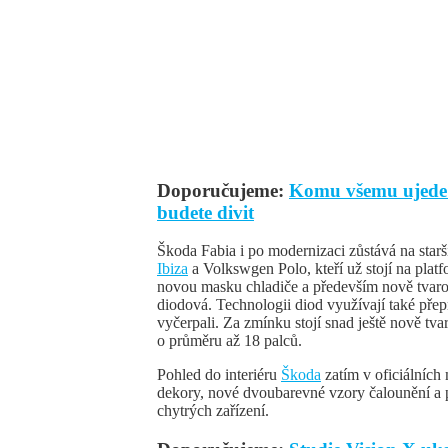
Doporučujeme:
Komu všemu ujede n
budete divit
Škoda Fabia i po modernizaci zůstává na star
Ibiza
a Volkswgen Polo, kteří už stojí na pla
novou masku chladiče a především nově tvaro
diodová. Technologii diod využívají také pře
vyčerpali. Za zmínku stojí snad ještě nově tva
o průměru až 18 palců.
Pohled do interiéru
Škoda
zatím v oficiálních 
dekory, nové dvoubarevné vzory čalounění a 
chytrých zařízení.