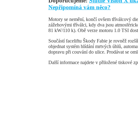
Doporučujeme:
Studie Vision X u
Nepřipomíná vám něco?
Motory se nemění, končí ovšem tříválcový die
zážehovými tříválci, kdy dva jsou atmosféri
81 kW/110 k). Obě verze motoru 1.0 TSI dosta
Součástí faceliftu Škody Fabie je rovněž rozš
objednat systém hlídání mrtvých úhlů, automat
dopravu při couvání do ulice. Prodávat se om
Další informace najdete v přiložené tiskové zp