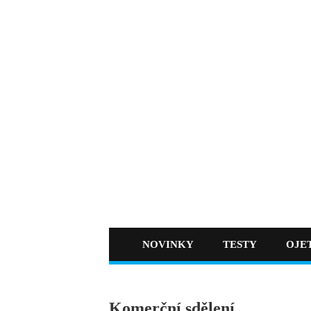
NOVINKY
TESTY
OJE
Komerční sdělení