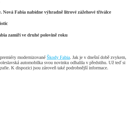
t
y. Nová Fabia nabídne výhradně litrové zážehové tříválce
stic
bia zamíří ve druhé polovině roku
é premiéry modernizované
Škody Fabia
. Jak je v dnešní době zvykem,
leslavská automobilka svou novinku odhalila v předstihu. Už teď si
rafie. K dispozici jsou zároveň také podrobnější informace.