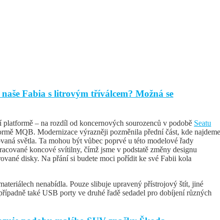
aše Fabia s litrovým tříválcem? Možná se
ší platformě – na rozdíl od koncernových sourozenců v podobě
Seatu
tformě MQB. Modernizace výrazněji pozměnila přední část, kde najdem
vaná světla. Ta mohou být vůbec poprvé u této modelové řady
pracované koncové svítilny, čímž jsme v podstatě změny designu
rované disky. Na přání si budete moci pořídit ke své Fabii kola
materiálech nenabídla. Pouze slibuje upravený přístrojový štít, jiné
případně také USB porty ve druhé řadě sedadel pro dobíjení různých