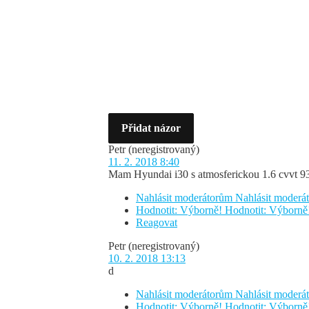
Přidat názor
Petr
(neregistrovaný)
11. 2. 2018 8:40
Mam Hyundai i30 s atmosferickou 1.6 cvvt 93
Nahlásit moderátorům
Nahlásit moder
Hodnotit: Výborně!
Hodnotit: Výborně
Reagovat
Petr
(neregistrovaný)
10. 2. 2018 13:13
d
Nahlásit moderátorům
Nahlásit moder
Hodnotit: Výborně!
Hodnotit: Výborně