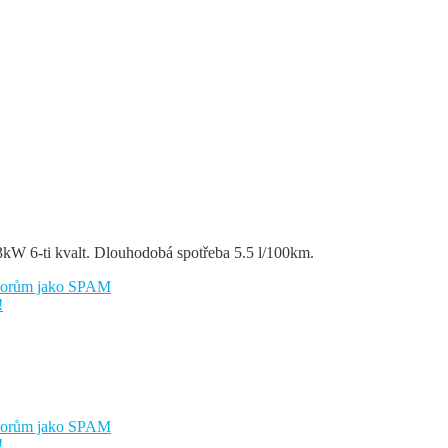
kW 6-ti kvalt. Dlouhodobá spotřeba 5.5 l/100km.
átorům jako SPAM
!
átorům jako SPAM
!