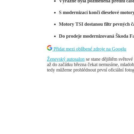
Výrazně byla pozměněna přední čás
S modernizací končí dieselové motor
Motory TSI dostanou filtr pevných čá
Do prodeje modernizovaná Škoda Fa
Přidat mezi oblíbené zdroje na Googlu
Ženevský autosalon
se stane dějištěm světov
až do začátku března čekat nemusíme, mladobo
tedy můžeme prohlédnout první oficiální fotog