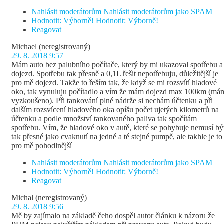
Nahlásit moderátorům
Nahlásit moderátorům jako SPAM
Hodnotit: Výborně!
Hodnotit: Výborně!
Reagovat
Michael
(neregistrovaný)
29. 8. 2018 9:57
Mám auto bez palubního počítače, který by mi ukazoval spotřebu a
dojezd. Spotřebu tak přesně a 0,1L řešit nepotřebuju, důležitější je
pro mě dojezd. Takže to řeším tak, že když se mi rozsvítí hladové
oko, tak vynuluju počítadlo a vím že mám dojezd max 100km (má
vyzkoušeno). Při tankování plné nádrže si nechám účtenku a při
dalším rozsvícení hladového oka opíšu počet ujetých kilometrů na
účtenku a podle množství tankovaného paliva tak spočítám
spotřebu. Vím, že hladové oko v autě, které se pohybuje nemusí bý
tak přesné jako cvaknutí na jedné a té stejné pumpě, ale takhle je to
pro mě pohodlnější
Nahlásit moderátorům
Nahlásit moderátorům jako SPAM
Hodnotit: Výborně!
Hodnotit: Výborně!
Reagovat
Michal
(neregistrovaný)
29. 8. 2018 9:56
Mě by zajímalo na základě čeho dospěl autor článku k názoru že