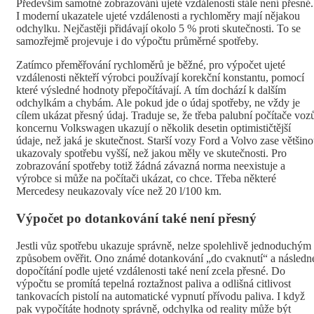
Především samotné zobrazování ujeté vzdálenosti stále není přesné.
I moderní ukazatele ujeté vzdálenosti a rychloměry mají nějakou
odchylku. Nejčastěji přidávají okolo 5 % proti skutečnosti. To se
samozřejmě projevuje i do výpočtu průměrné spotřeby.
Zatímco přeměřování rychloměrů je běžné, pro výpočet ujeté
vzdálenosti někteří výrobci používají korekční konstantu, pomocí
které výsledné hodnoty přepočítávají. A tím dochází k dalším
odchylkám a chybám. Ale pokud jde o údaj spotřeby, ne vždy je
cílem ukázat přesný údaj. Traduje se, že třeba palubní počítače voz
koncernu Volkswagen ukazují o několik desetin optimističtější
údaje, než jaká je skutečnost. Starší vozy Ford a Volvo zase většin
ukazovaly spotřebu vyšší, než jakou měly ve skutečnosti. Pro
zobrazování spotřeby totiž žádná závazná norma neexistuje a
výrobce si může na počítači ukázat, co chce. Třeba některé
Mercedesy neukazovaly více než 20 l/100 km.
Výpočet po dotankování také není přesný
Jestli vůz spotřebu ukazuje správně, nelze spolehlivě jednoduchým
způsobem ověřit. Ono známé dotankování „do cvaknutí“ a následn
dopočítání podle ujeté vzdálenosti také není zcela přesné. Do
výpočtu se promítá tepelná roztažnost paliva a odlišná citlivost
tankovacích pistolí na automatické vypnutí přívodu paliva. I když
pak vypočítáte hodnoty správně, odchylka od reality může být