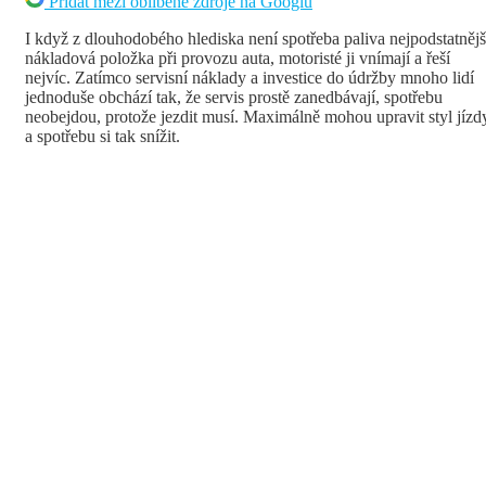
Přidat mezi oblíbené zdroje na Googlu
I když z dlouhodobého hlediska není spotřeba paliva nejpodstatnějš
nákladová položka při provozu auta, motoristé ji vnímají a řeší
nejvíc. Zatímco servisní náklady a investice do údržby mnoho lidí
jednoduše obchází tak, že servis prostě zanedbávají, spotřebu
neobejdou, protože jezdit musí. Maximálně mohou upravit styl jízd
a spotřebu si tak snížit.