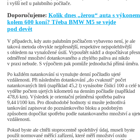
i vyšší než u palubního počítače.
Doporučujeme:
Kolik dnes „žerou“ auta s výkonem
kolem 600 koní? Třeba BMW M5 se vejde
pod devět
V případech, kdy auto palubním počítačem vybaveno není, je ale
taková metoda obvykle nejpřesnější, respektive nejspolehlivější
s ohledem na vynaložené úsilí. Vypouštět nádrž a dopočítávat přes
odměřené množství dotankovaného a zbylého paliva asi nikdo
v praxi nebude. S výpočtem pak pomůže jednoduchá přímá úměra.
Po každém natankování si vynulujte denní počítadlo ujeté
vzdálenosti. Při následném dotankování „do cvaknutí“ počet
natankovaných litrů (například 45,2 l) vynásobte číslicí 100 a celé t
vydělte počtem ujetých kilometrů na denním počítadle (například
478,6 km). Výsledek je orientační průměrná spotřeba paliva
9,44 l/100 km. Pro dlouhodobé hodnoty si musíte jednotlivá
tankování zapisovat do poznámkového bloku a podobným
způsobem dopočítat spotřebu podle natankovaného množství a ujet
vzdálenosti.
Pokud byste ale chtěli stoprocentně spolehlivý údaj, museli byste
použít normované měřící zařízení, které měří množství oxidu