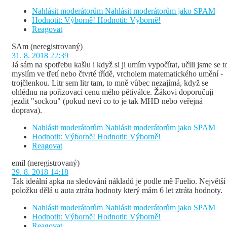
Nahlásit moderátorům
Nahlásit moderátorům jako SPAM
Hodnotit: Výborně!
Hodnotit: Výborně!
Reagovat
SAm
(neregistrovaný)
31. 8. 2018 22:39
Já sám na spotřebu kašlu i když si ji umím vypočítat, učili jsme se t
myslím ve třetí nebo čtvrté třídě, vrcholem matematického umění -
trojčlenkou. Litr sem litr tam, to mně vůbec nezajímá, když se
ohlédnu na pořizovací cenu mého pětiválce. Žákovi doporučuji
jezdit "sockou" (pokud neví co to je tak MHD nebo veřejná
doprava).
Nahlásit moderátorům
Nahlásit moderátorům jako SPAM
Hodnotit: Výborně!
Hodnotit: Výborně!
Reagovat
emil
(neregistrovaný)
29. 8. 2018 14:18
Tak ideální apka na sledování nákladů je podle mě Fuelio. Největší
položku dělá u auta ztráta hodnoty který mám 6 let ztráta hodnoty.
Nahlásit moderátorům
Nahlásit moderátorům jako SPAM
Hodnotit: Výborně!
Hodnotit: Výborně!
Reagovat