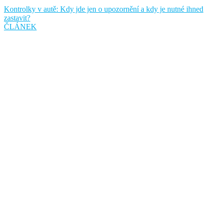
Kontrolky v autě: Kdy jde jen o upozornění a kdy je nutné ihned
zastavit?
ČLÁNEK