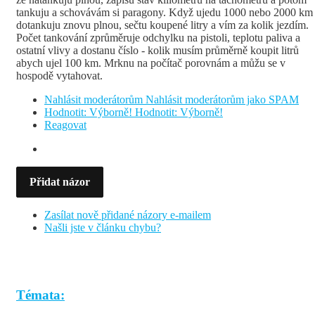
tankuju a schovávám si paragony. Když ujedu 1000 nebo 2000 km
dotankuju znovu plnou, sečtu koupené litry a vím za kolik jezdím.
Počet tankování zprůměruje odchylku na pistoli, teplotu paliva a
ostatní vlivy a dostanu číslo - kolik musím průměrně koupit litrů
abych ujel 100 km. Mrknu na počítač porovnám a můžu se v
hospodě vytahovat.
Nahlásit moderátorům
Nahlásit moderátorům jako SPAM
Hodnotit: Výborně!
Hodnotit: Výborně!
Reagovat
Přidat názor
Zasílat nově přidané názory e-mailem
Našli jste v článku chybu?
Témata: