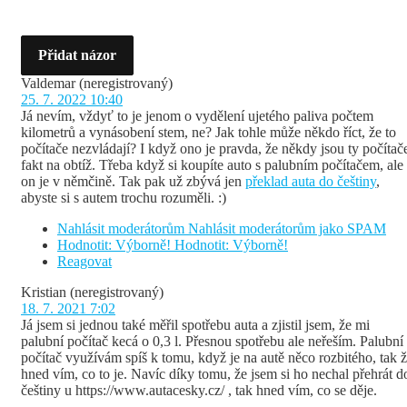
Přidat názor
Valdemar
(neregistrovaný)
25. 7. 2022 10:40
Já nevím, vždyť to je jenom o vydělení ujetého paliva počtem
kilometrů a vynásobení stem, ne? Jak tohle může někdo říct, že to
počítače nezvládají? I když ono je pravda, že někdy jsou ty počítač
fakt na obtíž. Třeba když si koupíte auto s palubním počítačem, ale
on je v němčině. Tak pak už zbývá jen
překlad auta do češtiny
,
abyste si s autem trochu rozuměli. :)
Nahlásit moderátorům
Nahlásit moderátorům jako SPAM
Hodnotit: Výborně!
Hodnotit: Výborně!
Reagovat
Kristian
(neregistrovaný)
18. 7. 2021 7:02
Já jsem si jednou také měřil spotřebu auta a zjistil jsem, že mi
palubní počítač kecá o 0,3 l. Přesnou spotřebu ale neřeším. Palubní
počítač využívám spíš k tomu, když je na autě něco rozbitého, tak 
hned vím, co to je. Navíc díky tomu, že jsem si ho nechal přehrát d
češtiny u https://www.autacesky.cz/ , tak hned vím, co se děje.