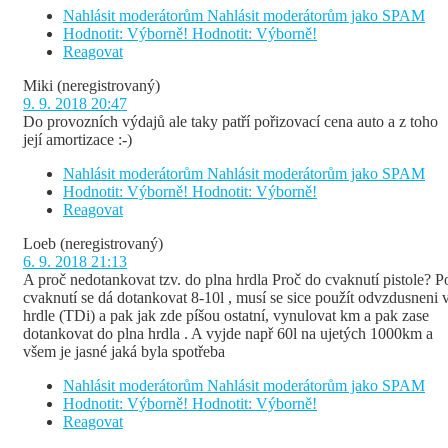
Nahlásit moderátorům
Nahlásit moderátorům jako SPAM
Hodnotit: Výborně!
Hodnotit: Výborně!
Reagovat
Miki
(neregistrovaný)
9. 9. 2018 20:47
Do provozních výdajů ale taky patří pořizovací cena auto a z toho
její amortizace :-)
Nahlásit moderátorům
Nahlásit moderátorům jako SPAM
Hodnotit: Výborně!
Hodnotit: Výborně!
Reagovat
Loeb
(neregistrovaný)
6. 9. 2018 21:13
A proč nedotankovat tzv. do plna hrdla Proč do cvaknutí pistole? P
cvaknutí se dá dotankovat 8-10l , musí se sice použít odvzdusneni 
hrdle (TDi) a pak jak zde píšou ostatní, vynulovat km a pak zase
dotankovat do plna hrdla . A vyjde např 60l na ujetých 1000km a
všem je jasné jaká byla spotřeba
Nahlásit moderátorům
Nahlásit moderátorům jako SPAM
Hodnotit: Výborně!
Hodnotit: Výborně!
Reagovat