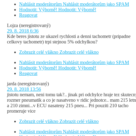
Nahlásit moderátorům
Nahlásit moderátorům jako SPAM
Hodnotit: Výborně!
Hodnotit: Výborně!
Reagovat
Lojza
(neregistrovaný)
29. 8. 2018 6:36
Kde beres jistotu ze ukazel rychlosti a denni tachometr (pripadne
celkovy tachometr) trpi stejnou 5% odchylkou?
Zobrazit celé vlákno
Zobrazit celé vlákno
Nahlásit moderátorům
Nahlásit moderátorům jako SPAM
Hodnotit: Výborně!
Hodnotit: Výborně!
Reagovat
jarda
(neregistrovaný)
29. 8. 2018 13:56
jistotu nemam, neni tomu tak?.. jinak pri odchylce hraje tez skutecn
rozmer pneumatik a co je nasatveno v ridic jednotce.. mam 215 letn
a 210 zimni...v ECU nasateny 215 pneu... Pri pouziti 210 tacho
promeruje vice
Zobrazit celé vlákno
Zobrazit celé vlákno
Nahlásit moderátorům
Nahlásit moderátorům jako SPAM