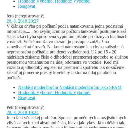
Hodnotit: Výborně!
Hodnotit: Výborně!
Reagovat
fero
(neregistrovaný)
28. 8. 2018 20:27
V článku chýba pri počítaní podľa natankovania jedna podstatná
informácia.... . So zvyšujúcim sa počtom tankovaní postupne klesá
štatistická chyba spôsobená vypnutím pištole pri rôznych hladinách
v nádrži. Veľké množstvo meraní ju postupne zníži až na
zanedbateľnú úroveň. Na konci nám ostane len chyba spôsobená
nepresnosťou počítadla prejdenej vzdialenosti. Už po 15 - 20
nádržiach získame číslo o dlhodobej priemernej spotrebe so slušno
presnosťou vztiahnutou na údaj odometra vo vozidle. Keď má
vozidlo aj dlhodobý register na priemernú spotrebu tak dokážeme
získať aj pomerne presný korekčný faktor na údaj palubného
počítača.
Nahlásit moderátorům
Nahlásit moderátorům jako SPAM
Hodnotit: Výborně!
Hodnotit: Výborně!
Reagovat
Petr
(neregistrovaný)
28. 8. 2018 19:24
Je to fakt vědeckej problém. Spousta proměnných a nezjistitelných
vlivů - abych znal absolutní číslo, hlava jak tykev. Já to dělám tak,
že natankuju plnou, zapíšu stav klilometrů na tachometru a potom