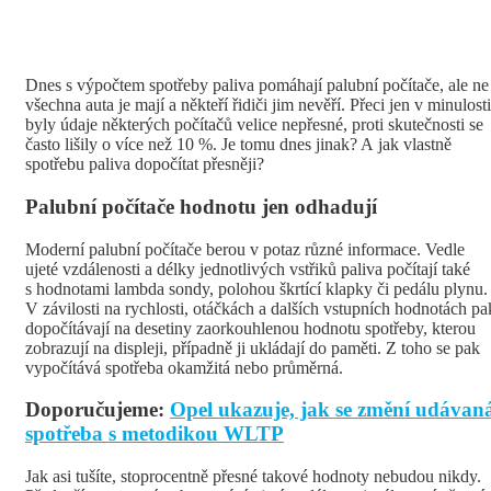
Dnes s výpočtem spotřeby paliva pomáhají palubní počítače, ale ne
všechna auta je mají a někteří řidiči jim nevěří. Přeci jen v minulosti
byly údaje některých počítačů velice nepřesné, proti skutečnosti se
často lišily o více než 10 %. Je tomu dnes jinak? A jak vlastně
spotřebu paliva dopočítat přesněji?
Palubní počítače hodnotu jen odhadují
Moderní palubní počítače berou v potaz různé informace. Vedle
ujeté vzdálenosti a délky jednotlivých vstřiků paliva počítají také
s hodnotami lambda sondy, polohou škrtící klapky či pedálu plynu.
V závilosti na rychlosti, otáčkách a dalších vstupních hodnotách pa
dopočítávají na desetiny zaorkouhlenou hodnotu spotřeby, kterou
zobrazují na displeji, případně ji ukládají do paměti. Z toho se pak
vypočítává spotřeba okamžitá nebo průměrná.
Doporučujeme:
Opel ukazuje, jak se změní udávan
spotřeba s metodikou WLTP
Jak asi tušíte, stoprocentně přesné takové hodnoty nebudou nikdy.