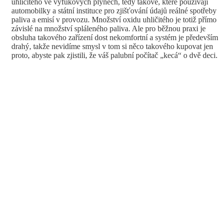
uhličitého ve výfukových plynech, tedy takové, které používají
automobilky a státní instituce pro zjišťování údajů reálné spotřeby
paliva a emisí v provozu. Množství oxidu uhličitého je totiž přímo
závislé na množství spláleného paliva. Ale pro běžnou praxi je
obsluha takového zařízení dost nekomfortní a systém je především
drahý, takže nevidíme smysl v tom si něco takového kupovat jen
proto, abyste pak zjistili, že váš palubní počítač „kecá“ o dvě deci.