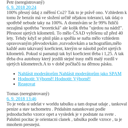
Petr
(neregistrovaný)
6. 9. 2018 20:24
100% přesný údaj z měření Co2? Tak to je právě ono. Vzhledem k
tomu že benzín má ve složení určitě nějakou toleranci, tak údaj o
spotřebě nebude taky na 100%. A domnívám se že 99% řidičů
nezajímá spotřeba "teoretická" ale kolik třeba "ujedou na nádrž".
Přesnost ujetých kilometrů. To mělo ČSAD vyřešenu už před 40
lety. Tehdy když se plnil plán a spořila se nafta mělo vzhledem
opravovaným převodovkám ,rozvodovkám a tachografům,mělo
každé auto takzvaný koeficient, kterým se násobil počet ujetých
kilometrů. Pokud si pamatuji tak byl koeficient třeba i 1,25. A tak
třeba dva autobusy který jezdili stejné trasy měli malý rozdíl v
ujetých kilometrech.A to v době počítačů na děrnou pásku.
Nahlásit moderátorům
Nahlásit moderátorům jako SPAM
Hodnotit: Výborně!
Hodnotit: Výborně!
Reagovat
Tomas
(neregistrovaný)
6. 9. 2018 13:46
To je veda si udelat v worldu tabulku a tam dopsat udaje , tankoval
penize a stav tachometru . Pridalsim natankovani podle
jednoducheho vzorce opet a vysledek je v podstate na svete .
Palubni pocitac je orientacni clanek , tabulka podle vzroce , ta je
mnohem presnejsi.