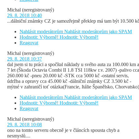
Michal
(neregistrovaný)
29. 8. 2018 10:40
...dálniční známky CZ je samozřejmě překlep má tam být 10.500 k
Nahlásit moderátorům
Nahlásit moderátorům jako SPAM
Hodnotit: Výborně!
Hodnotit: Výborně!
Reagovat
Michal
(neregistrovaný)
29. 8. 2018 10:37
dal jsem si tu práci a spočítal náklady u svého auta za 100.000 km 
7 let (Škoda Octavia Combi II 1.8 TSI 118kw r.v. 2007) -palivo cc
260.000 kč -pneu 20.000 kč -STK cca 5000 kč -ostatní servis,
údržba a opravy cca 45.000 kč -dálniční známky CZ 3.500 kč -
mýtné v zahraničí toť otázka(Francie, Itálie Španělsko, Chorvatsko
Nahlásit moderátorům
Nahlásit moderátorům jako SPAM
Hodnotit: Výborně!
Hodnotit: Výborně!
Reagovat
Michal
(neregistrovaný)
29. 8. 2018 10:08
ono na tomto serveru obecně je v článcích spousta chyb a
nesmyslů....