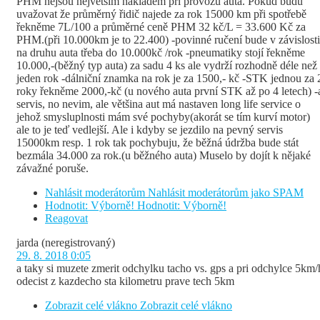
PHM nejsou největším nákladem při provozu auta. Pokud budu
uvažovat že průměrný řidič najede za rok 15000 km při spotřebě
řekněme 7L/100 a průměrné ceně PHM 32 kč/L = 33.600 Kč za
PHM.(při 10.000km je to 22.400) -povinné ručení bude v závislosti
na druhu auta třeba do 10.000kč /rok -pneumatiky stojí řekněme
10.000,-(běžný typ auta) za sadu 4 ks ale vydrží rozhodně déle než
jeden rok -dálniční znamka na rok je za 1500,- kč -STK jednou za 
roky řekněme 2000,-kč (u nového auta první STK až po 4 letech) -
servis, no nevim, ale většina aut má nastaven long life service o
jehož smysluplnosti mám své pochyby(akorát se tím kurví motor)
ale to je teď vedlejší. Ale i kdyby se jezdilo na pevný servis
15000km resp. 1 rok tak pochybuju, že běžná údržba bude stát
bezmála 34.000 za rok.(u běžného auta) Muselo by dojít k nějaké
závažné poruše.
Nahlásit moderátorům
Nahlásit moderátorům jako SPAM
Hodnotit: Výborně!
Hodnotit: Výborně!
Reagovat
jarda
(neregistrovaný)
29. 8. 2018 0:05
a taky si muzete zmerit odchylku tacho vs. gps a pri odchylce 5km/
odecist z kazdecho sta kilometru prave tech 5km
Zobrazit celé vlákno
Zobrazit celé vlákno