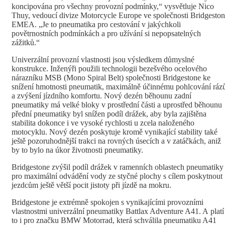
koncipována pro všechny provozní podmínky,“ vysvětluje Nico
Thuy, vedoucí divize Motorcycle Europe ve společnosti Bridgesto
EMEA. „Je to pneumatika pro cestování v jakýchkoli
povětrnostních podmínkách a pro užívání si nepopsatelných
zážitků.“
Univerzální provozní vlastnosti jsou výsledkem důmyslné
konstrukce. Inženýři použili technologii bezešvého ocelového
nárazníku MSB (Mono Spiral Belt) společnosti Bridgestone ke
snížení hmotnosti pneumatik, maximálně účinnému pohlcování ráz
a zvýšení jízdního komfortu. Nový dezén běhounu zadní
pneumatiky má velké bloky v prostřední části a uprostřed běhounu
přední pneumatiky byl snížen podíl drážek, aby byla zajištěna
stabilita dokonce i ve vysoké rychlosti u zcela naloženého
motocyklu. Nový dezén poskytuje kromě vynikající stability také
ještě pozoruhodnější trakci na rovných úsecích a v zatáčkách, aniž
by to bylo na úkor životnosti pneumatiky.
Bridgestone zvýšil podíl drážek v ramenních oblastech pneumatiky
pro maximální odvádění vody ze styčné plochy s cílem poskytnout
jezdcům ještě větší pocit jistoty při jízdě na mokru.
Bridgestone je extrémně spokojen s vynikajícími provozními
vlastnostmi univerzální pneumatiky Battlax Adventure A41. A platí
to i pro značku BMW Motorrad, která schválila pneumatiku A41