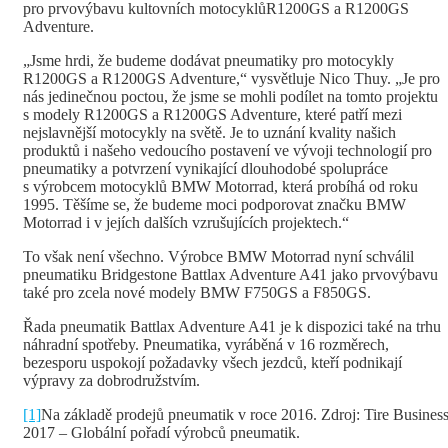
pro prvovýbavu kultovních motocyklůR1200GS a R1200GS
Adventure.
„Jsme hrdi, že budeme dodávat pneumatiky pro motocykly
R1200GS a R1200GS Adventure,“ vysvětluje Nico Thuy. „Je pro
nás jedinečnou poctou, že jsme se mohli podílet na tomto projektu
s modely R1200GS a R1200GS Adventure, které patří mezi
nejslavnější motocykly na světě. Je to uznání kvality našich
produktů i našeho vedoucího postavení ve vývoji technologií pro
pneumatiky a potvrzení vynikající dlouhodobé spolupráce
s výrobcem motocyklů BMW Motorrad, která probíhá od roku
1995. Těšíme se, že budeme moci podporovat značku BMW
Motorrad i v jejích dalších vzrušujících projektech.“
To však není všechno. Výrobce BMW Motorrad nyní schválil
pneumatiku Bridgestone Battlax Adventure A41 jako prvovýbavu
také pro zcela nové modely BMW F750GS a F850GS.
Řada pneumatik Battlax Adventure A41 je k dispozici také na trhu
náhradní spotřeby. Pneumatika, vyráběná v 16 rozměrech,
bezesporu uspokojí požadavky všech jezdců, kteří podnikají
výpravy za dobrodružstvím.
[1]
Na základě prodejů pneumatik v roce 2016. Zdroj: Tire Busines
2017 – Globální pořadí výrobců pneumatik.