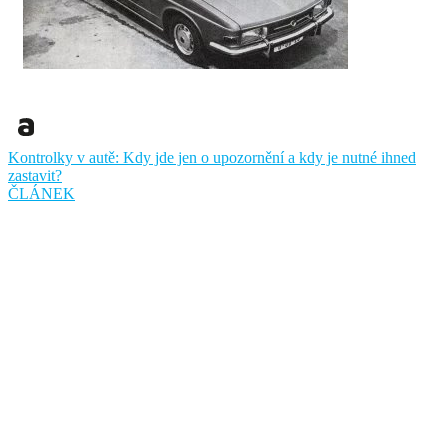
Kontrolky v autě: Kdy jde jen o upozornění a kdy je nutné ihned
zastavit?
ČLÁNEK