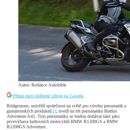
Autor: Redakce Autobible
Přidat mezi oblíbené zdroje na Googlu
Bridgestone, největší společnost na světě pro výrobu pneumatik a
gumárenských produktů
[1]
, uvedl na trh pneumatiku Battlax
Adventure A41. Tyto pneumatiky se budou dodávat také jako
prvovýbava kultovních motocyklů BMW R1200GS a BMW
R1200GS Adventure.