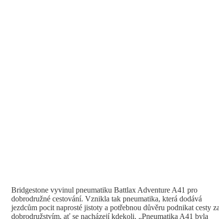
Bridgestone vyvinul pneumatiku Battlax Adventure A41 pro
dobrodružné cestování. Vznikla tak pneumatika, která dodává
jezdcům pocit naprosté jistoty a potřebnou důvěru podnikat cesty z
dobrodružstvím, ať se nacházejí kdekoli. „Pneumatika A41 byla