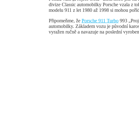
divize Classic automobilky Porsche vzala z to
modelu 911 z let 1980 až 1998 si mohou poříd
Připomeňme, že
Porsche 911 Turbo
993 „Proj
automobilky. Základem vozu je původní karose
vyražen ručně a navazuje na poslední vyroben