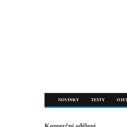
NOVINKY
TESTY
OJE
Komerční sdělení