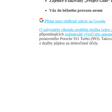
Zájemce o takzvaný „Project Gold“ z
Vůz do běžného provozu nesmí
Přidat mezi oblíbené zdroje na Googlu
O uplynulém víkendu proběhla dražba velice
připomínajících
sedmdesáté výročí této autom
postaveného Porsche 911 Turbo (993). Takzvan
z dražby půjdou na dobročinné účely.