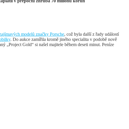
aplatil v přepočtu zhruba 70 milionů korun
 zajímavých modelů značky Porsche
, což byla další z řady událostí
obilky
. Do aukce zamířila kromě jiného specialita v podobě nově
ý „Project Gold“ si našel majitele během deseti minut. Peníze