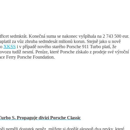
třicet sedmkrát. Konečná suma se nakonec vyšplhala na 2 743 500 eur.
aplatil za vůz zhruba sedmdesát milionů korun. Stejně jako u nově
bo
XKSS
i v případě nového starého Porsche 911 Turbo platí, že
vozu tudíž nesmí. Peníze, které Porsche získalo z prodeje své výroční
zace Ferry Porsche Foundation.
 Turbo S. Propaguje divizi Porsche Classic
ěj neměli dostatek peněz, můžete si dopřát alespoň dva prvky, které