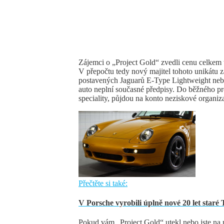
Zájemci o „Project Gold“ zvedli cenu celkem 
V přepočtu tedy nový majitel tohoto unikátu z
postavených Jaguarů E-Type Lightweight ne
auto neplní současné předpisy. Do běžného pro
speciality, půjdou na konto neziskové organi
Přečtěte si také:
V Porsche vyrobili úplně nové 20 let staré
Pokud vám „Project Gold“ utekl nebo jste na n