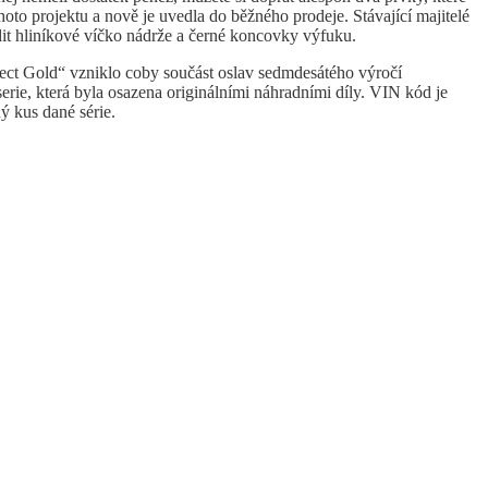
hoto projektu a nově je uvedla do běžného prodeje. Stávající majitelé
it hliníkové víčko nádrže a černé koncovky výfuku.
ect Gold“ vzniklo coby součást oslav sedmdesátého výročí
rie, která byla osazena originálními náhradními díly. VIN kód je
ý kus dané série.