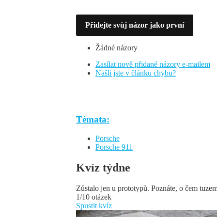
Přidejte svůj názor jako první
Žádné názory
Zasílat nově přidané názory e-mailem
Našli jste v článku chybu?
Témata:
Porsche
Porsche 911
Kvíz týdne
Zůstalo jen u prototypů. Poznáte, o čem tuze
1/10 otázek
Spustit kvíz