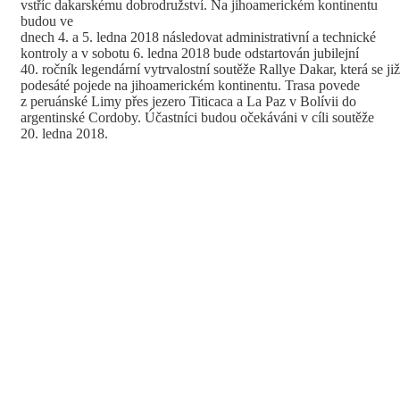
vstříc dakarskému dobrodružství. Na jihoamerickém kontinentu
budou ve
dnech 4. a 5. ledna 2018 následovat administrativní a technické
kontroly a v sobotu 6. ledna 2018 bude odstartován jubilejní
40. ročník legendární vytrvalostní soutěže Rallye Dakar, která se již
podesáté pojede na jihoamerickém kontinentu. Trasa povede
z peruánské Limy přes jezero Titicaca a La Paz v Bolívii do
argentinské Cordoby. Účastníci budou očekáváni v cíli soutěže
20. ledna 2018.