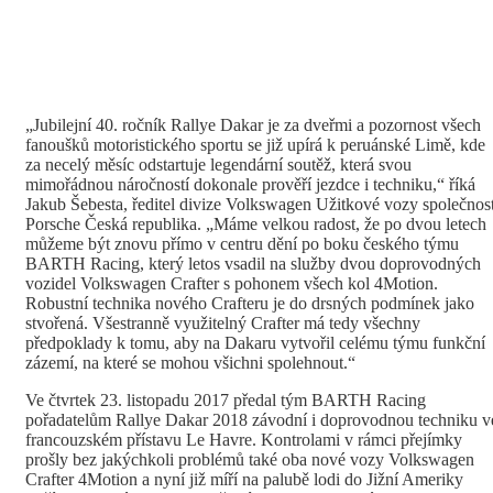
„Jubilejní 40. ročník Rallye Dakar je za dveřmi a pozornost všech
fanoušků motoristického sportu se již upírá k peruánské Limě, kde
za necelý měsíc odstartuje legendární soutěž, která svou
mimořádnou náročností dokonale prověří jezdce i techniku,“ říká
Jakub Šebesta, ředitel divize Volkswagen Užitkové vozy společnost
Porsche Česká republika. „Máme velkou radost, že po dvou letech
můžeme být znovu přímo v centru dění po boku českého týmu
BARTH Racing, který letos vsadil na služby dvou doprovodných
vozidel Volkswagen Crafter s pohonem všech kol 4Motion.
Robustní technika nového Crafteru je do drsných podmínek jako
stvořená. Všestranně využitelný Crafter má tedy všechny
předpoklady k tomu, aby na Dakaru vytvořil celému týmu funkční
zázemí, na které se mohou všichni spolehnout.“
Ve čtvrtek 23. listopadu 2017 předal tým BARTH Racing
pořadatelům Rallye Dakar 2018 závodní i doprovodnou techniku v
francouzském přístavu Le Havre. Kontrolami v rámci přejímky
prošly bez jakýchkoli problémů také oba nové vozy Volkswagen
Crafter 4Motion a nyní již míří na palubě lodi do Jižní Ameriky