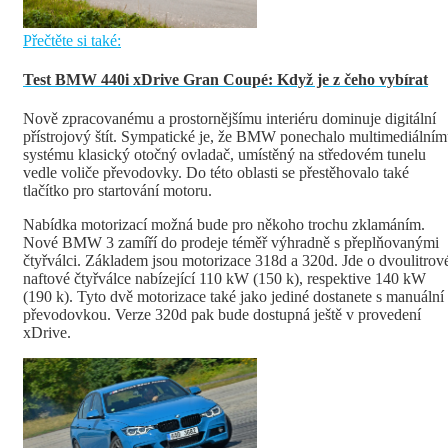
Přečtěte si také:
Test BMW 440i xDrive Gran Coupé: Když je z čeho vybírat
Nově zpracovanému a prostornějšímu interiéru dominuje digitální
přístrojový štít. Sympatické je, že BMW ponechalo multimediální
systému klasický otočný ovladač, umístěný na středovém tunelu
vedle voliče převodovky. Do této oblasti se přestěhovalo také
tlačítko pro startování motoru.
Nabídka motorizací možná bude pro někoho trochu zklamáním.
Nové BMW 3 zamíří do prodeje téměř výhradně s přeplňovanými
čtyřválci. Základem jsou motorizace 318d a 320d. Jde o dvoulitrov
naftové čtyřválce nabízející 110 kW (150 k), respektive 140 kW
(190 k). Tyto dvě motorizace také jako jediné dostanete s manuální
převodovkou. Verze 320d pak bude dostupná ještě v provedení
xDrive.