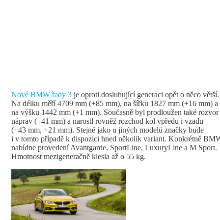
Nové BMW řady 3
je oproti dosluhující generaci opět o něco větší.
Na délku měří 4709 mm (+85 mm), na šířku 1827 mm (+16 mm) a
na výšku 1442 mm (+1 mm). Současně byl prodloužen také rozvor
náprav (+41 mm) a narostl rovněž rozchod kol vpředu i vzadu
(+43 mm, +21 mm). Stejně jako u jiných modelů značky bude
i v tomto případě k dispozici hned několik variant. Konkrétně BM
nabídne provedení Avantgarde, SportLine, LuxuryLine a M Sport.
Hmotnost mezigeneračně klesla až o 55 kg.