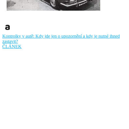
Kontrolky v autě: Kdy jde jen o upozornění a kdy je nutné ihned
zastavit?
ČLÁNEK