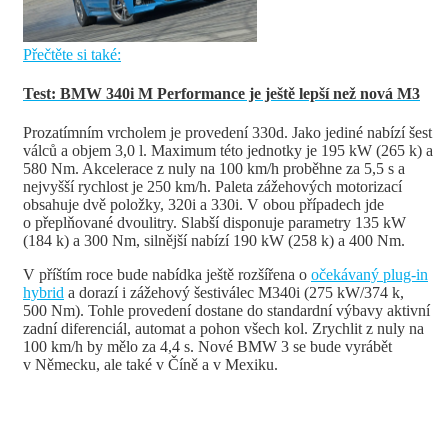
Přečtěte si také:
Test: BMW 340i M Performance je ještě lepší než nová M3
Prozatímním vrcholem je provedení 330d. Jako jediné nabízí šest
válců a objem 3,0 l. Maximum této jednotky je 195 kW (265 k) a
580 Nm. Akcelerace z nuly na 100 km/h proběhne za 5,5 s a
nejvyšší rychlost je 250 km/h. Paleta zážehových motorizací
obsahuje dvě položky, 320i a 330i. V obou případech jde
o přeplňované dvoulitry. Slabší disponuje parametry 135 kW
(184 k) a 300 Nm, silnější nabízí 190 kW (258 k) a 400 Nm.
V příštím roce bude nabídka ještě rozšířena o
očekávaný plug-in
hybrid
a dorazí i zážehový šestiválec M340i (275 kW/374 k,
500 Nm). Tohle provedení dostane do standardní výbavy aktivní
zadní diferenciál, automat a pohon všech kol. Zrychlit z nuly na
100 km/h by mělo za 4,4 s. Nové BMW 3 se bude vyrábět
v Německu, ale také v Číně a v Mexiku.