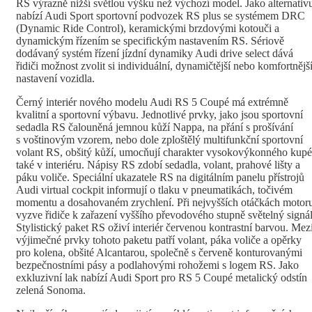
RS výrazně nižší světlou výšku než výchozí model. Jako alternativ
nabízí Audi Sport sportovní podvozek RS plus se systémem DRC
(Dynamic Ride Control), keramickými brzdovými kotouči a
dynamickým řízením se specifickým nastavením RS. Sériově
dodávaný systém řízení jízdní dynamiky Audi drive select dává
řidiči možnost zvolit si individuální, dynamičtější nebo komfortnějš
nastavení vozidla.
Černý interiér nového modelu Audi RS 5 Coupé má extrémně
kvalitní a sportovní výbavu. Jednotlivé prvky, jako jsou sportovní
sedadla RS čalouněná jemnou kůží Nappa, na přání s prošívání
s voštinovým vzorem, nebo dole zploštělý multifunkční sportovní
volant RS, obšitý kůží, umocňují charakter vysokovýkonného kupé
také v interiéru. Nápisy RS zdobí sedadla, volant, prahové lišty a
páku voliče. Speciální ukazatele RS na digitálním panelu přístrojů
Audi virtual cockpit informují o tlaku v pneumatikách, točivém
momentu a dosahovaném zrychlení. Při nejvyšších otáčkách motor
vyzve řidiče k zařazení vyššího převodového stupně světelný signál
Stylistický paket RS oživí interiér červenou kontrastní barvou. Mez
výjimečné prvky tohoto paketu patří volant, páka voliče a opěrky
pro kolena, obšité Alcantarou, společně s červeně konturovanými
bezpečnostními pásy a podlahovými rohožemi s logem RS. Jako
exkluzivní lak nabízí Audi Sport pro RS 5 Coupé metalický odstín
zelená Sonoma.