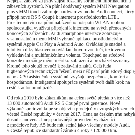
Nejlepší zábavu za jízdy zajistí rozsáhlý sortiment informačních a
zábavních systémů. Na přání dodávaný systém MMI Navigation
plus s MMI touch zahrnuje hardwarový modul Audi connect, který
připojí nové RS 5 Coupé k internetu prostřednictvím LTE..
Prostřednictvím na přání nabízeného hotspotu WLAN mohou
spolucestující využívat připojení k internetu na svých přenosných
koncových zařízeních. Audi smartphone interface zobrazuje
v samostatném menu MMI vybrané aplikace prostřednictvím
systémů Apple Car Play a Android Auto. Ovládání je snadné a
intuitivní díky hlasovému ovládání hovorovou řečí, textovému
vyhledávání a multifunkčnímu volantu. Touchpad na středové
konzole umožňuje měnit měřítko zobrazení a procházet seznamy.
Kromě toho slouží rovněž k zadávání znaků. Celá řada
highendových technických řešení, mezi něž patří průhledový disple
nebo až 30 asistenčních systémů, zvyšuje bezpečnost, komfort a
hospodárnost. Inteligentní spolupráce systémů tvoří další krok na
cestě k autonomní jízdě.
Od roku 2010 bylo zákazníkům na celém světě předáno více než
13 000 automobilů Audi RS 5 Coupé první generace. Nové
výkonné sportovní kupé se objeví u prodejců v evropských zemích
včetně České republiky v červnu 2017. Cena na českém trhu nebyl
dosud stanovena. I nejsportovnější provedení vycházející
z modelové řady A5 bude mít, stejně jako všechny modely Audi,
v České republice standardní záruku 4 roky / 120 000 km.