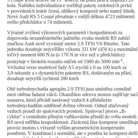
kola. Nabídku individualizace rozšiřují pakety ozdobných prvků
v provedeních leskle černá, uhlíkový kompozit nebo matný hliník.
Nové Audi RS 5 Coupé přesahuje s vnější délkou 4723 milimetrů
svého předchůdce o 74 milimetrů.
Výrazné zvýšení výkonových parametrů i hospodárnosti za
doprovodu nezaměnitelného jadrného zvuku modelů RS nabízí
značkou Audi nově vyvinutý motor 2.9 TFSI V6 Biturbo. Tato
jednotka dosahuje nejvyššího výkonu 331 kW (450 k) a maximální
točivý moment 600 N.m (o 170 N.m více než u předchůdce)
-1
poskytuje v širokém rozsahu otáček od 1900 do 5000 min
.
Vrcholná verze modelové řady A5 zrychlí z 0 na 100 km/h za
3,9 sekundy a s dynamickým paketem RS, dodávaným na přání,
dosahuje nejvyšší rychlosti 280 km/h
Obě turbodmychadla agregátu 2.9 TFSI jsou umístěna centrálně
mezi oběma řadami válců. Okamžitou odezvu motoru zajišťuje sací
soustava, která přivádí nasávaný vzduch k příslušným
turbodmychadlům odděleně dvěma větvemi. Odtud stlačovaný
vzduch proudí do spalovacích prostorů. Spalovací proces „B-
cyklus“ s centrálním přímým vstřikováním přináší do světa modelů
RS nová měřítka hospodárnosti. Zkrácená fáze komprese umožňuj
provoz motoru s výrazně vyšším geometrickým kompresním
poměrem. V kombinaci s normální, ale v poměru ke kompresi delší