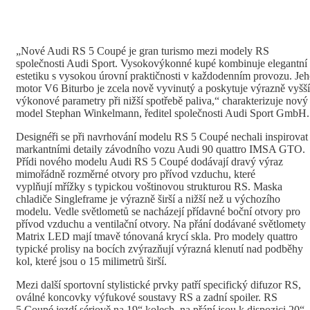
„Nové Audi RS 5 Coupé je gran turismo mezi modely RS
společnosti Audi Sport. Vysokovýkonné kupé kombinuje elegantní
estetiku s vysokou úrovní praktičnosti v každodenním provozu. Je
motor V6 Biturbo je zcela nově vyvinutý a poskytuje výrazně vyšší
výkonové parametry při nižší spotřebě paliva,“ charakterizuje nový
model Stephan Winkelmann, ředitel společnosti Audi Sport GmbH.
Designéři se při navrhování modelu RS 5 Coupé nechali inspirovat
markantními detaily závodního vozu Audi 90 quattro IMSA GTO.
Přídi nového modelu Audi RS 5 Coupé dodávají dravý výraz
mimořádně rozměrné otvory pro přívod vzduchu, které
vyplňují mřížky s typickou voštinovou strukturou RS. Maska
chladiče Singleframe je výrazně širší a nižší než u výchozího
modelu. Vedle světlometů se nacházejí přídavné boční otvory pro
přívod vzduchu a ventilační otvory. Na přání dodávané světlomety
Matrix LED mají tmavě tónovaná krycí skla. Pro modely quattro
typické prolisy na bocích zvýrazňují výrazná klenutí nad podběhy
kol, které jsou o 15 milimetrů širší.
Mezi další sportovní stylistické prvky patří specifický difuzor RS,
oválné koncovky výfukové soustavy RS a zadní spoiler. RS
5 Coupé jezdí sériově na 19“ kolech, na přání jsou k dispozici 20“