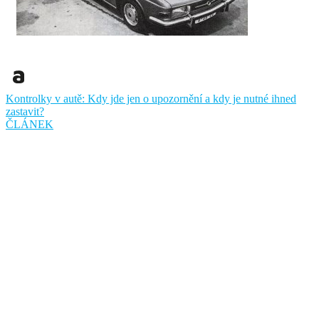
Kontrolky v autě: Kdy jde jen o upozornění a kdy je nutné ihned
zastavit?
ČLÁNEK