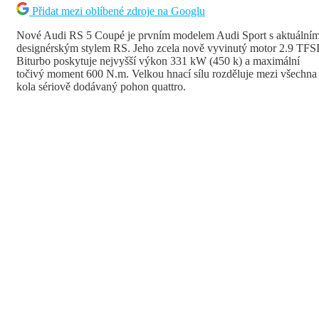
Přidat mezi oblíbené zdroje na Googlu
Nové Audi RS 5 Coupé je prvním modelem Audi Sport s aktuální
designérským stylem RS. Jeho zcela nově vyvinutý motor 2.9 TFS
Biturbo poskytuje nejvyšší výkon 331 kW (450 k) a maximální
točivý moment 600 N.m. Velkou hnací sílu rozděluje mezi všechna
kola sériově dodávaný pohon quattro.