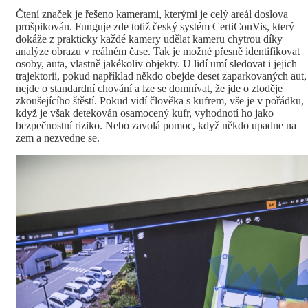
Čtení značek je řešeno kamerami, kterými je celý areál doslova
prošpikován. Funguje zde totiž český systém CertiConVis, který
dokáže z prakticky každé kamery udělat kameru chytrou díky
analýze obrazu v reálném čase. Tak je možné přesně identifikovat
osoby, auta, vlastně jakékoliv objekty. U lidí umí sledovat i jejich
trajektorii, pokud například někdo obejde deset zaparkovaných aut,
nejde o standardní chování a lze se domnívat, že jde o zloděje
zkoušejícího štěstí. Pokud vidí člověka s kufrem, vše je v pořádku,
když je však detekován osamocený kufr, vyhodnotí ho jako
bezpečnostní riziko. Nebo zavolá pomoc, když někdo upadne na
zem a nezvedne se.