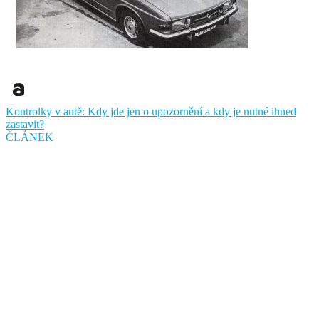
Kontrolky v autě: Kdy jde jen o upozornění a kdy je nutné ihned
zastavit?
ČLÁNEK