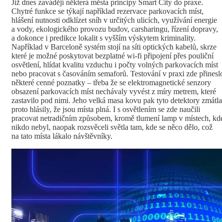
Již dnes zavádějí některá města principy Smart City do praxe.
Chytré funkce se týkají například rezervace parkovacích míst,
hlášení nutnosti odklízet sníh v určitých ulicích, využívání energie
a vody, ekologického provozu budov, carsharingu, řízení dopravy,
a dokonce i predikce lokalit s vyšším výskytem kriminality.
Například v Barceloně systém stojí na síti optických kabelů, skrze
které je možné poskytovat bezplatné wi-fi připojení přes pouliční
osvětlení, hlídat kvalitu vzduchu i počty volných parkovacích míst
nebo pracovat s časováním semaforů. Testování v praxi zde přinesl
některé cenné poznatky – třeba že se elektromagnetické senzory
obsazení parkovacích míst nechávaly vyvést z míry metrem, které
zastavilo pod nimi. Jeho velká masa kovu pak tyto detektory zmátla
proto hlásily, že jsou místa plná. I s osvětlením se zde naučili
pracovat netradičním způsobem, kromě tlumení lamp v místech, kd
nikdo nebyl, naopak rozsvěceli světla tam, kde se něco dělo, což
na tato místa lákalo návštěvníky.