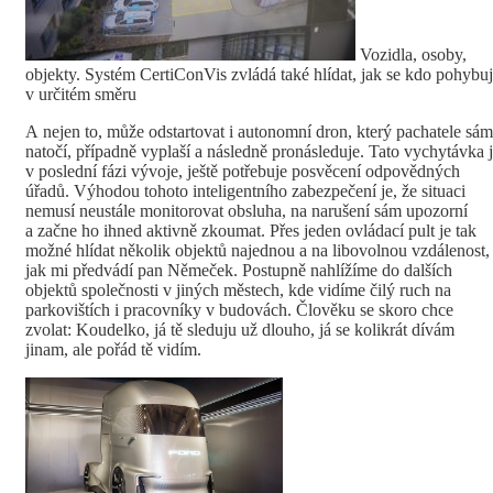
Vozidla, osoby,
objekty. Systém CertiConVis zvládá také hlídat, jak se kdo pohybu
v určitém směru
A nejen to, může odstartovat i autonomní dron, který pachatele sám
natočí, případně vyplaší a následně pronásleduje. Tato vychytávka 
v poslední fázi vývoje, ještě potřebuje posvěcení odpovědných
úřadů. Výhodou tohoto inteligentního zabezpečení je, že situaci
nemusí neustále monitorovat obsluha, na narušení sám upozorní
a začne ho ihned aktivně zkoumat. Přes jeden ovládací pult je tak
možné hlídat několik objektů najednou a na libovolnou vzdálenost,
jak mi předvádí pan Němeček. Postupně nahlížíme do dalších
objektů společnosti v jiných městech, kde vidíme čilý ruch na
parkovištích i pracovníky v budovách. Člověku se skoro chce
zvolat: Koudelko, já tě sleduju už dlouho, já se kolikrát dívám
jinam, ale pořád tě vidím.