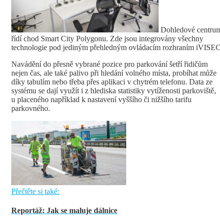
Dohledové centru
řídí chod Smart City Polygonu. Zde jsou integrovány všechny
technologie pod jediným přehledným ovládacím rozhraním iVISE
Navádění do přesně vybrané pozice pro parkování šetří řidičům
nejen čas, ale také palivo při hledání volného místa, probíhat může
díky tabulím nebo třeba přes aplikaci v chytrém telefonu. Data ze
systému se dají využít i z hlediska statistiky vytíženosti parkoviště,
u placeného například k nastavení vyššího či nižšího tarifu
parkovného.
Přečtěte si také:
Reportáž: Jak se maluje dálnice