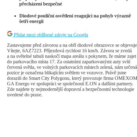
přecházení bezpečné
Diodové pouliční osvětlení reagující na pohyb výrazně
šetří energii
Přidat mezi oblíbené zdroje na Googlu
Zastavujeme před závorou a na obří diodové obrazovce se objevuje
Vítejte, 6AZ7223. Příjezdová rychlost 16 km/h. Závora se zvedá
a na světelné tabuli naskočí mapa areálu s pokynem, že máme zajet
do parkovacího místa 17. Za ostatními zaparkovanými auty svítí
červená světla, ve volných parkovacích místech zelená, nám určená
pozice je označena blikajícím světlem ve vozovce. Právě jsme
dorazili do Smart City Polygonu, který provozuje firma OMEXO
GA Energo ve spolupráci se společností E.ON a dalšími partnery.
Zde najdete ty nejmodernější dopravní a bezpečnostní technologie
uvedené do praxe.