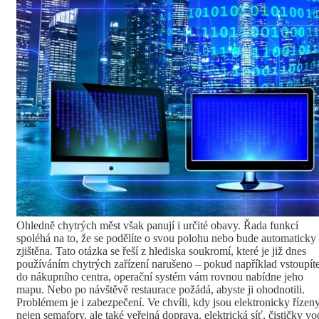
Ohledně chytrých měst však panují i určité obavy. Řada funkcí
spoléhá na to, že se podělíte o svou polohu nebo bude automaticky
zjištěna. Tato otázka se řeší z hlediska soukromí, které je již dnes
používáním chytrých zařízení narušeno – pokud například vstoupít
do nákupního centra, operační systém vám rovnou nabídne jeho
mapu. Nebo po návštěvě restaurace požádá, abyste ji ohodnotili.
Problémem je i zabezpečení. Ve chvíli, kdy jsou elektronicky řízen
nejen semafory, ale také veřejná doprava, elektrická síť, čističky vo