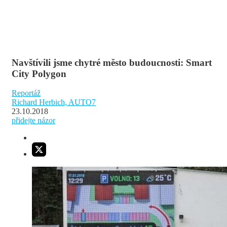
Navštívili jsme chytré město budoucnosti: Smart
City Polygon
Reportáž
Richard Herbich, AUTO7
23.10.2018
přidejte názor