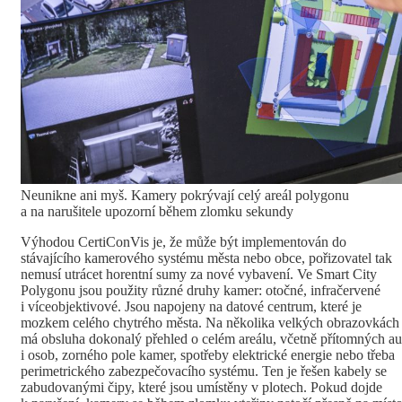
Neunikne ani myš. Kamery pokrývají celý areál polygonu
a na narušitele upozorní během zlomku sekundy
Výhodou CertiConVis je, že může být implementován do
stávajícího kamerového systému města nebo obce, pořizovatel tak
nemusí utrácet horentní sumy za nové vybavení. Ve Smart City
Polygonu jsou použity různé druhy kamer: otočné, infračervené
i víceobjektivové. Jsou napojeny na datové centrum, které je
mozkem celého chytrého města. Na několika velkých obrazovkách
má obsluha dokonalý přehled o celém areálu, včetně přítomných au
i osob, zorného pole kamer, spotřeby elektrické energie nebo třeba
perimetrického zabezpečovacího systému. Ten je řešen kabely se
zabudovanými čipy, které jsou umístěny v plotech. Pokud dojde