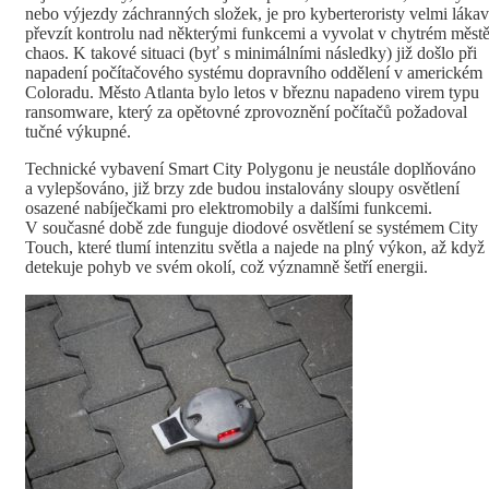
nebo výjezdy záchranných složek, je pro kyberteroristy velmi láka
převzít kontrolu nad některými funkcemi a vyvolat v chytrém měst
chaos. K takové situaci (byť s minimálními následky) již došlo při
napadení počítačového systému dopravního oddělení v americkém
Coloradu. Město Atlanta bylo letos v březnu napadeno virem typu
ransomware, který za opětovné zprovoznění počítačů požadoval
tučné výkupné.
Technické vybavení Smart City Polygonu je neustále doplňováno
a vylepšováno, již brzy zde budou instalovány sloupy osvětlení
osazené nabíječkami pro elektromobily a dalšími funkcemi.
V současné době zde funguje diodové osvětlení se systémem City
Touch, které tlumí intenzitu světla a najede na plný výkon, až když
detekuje pohyb ve svém okolí, což významně šetří energii.