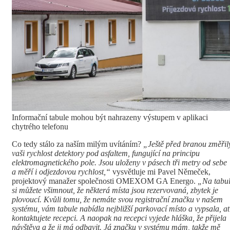
Informační tabule mohou být nahrazeny výstupem v aplikaci
chytrého telefonu
Co tedy stálo za naším milým uvítáním?
„Ještě před branou změřil
vaši rychlost detektory pod asfaltem, fungující na principu
elektromagnetického pole. Jsou uloženy v pásech tři metry od sebe
a měří i odjezdovou rychlost,“
vysvětluje mi Pavel Němeček,
projektový manažer společnosti OMEXOM GA Energo.
„Na tabul
si můžete všimnout, že některá místa jsou rezervovaná, zbytek je
plovoucí. Kvůli tomu, že nemáte svou registrační značku v našem
systému, vám tabule nabídla nejbližší parkovací místo a vypsala, a
kontaktujete recepci. A naopak na recepci vyjede hláška, že přijela
návštěva a že ji má odbavit. Já značku v systému mám, takže mě