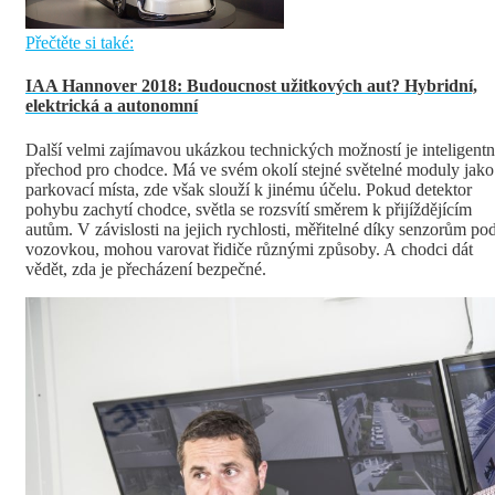
Přečtěte si také:
IAA Hannover 2018: Budoucnost užitkových aut? Hybridní,
elektrická a autonomní
Další velmi zajímavou ukázkou technických možností je inteligentn
přechod pro chodce. Má ve svém okolí stejné světelné moduly jako
parkovací místa, zde však slouží k jinému účelu. Pokud detektor
pohybu zachytí chodce, světla se rozsvítí směrem k přijíždějícím
autům. V závislosti na jejich rychlosti, měřitelné díky senzorům po
vozovkou, mohou varovat řidiče různými způsoby. A chodci dát
vědět, zda je přecházení bezpečné.