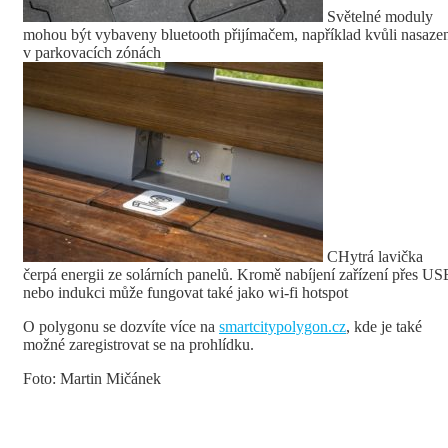
Světelné moduly
mohou být vybaveny bluetooth přijímačem, například kvůli nasaze
v parkovacích zónách
CHytrá lavička
čerpá energii ze solárních panelů. Kromě nabíjení zařízení přes US
nebo indukci může fungovat také jako wi-fi hotspot
O polygonu se dozvíte více na
smartcitypolygon.cz
, kde je také
možné zaregistrovat se na prohlídku.
Foto: Martin Mičánek