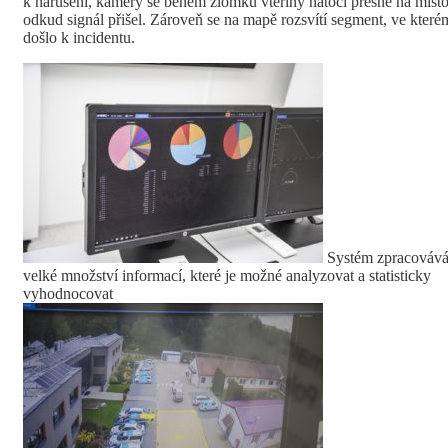
k narušení, kamery se během zlomku vteřiny natočí přesně na místo
odkud signál přišel. Zároveň se na mapě rozsvítí segment, ve které
došlo k incidentu.
Systém zpracováv
velké množství informací, které je možné analyzovat a statisticky
vyhodnocovat