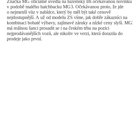
Značka MG oficiálně uvedla na tuzemský trh očekávanou novinku
v podobě malého hatchbacku MG3. Očekávanou proto, že jde
o nejmenší vůz v nabídce, který by měl být také cenově
nejdostupnější. A už od modelu ZS víme, jak dobře zákazníci na
kombinaci bohaté výbavy, zajímavé záruky a nízké ceny slyší. MG
má reálnou šanci prosadit se i na českém trhu na pozici
nejprodávanějších vozů, ale nikoliv ve verzi, která dorazila do
prodeje jako první.