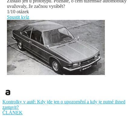
Zůstalo jen u prototypů. Poznáte, o čem tuzemské automobilky
uvažovaly, že začnou vyrábět?
1/10 otázek
Spustit kvíz
Kontrolky v autě: Kdy jde jen o upozornění a kdy je nutné ihned
zastavit?
ČLÁNEK