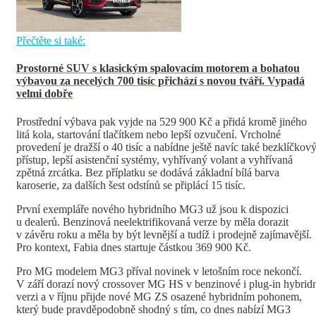
Přečtěte si také:
Prostorné SUV s klasickým spalovacím motorem a bohatou
výbavou za necelých 700 tisíc přichází s novou tváří. Vypadá
velmi dobře
Prostřední výbava pak vyjde na 529 900 Kč a přidá kromě jiného
litá kola, startování tlačítkem nebo lepší ozvučení. Vrcholné
provedení je dražší o 40 tisíc a nabídne ještě navíc také bezklíčkov
přístup, lepší asistenční systémy, vyhřívaný volant a vyhřívaná
zpětná zrcátka. Bez příplatku se dodává základní bílá barva
karoserie, za dalších šest odstínů se připlácí 15 tisíc.
První exempláře nového hybridního MG3 už jsou k dispozici
u dealerů. Benzinová neelektrifikovaná verze by měla dorazit
v závěru roku a měla by být levnější a tudíž i prodejně zajímavější.
Pro kontext, Fabia dnes startuje částkou 369 900 Kč.
Pro MG modelem MG3 příval novinek v letošním roce nekončí.
V září dorazí nový crossover MG HS v benzinové i plug-in hybrid
verzi a v říjnu přijde nové MG ZS osazené hybridním pohonem,
který bude pravděpodobně shodný s tím, co dnes nabízí MG3