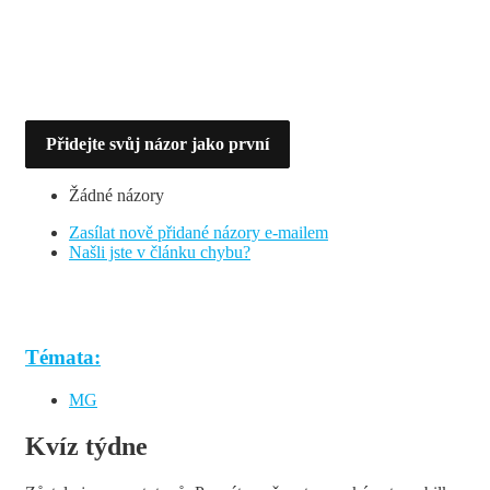
Přidejte svůj názor jako první
Žádné názory
Zasílat nově přidané názory e-mailem
Našli jste v článku chybu?
Témata:
MG
Kvíz týdne