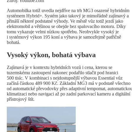
Zdroj: Youtube.com
Automobilka totiž uvedla nejdříve na trh MG3 osazené hybridním
systémem Hybrid+. Systém jako takový je mimořádně zajímavý a
přináší některé podstatné výhody. Ve městě vůz totiž jezdí jako
elektromobil a většinou se obejde bez spalovacího motoru. Díky
tomu vykazuje velmi nízkou spotřebu. Neobvykle vysoký je
i systémový výkon 195 koní a výbava je samozřejmě patřičně
bohatá.
Vysoký výkon, bohatá výbava
Zajímavá je v kontextu hybridních vozů i cena, kterou se
tuzemskému zastoupení nakonec podařilo stlačit pod hranici
500 tisíc. V kombinaci s nejdostupnější výbavou Essential vůz
začíná částkou 489 900 Kč. Základní MG3 má v podstatě všechno
od automatické převodovky přes adaptivní tempomat, automaticko
klimatizaci nebo navigaci až po zadní parkovací kameru a digitální
přístrojový štít.