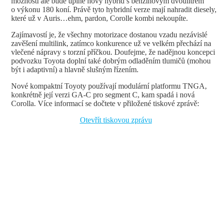
možností ale bude úplně nový hybrid s benzinovým dvoulitrem
o výkonu 180 koní. Právě tyto hybridní verze mají nahradit diesely,
které už v Auris…ehm, pardon, Corolle kombi nekoupíte.
Zajímavostí je, že všechny motorizace dostanou vzadu nezávislé
zavěšení multilink, zatímco konkurence už ve velkém přechází na
vlečené nápravy s torzní příčkou. Doufejme, že nadějnou koncepci
podvozku Toyota doplní také dobrým odladěním tlumičů (mohou
být i adaptivní) a hlavně slušným řízením.
Nové kompaktní Toyoty používají modulární platformu TNGA,
konkrétně její verzi GA-C pro segment C, kam spadá i nová
Corolla. Více informací se dočtete v přiložené tiskové zprávě:
Otevřít tiskovou zprávu