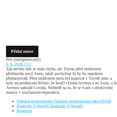
Přidat názor
Petr
(neregistrovaný)
6. 9. 2018 7:13
Tak nevím, kde se stala chyba, ale Toyota před nedávnem
představila nový Auris, takže pochybuji že by ho najednou
přejmenovali. Před nedávnem jsem byl kupovat v Toyotě auto, a
bylo mi prodejcem řečeno, že končí výroba Avensis a ne Auris, a ž
Avensis nahradí Corolla. Nehledě na to, že se Auris s dieslovými
motory v současnosti neprodává.
Nahlásit moderátorům
Nahlásit moderátorům jako SPAM
Hodnotit: Výborně!
Hodnotit: Výborně!
Reagovat