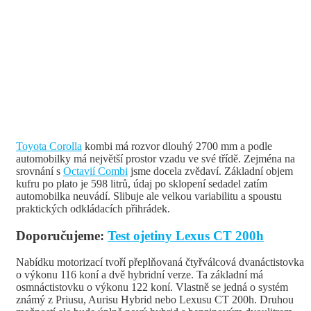
Toyota Corolla
kombi má rozvor dlouhý 2700 mm a podle
automobilky má největší prostor vzadu ve své třídě. Zejména na
srovnání s
Octavií Combi
jsme docela zvědaví. Základní objem
kufru po plato je 598 litrů, údaj po sklopení sedadel zatím
automobilka neuvádí. Slibuje ale velkou variabilitu a spoustu
praktických odkládacích přihrádek.
Doporučujeme:
Test ojetiny Lexus CT 200h
Nabídku motorizací tvoří přeplňovaná čtyřválcová dvanáctistovka
o výkonu 116 koní a dvě hybridní verze. Ta základní má
osmnáctistovku o výkonu 122 koní. Vlastně se jedná o systém
známý z Priusu, Aurisu Hybrid nebo Lexusu CT 200h. Druhou