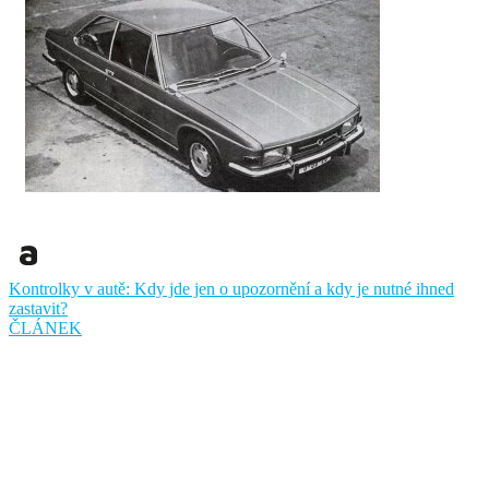
Kontrolky v autě: Kdy jde jen o upozornění a kdy je nutné ihned
zastavit?
ČLÁNEK