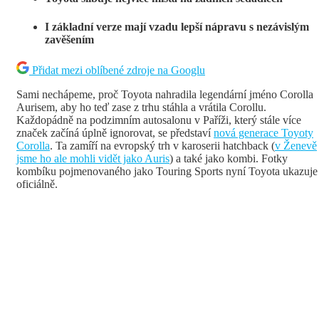
I základní verze mají vzadu lepší nápravu s nezávislým
zavěšením
Přidat mezi oblíbené zdroje na Googlu
Sami nechápeme, proč Toyota nahradila legendární jméno Corolla
Aurisem, aby ho teď zase z trhu stáhla a vrátila Corollu.
Každopádně na podzimním autosalonu v Paříži, který stále více
značek začíná úplně ignorovat, se představí
nová generace Toyoty
Corolla
. Ta zamíří na evropský trh v karoserii hatchback (
v Ženevě
jsme ho ale mohli vidět jako Auris
) a také jako kombi. Fotky
kombíku pojmenovaného jako Touring Sports nyní Toyota ukazuje
oficiálně.