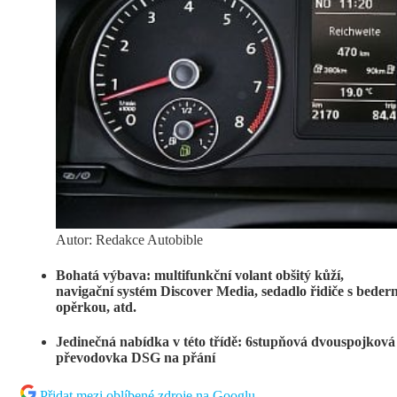
Autor: Redakce Autobible
Bohatá výbava: multifunkční volant obšitý kůží,
navigační systém Discover Media, sedadlo řidiče s bedern
opěrkou, atd.
Jedinečná nabídka v této třídě: 6stupňová dvouspojková
převodovka DSG na přání
Přidat mezi oblíbené zdroje na Googlu