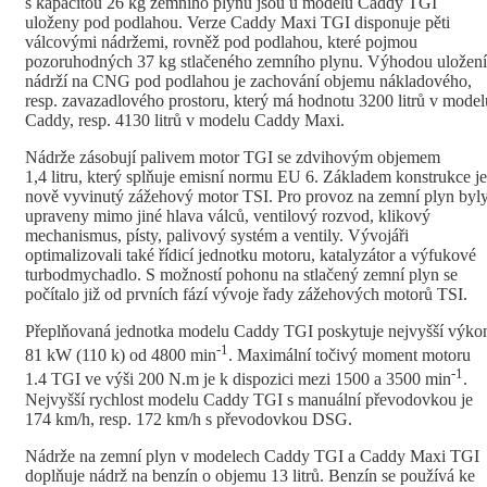
s kapacitou 26 kg zemního plynu jsou u modelu Caddy TGI
uloženy pod podlahou. Verze Caddy Maxi TGI disponuje pěti
válcovými nádržemi, rovněž pod podlahou, které pojmou
pozoruhodných 37 kg stlačeného zemního plynu. Výhodou uložení
nádrží na CNG pod podlahou je zachování objemu nákladového,
resp. zavazadlového prostoru, který má hodnotu 3200 litrů v model
Caddy, resp. 4130 litrů v modelu Caddy Maxi.
Nádrže zásobují palivem motor TGI se zdvihovým objemem
1,4 litru, který splňuje emisní normu EU 6. Základem konstrukce je
nově vyvinutý zážehový motor TSI. Pro provoz na zemní plyn byl
upraveny mimo jiné hlava válců, ventilový rozvod, klikový
mechanismus, písty, palivový systém a ventily. Vývojáři
optimalizovali také řídicí jednotku motoru, katalyzátor a výfukové
turbodmychadlo. S možností pohonu na stlačený zemní plyn se
počítalo již od prvních fází vývoje řady zážehových motorů TSI.
Přeplňovaná jednotka modelu Caddy TGI poskytuje nejvyšší výko
-1
81 kW (110 k) od 4800 min
. Maximální točivý moment motoru
-1
1.4 TGI ve výši 200 N.m je k dispozici mezi 1500 a 3500 min
.
Nejvyšší rychlost modelu Caddy TGI s manuální převodovkou je
174 km/h, resp. 172 km/h s převodovkou DSG.
Nádrže na zemní plyn v modelech Caddy TGI a Caddy Maxi TGI
doplňuje nádrž na benzín o objemu 13 litrů. Benzín se používá ke