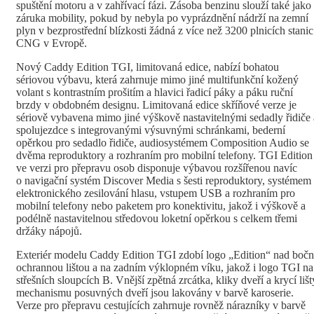
spuštění motoru a v zahřívací fázi. Zásoba benzinu slouží také jako
záruka mobility, pokud by nebyla po vyprázdnění nádrží na zemní
plyn v bezprostřední blízkosti žádná z více než 3200 plnicích stanic
CNG v Evropě.
Nový Caddy Edition TGI, limitovaná edice, nabízí bohatou
sériovou výbavu, která zahrnuje mimo jiné multifunkční kožený
volant s kontrastním prošitím a hlavici řadicí páky a páku ruční
brzdy v obdobném designu. Limitovaná edice skříňové verze je
sériově vybavena mimo jiné výškově nastavitelnými sedadly řidiče 
spolujezdce s integrovanými výsuvnými schránkami, bederní
opěrkou pro sedadlo řidiče, audiosystémem Composition Audio se
dvěma reproduktory a rozhraním pro mobilní telefony. TGI Edition
ve verzi pro přepravu osob disponuje výbavou rozšířenou navíc
o navigační systém Discover Media s šesti reproduktory, systémem
elektronického zesilování hlasu, vstupem USB a rozhraním pro
mobilní telefony nebo paketem pro konektivitu, jakož i výškově a
podélně nastavitelnou středovou loketní opěrkou s celkem třemi
držáky nápojů.
Exteriér modelu Caddy Edition TGI zdobí logo „Edition“ nad bočn
ochrannou lištou a na zadním výklopném víku, jakož i logo TGI na
střešních sloupcích B. Vnější zpětná zrcátka, kliky dveří a krycí lišt
mechanismu posuvných dveří jsou lakovány v barvě karoserie.
Verze pro přepravu cestujících zahrnuje rovněž nárazníky v barvě