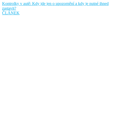
Kontrolky v autě: Kdy jde jen o upozornění a kdy je nutné ihned
zastavit?
ČLÁNEK