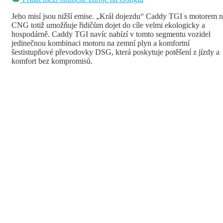
Jeho misí jsou nižší emise. „Král dojezdu“ Caddy TGI s motorem 
CNG totiž umožňuje řidičům dojet do cíle velmi ekologicky a
hospodárně. Caddy TGI navíc nabízí v tomto segmentu vozidel
jedinečnou kombinaci motoru na zemní plyn a komfortní
šestistupňové převodovky DSG, která poskytuje potěšení z jízdy a
komfort bez kompromisů.