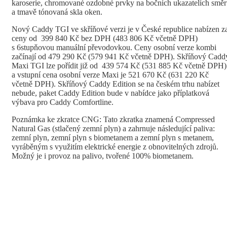
karoserie, chromované ozdobné prvky na bočních ukazatelích smě
a tmavě tónovaná skla oken.
Nový Caddy TGI ve skříňové verzi je v České republice nabízen z
ceny od 399 840 Kč bez DPH (483 806 Kč včetně DPH)
s 6stupňovou manuální převodovkou. Ceny osobní verze kombi
začínají od 479 290 Kč (579 941 Kč včetně DPH). Skříňový Cadd
Maxi TGI lze pořídit již od 439 574 Kč (531 885 Kč včetně DPH)
a vstupní cena osobní verze Maxi je 521 670 Kč (631 220 Kč
včetně DPH). Skříňový Caddy Edition se na českém trhu nabízet
nebude, paket Caddy Edition bude v nabídce jako příplatková
výbava pro Caddy Comfortline.
Poznámka ke zkratce CNG: Tato zkratka znamená Compressed
Natural Gas (stlačený zemní plyn) a zahrnuje následující paliva:
zemní plyn, zemní plyn s biometanem a zemní plyn s metanem,
vyráběným s využitím elektrické energie z obnovitelných zdrojů.
Možný je i provoz na palivo, tvořené 100% biometanem.