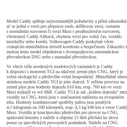
Model Caddy splňuje nejrozmanitější požadavky a přání zákazníků
ať se jedná o verzi pro přepravu osob, skříňovou verzi, variantu
s normálním rozvorem či verzi Maxi s prodlouženým rozvorem,
všestranný Caddy Alltrack, obytnou verzi pro volný čas, vozidlo
taxislužby nebo kombi. Volkswagen Caddy poskytuje všem
cestujícím mimořádnou úroveň komfortu a bezpečnosti. Zákazníci s
mohou tento model objednávat s dvouspojkovou automatickou
převodovkou DSG nebo s manuální převodovkou.
Ve všech výše uvedených modelových variantách je Caddy
k dispozici s motorem TGI na stlačený zemní plyn CNG, který je
velmi ekologický a především velmi hospodárný. Mimořádně silno
stránkou modelu Caddy TGI je jeho dojezd. V režimu provozu na
zemní plyn jsou hodnoty dojezdu 610 km, resp. 760 km ve verzi
Maxi nejlepší ve své třídě. Caddy TGI je tak „králem dojezdu“ mez
vozidly na CNG, která jsou v současnosti nabízena na evropském
trhu. Hodnoty kombinované spotřeby paliva jsou pouhých
4,1 kilogramu na 100 kilometrů, resp. 4,3 kg/100 km u verze Cadd
Maxi. Vozidlo je koncipováno především pro provoz na CNG,
spalování benzinu z nádrže o objemu 13 litrů přichází ke slovu
pouze za specifických provozních podmínek. Nádrže na CNG