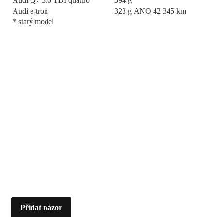
Audi Q7 3.0 TDI quattro
394 g
Audi e-tron
323 g
ANO
42 345 km
* starý model
Přidat názor