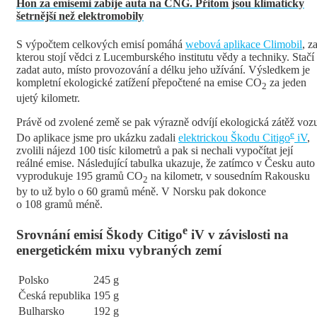
Hon za emisemi zabije auta na CNG. Přitom jsou klimaticky
šetrnější než elektromobily
S výpočtem celkových emisí pomáhá
webová aplikace Climobil
, z
kterou stojí vědci z Lucemburského institutu vědy a techniky. Stačí
zadat auto, místo provozování a délku jeho užívání. Výsledkem je
kompletní ekologické zatížení přepočtené na emise CO
za jeden
2
ujetý kilometr.
Právě od zvolené země se pak výrazně odvíjí ekologická zátěž voz
e
Do aplikace jsme pro ukázku zadali
elektrickou Škodu Citigo
iV
,
zvolili nájezd 100 tisíc kilometrů a pak si nechali vypočítat její
reálné emise. Následující tabulka ukazuje, že zatímco v Česku auto
vyprodukuje 195 gramů CO
na kilometr, v sousedním Rakousku
2
by to už bylo o 60 gramů méně. V Norsku pak dokonce
o 108 gramů méně.
e
Srovnání emisí Škody Citigo
iV v závislosti na
energetickém mixu vybraných zemí
Polsko
245 g
Česká republika
195 g
Bulharsko
192 g