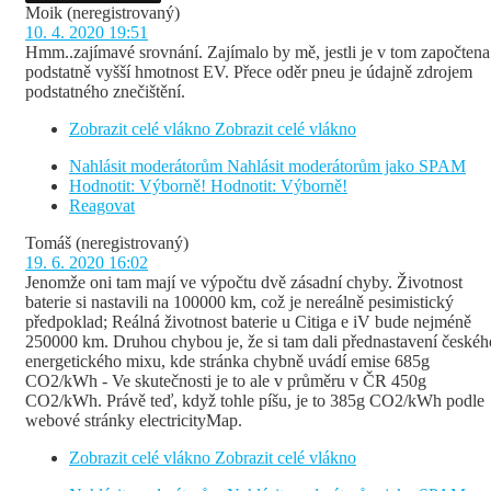
Moik
(neregistrovaný)
10. 4. 2020 19:51
Hmm..zajímavé srovnání. Zajímalo by mě, jestli je v tom započtena
podstatně vyšší hmotnost EV. Přece oděr pneu je údajně zdrojem
podstatného znečištění.
Zobrazit celé vlákno
Zobrazit celé vlákno
Nahlásit moderátorům
Nahlásit moderátorům jako SPAM
Hodnotit: Výborně!
Hodnotit: Výborně!
Reagovat
Tomáš
(neregistrovaný)
19. 6. 2020 16:02
Jenomže oni tam mají ve výpočtu dvě zásadní chyby. Životnost
baterie si nastavili na 100000 km, což je nereálně pesimistický
předpoklad; Reálná životnost baterie u Citiga e iV bude nejméně
250000 km. Druhou chybou je, že si tam dali přednastavení českéh
energetického mixu, kde stránka chybně uvádí emise 685g
CO2/kWh - Ve skutečnosti je to ale v průměru v ČR 450g
CO2/kWh. Právě teď, když tohle píšu, je to 385g CO2/kWh podle
webové stránky electricityMap.
Zobrazit celé vlákno
Zobrazit celé vlákno