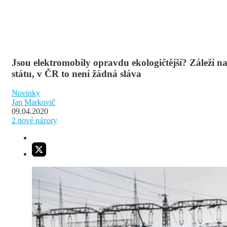
Jsou elektromobily opravdu ekologičtější? Záleží n
státu, v ČR to není žádná sláva
Novinky
Jan Markovič
09.04.2020
2
nové názory