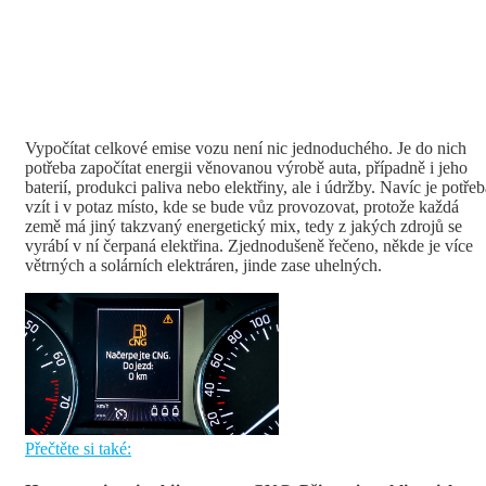
Vypočítat celkové emise vozu není nic jednoduchého. Je do nich
potřeba započítat energii věnovanou výrobě auta, případně i jeho
baterií, produkci paliva nebo elektřiny, ale i údržby. Navíc je potřeb
vzít i v potaz místo, kde se bude vůz provozovat, protože každá
země má jiný takzvaný energetický mix, tedy z jakých zdrojů se
vyrábí v ní čerpaná elektřina. Zjednodušeně řečeno, někde je více
větrných a solárních elektráren, jinde zase uhelných.
Přečtěte si také: