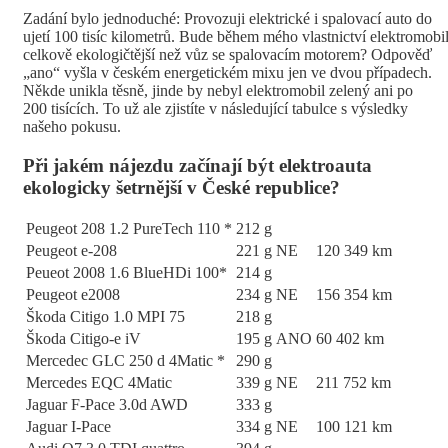
Zadání bylo jednoduché: Provozuji elektrické i spalovací auto do
ujetí 100 tisíc kilometrů. Bude během mého vlastnictví elektromobi
celkově ekologičtější než vůz se spalovacím motorem? Odpověď
„ano“ vyšla v českém energetickém mixu jen ve dvou případech.
Někde unikla těsně, jinde by nebyl elektromobil zelený ani po
200 tisících. To už ale zjistíte v následující tabulce s výsledky
našeho pokusu.
Při jakém nájezdu začínají být elektroauta
ekologicky šetrnější v České republice?
Peugeot 208 1.2 PureTech 110 *
212 g
Peugeot e-208
221 g
NE
120 349 km
Peueot 2008 1.6 BlueHDi 100*
214 g
Peugeot e2008
234 g
NE
156 354 km
Škoda Citigo 1.0 MPI 75
218 g
Škoda Citigo-e iV
195 g
ANO
60 402 km
Mercedec GLC 250 d 4Matic *
290 g
Mercedes EQC 4Matic
339 g
NE
211 752 km
Jaguar F-Pace 3.0d AWD
333 g
Jaguar I-Pace
334 g
NE
100 121 km