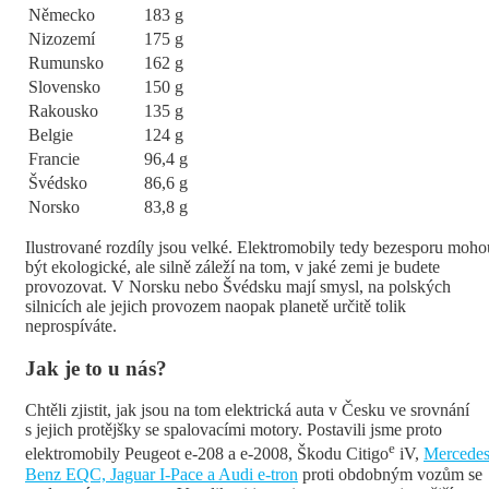
Německo
183 g
Nizozemí
175 g
Rumunsko
162 g
Slovensko
150 g
Rakousko
135 g
Belgie
124 g
Francie
96,4 g
Švédsko
86,6 g
Norsko
83,8 g
Ilustrované rozdíly jsou velké. Elektromobily tedy bezesporu moho
být ekologické, ale silně záleží na tom, v jaké zemi je budete
provozovat. V Norsku nebo Švédsku mají smysl, na polských
silnicích ale jejich provozem naopak planetě určitě tolik
neprospíváte.
Jak je to u nás?
Chtěli zjistit, jak jsou na tom elektrická auta v Česku ve srovnání
s jejich protějšky se spalovacími motory. Postavili jsme proto
e
elektromobily Peugeot e-208 a e-2008, Škodu Citigo
iV,
Mercedes
Benz EQC, Jaguar I-Pace a Audi e-tron
proti obdobným vozům se