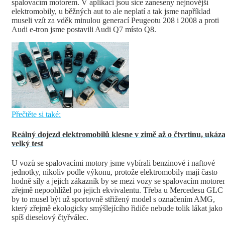
spalovacím motorem. V aplikaci jsou sice zaneseny nejnovější
elektromobily, u běžných aut to ale neplatí a tak jsme například
museli vzít za vděk minulou generací Peugeotu 208 i 2008 a proti
Audi e-tron jsme postavili Audi Q7 místo Q8.
Přečtěte si také:
Reálný dojezd elektromobilů klesne v zimě až o čtvrtinu, ukáza
velký test
U vozů se spalovacími motory jsme vybírali benzinové i naftové
jednotky, nikoliv podle výkonu, protože elektromobily mají často
hodně síly a jejich zákazník by se mezi vozy se spalovacím motor
zřejmě nepoohlížel po jejich ekvivalentu. Třeba u Mercedesu GLC
by to musel být už sportovně střižený model s označením AMG,
který zřejmě ekologicky smýšlejícího řidiče nebude tolik lákat jako
spíš dieselový čtyřválec.