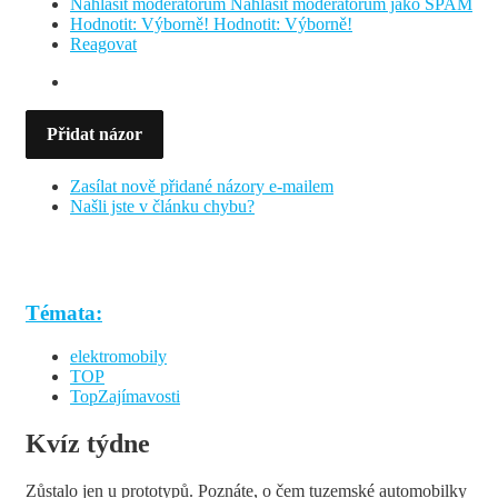
Nahlásit moderátorům
Nahlásit moderátorům jako SPAM
Hodnotit: Výborně!
Hodnotit: Výborně!
Reagovat
Přidat názor
Zasílat nově přidané názory e-mailem
Našli jste v článku chybu?
Témata:
elektromobily
TOP
TopZajímavosti
Kvíz týdne
Zůstalo jen u prototypů. Poznáte, o čem tuzemské automobilky