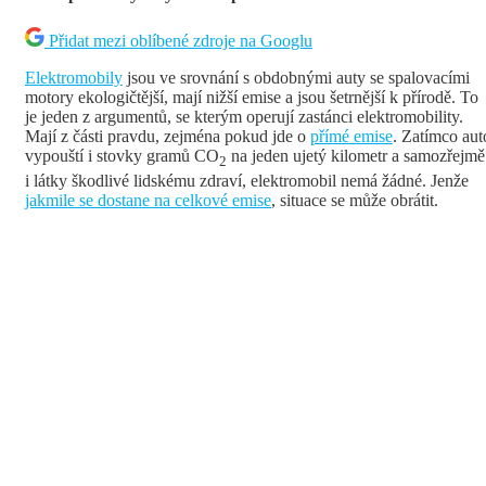
Přidat mezi oblíbené zdroje na Googlu
Elektromobily
jsou ve srovnání s obdobnými auty se spalovacími
motory ekologičtější, mají nižší emise a jsou šetrnější k přírodě. To
je jeden z argumentů, se kterým operují zastánci elektromobility.
Mají z části pravdu, zejména pokud jde o
přímé emise
. Zatímco aut
vypouští i stovky gramů CO
na jeden ujetý kilometr a samozřejmě
2
i látky škodlivé lidskému zdraví, elektromobil nemá žádné. Jenže
jakmile se dostane na celkové emise
, situace se může obrátit.