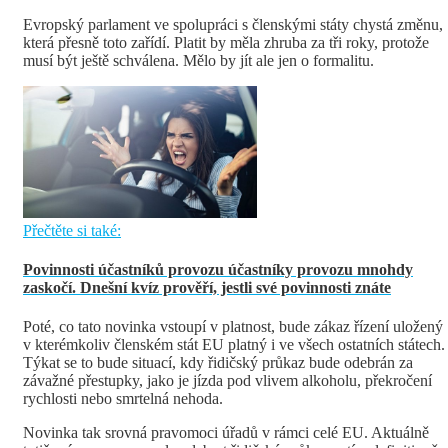
Evropský parlament ve spolupráci s členskými státy chystá změnu,
která přesně toto zařídí. Platit by měla zhruba za tři roky, protože
musí být ještě schválena. Mělo by jít ale jen o formalitu.
Přečtěte si také:
Povinnosti účastníků provozu účastníky provozu mnohdy
zaskočí. Dnešní kvíz prověří, jestli své povinnosti znáte
Poté, co tato novinka vstoupí v platnost, bude zákaz řízení uložený
v kterémkoliv členském stát EU platný i ve všech ostatních státech.
Týkat se to bude situací, kdy řidičský průkaz bude odebrán za
závažné přestupky, jako je jízda pod vlivem alkoholu, překročení
rychlosti nebo smrtelná nehoda.
Novinka tak srovná pravomoci úřadů v rámci celé EU. Aktuálně