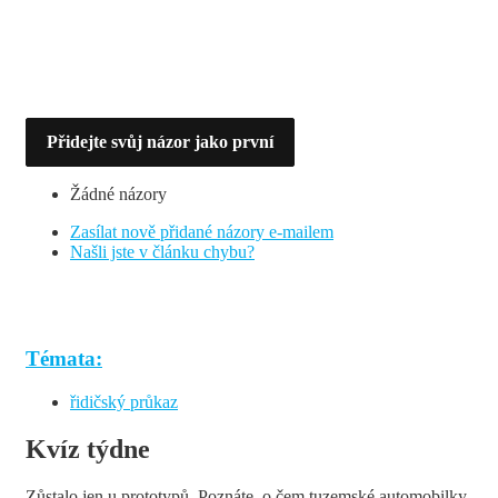
Přidejte svůj názor jako první
Žádné názory
Zasílat nově přidané názory e-mailem
Našli jste v článku chybu?
Témata:
řidičský průkaz
Kvíz týdne
Zůstalo jen u prototypů. Poznáte, o čem tuzemské automobilky