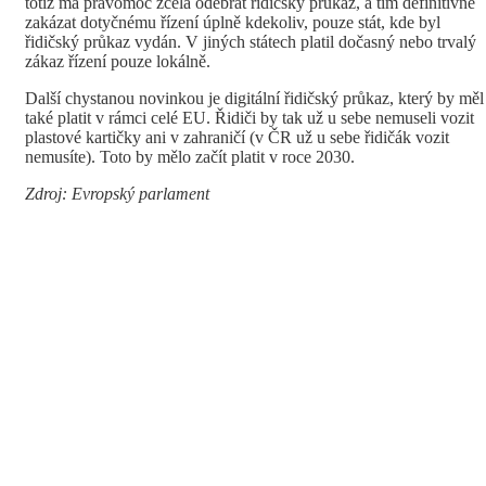
totiž má pravomoc zcela odebrat řidičský průkaz, a tím definitivně
zakázat dotyčnému řízení úplně kdekoliv, pouze stát, kde byl
řidičský průkaz vydán. V jiných státech platil dočasný nebo trvalý
zákaz řízení pouze lokálně.
Další chystanou novinkou je digitální řidičský průkaz, který by měl
také platit v rámci celé EU. Řidiči by tak už u sebe nemuseli vozit
plastové kartičky ani v zahraničí (v ČR už u sebe řidičák vozit
nemusíte). Toto by mělo začít platit v roce 2030.
Zdroj: Evropský parlament