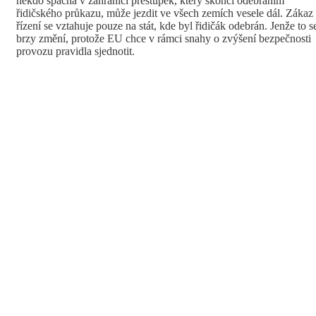
někdo spáchá v zahraničí přestupek, který skončí odebráním
řidičského průkazu, může jezdit ve všech zemích vesele dál. Zákaz
řízení se vztahuje pouze na stát, kde byl řidičák odebrán. Jenže to s
brzy změní, protože EU chce v rámci snahy o zvýšení bezpečnosti
provozu pravidla sjednotit.