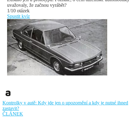
uvažovaly, že začnou vyrábět?
1/10 otázek
Spustit kvíz
Kontrolky v autě: Kdy jde jen o upozornění a kdy je nutné ihned
zastavit?
ČLÁNEK