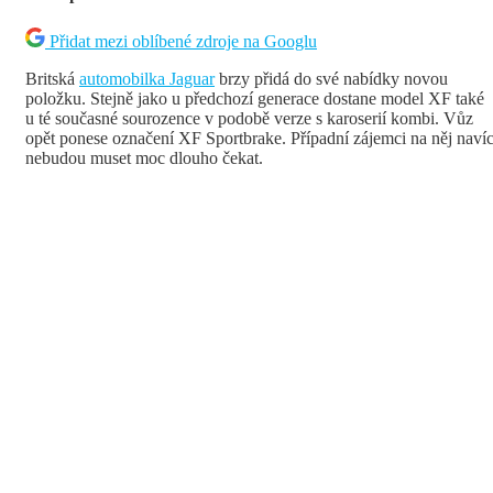
Přidat mezi oblíbené zdroje na Googlu
Britská
automobilka Jaguar
brzy přidá do své nabídky novou
položku. Stejně jako u předchozí generace dostane model XF také
u té současné sourozence v podobě verze s karoserií kombi. Vůz
opět ponese označení XF Sportbrake. Případní zájemci na něj naví
nebudou muset moc dlouho čekat.