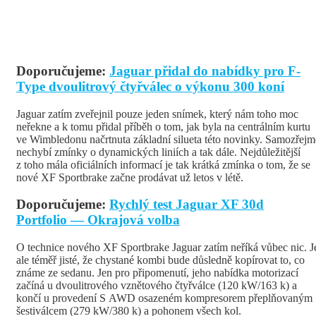
Doporučujeme:
Jaguar přidal do nabídky pro F-
Type dvoulitrový čtyřválec o výkonu 300 koní
Jaguar zatím zveřejnil pouze jeden snímek, který nám toho moc
neřekne a k tomu přidal příběh o tom, jak byla na centrálním kurtu
ve Wimbledonu načrtnuta základní silueta této novinky. Samozřejm
nechybí zmínky o dynamických liniích a tak dále. Nejdůležitější
z toho mála oficiálních informací je tak krátká zmínka o tom, že se
nové XF Sportbrake začne prodávat už letos v létě.
Doporučujeme:
Rychlý test Jaguar XF 30d
Portfolio — Okrajová volba
O technice nového XF Sportbrake Jaguar zatím neříká vůbec nic. J
ale téměř jisté, že chystané kombi bude důsledně kopírovat to, co
známe ze sedanu. Jen pro připomenutí, jeho nabídka motorizací
začíná u dvoulitrového vznětového čtyřválce (120 kW/163 k) a
končí u provedení S AWD osazeném kompresorem přeplňovaným
šestiválcem (279 kW/380 k) a pohonem všech kol.