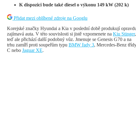
K dispozici bude také diesel o výkonu 149 kW (202 k)
Přidat mezi oblíbené zdroje na Googlu
Korejské značky Hyundai a Kia v poslední době produkují opravd
zajímavá auta. V této souvislosti si jistě vzpomenete na
Kiu Stinger
,
teď ale přichází další podobný vůz. Jmenuje se Genesis G70 a na
trhu zamíří proti soupeřům typu
BMW řady 3
, Mercedes-Benz tříd
C nebo
Jaguar XE
.