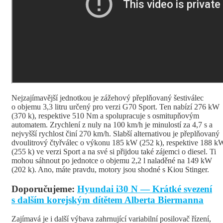
Nejzajímavější jednotkou je zážehový přeplňovaný šestiválec
o objemu 3,3 litru určený pro verzi G70 Sport. Ten nabízí 276 kW
(370 k), respektive 510 Nm a spolupracuje s osmitupňovým
automatem. Zrychlení z nuly na 100 km/h je minulostí za 4,7 s a
nejvyšší rychlost činí 270 km/h. Slabší alternativou je přeplňovaný
dvoulitrový čtyřválec o výkonu 185 kW (252 k), respektive 188 k
(255 k) ve verzi Sport a na své si přijdou také zájemci o diesel. Ti
mohou sáhnout po jednotce o objemu 2,2 l naladěné na 149 kW
(202 k). Ano, máte pravdu, motory jsou shodné s Kiou Stinger.
Doporučujeme:
Hyundai i30 N — Krátké svezení
s dalším korejským dítětem Alberta Biermanna
Zajímavá je i další výbava zahrnující variabilní posilovač řízení,