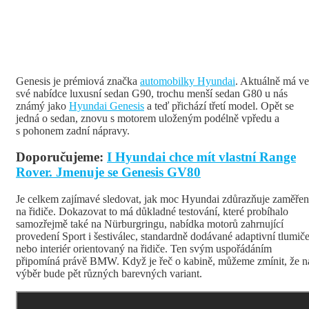
Genesis je prémiová značka
automobilky Hyundai
. Aktuálně má ve
své nabídce luxusní sedan G90, trochu menší sedan G80 u nás
známý jako
Hyundai Genesis
a teď přichází třetí model. Opět se
jedná o sedan, znovu s motorem uloženým podélně vpředu a
s pohonem zadní nápravy.
Doporučujeme:
I Hyundai chce mít vlastní Range
Rover. Jmenuje se Genesis GV80
Je celkem zajímavé sledovat, jak moc Hyundai zdůrazňuje zaměřen
na řidiče. Dokazovat to má důkladné testování, které probíhalo
samozřejmě také na Nürburgringu, nabídka motorů zahrnující
provedení Sport i šestiválec, standardně dodávané adaptivní tlumič
nebo interiér orientovaný na řidiče. Ten svým uspořádáním
připomíná právě BMW. Když je řeč o kabině, můžeme zmínit, že n
výběr bude pět různých barevných variant.