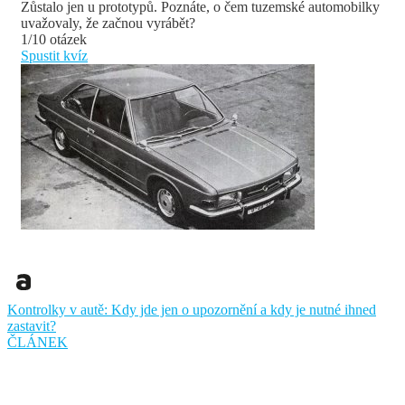
Zůstalo jen u prototypů. Poznáte, o čem tuzemské automobilky
uvažovaly, že začnou vyrábět?
1/10 otázek
Spustit kvíz
Kontrolky v autě: Kdy jde jen o upozornění a kdy je nutné ihned
zastavit?
ČLÁNEK