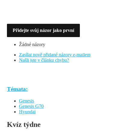
Přidejte svůj názor jako první
Žádné názory
Zasílat nově přidané názory e-mailem
Našli jste v článku chybu?
Témata:
Genesis
Genesis G70
Hyundai
Kvíz týdne