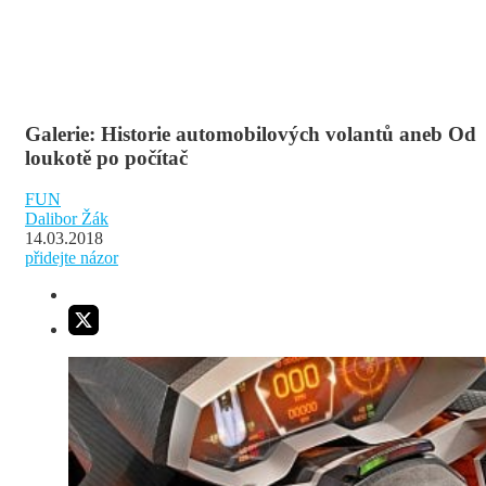
Galerie: Historie automobilových volantů aneb Od
loukotě po počítač
FUN
Dalibor Žák
14.03.2018
přidejte názor