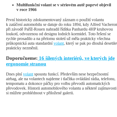
Multifunkční volant se v sériovém autě poprvé objevil
v roce 1966
První historicky zdokumentovaný záznam o použití volantu
k zatáčení automobilu se datuje do roku 1894, kdy Alfred Vachero
při závodě Paříž-Rouen nahradil řídítka Panhardu 4HP kruhovou
loukotí, odvozenou od designu lodních kormidel. Toto řešení se
rychle prosadilo a na přelomu století už měla prakticky všechna
průkopnická auta standardní
volant
, který se pak po dlouhá desetilet
prakticky nezměnil.
Doporučueme:
16 šílených interiérů, ve kterých jde
ergonomie stranou
Dnes plní
volant
spoustu funkcí. Především nese bezpečnostní
airbag, ale na volantech najdeme i tlačítka ovládání rádia, telefonu,
tempomatu a dokonce páčky pro volbu převodů automatických
převodovek. Historii automobilového volantu a některé zajímavosti
si můžete prohlédnout v přiložené galerii.