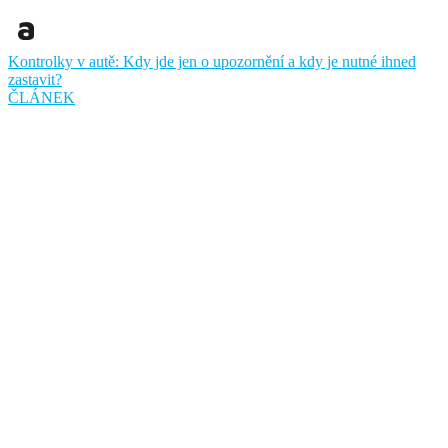
Kontrolky v autě: Kdy jde jen o upozornění a kdy je nutné ihned
zastavit?
ČLÁNEK