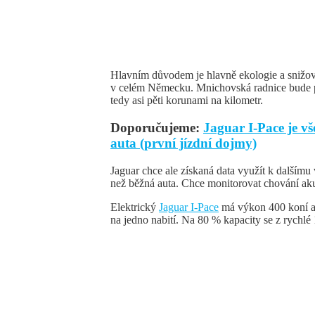
Hlavním důvodem je hlavně ekologie a snižová
v celém Německu. Mnichovská radnice bude pr
tedy asi pěti korunami na kilometr.
Doporučujeme:
Jaguar I-Pace je v
auta (první jízdní dojmy)
Jaguar chce ale získaná data využít k dalšímu
než běžná auta. Chce monitorovat chování aku
Elektrický
Jaguar I-Pace
má výkon 400 koní a
na jedno nabití. Na 80 % kapacity se z rychl