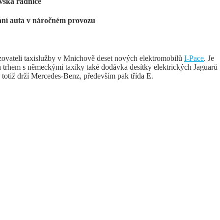
vská radnice
ání auta v náročném provozu
ovateli taxislužby v Mnichově deset nových elektromobilů
I-Pace
. Je
 a trhem s německými taxíky také dodávka desítky elektrických Jaguarů
totiž drží Mercedes-Benz, především pak třída E.