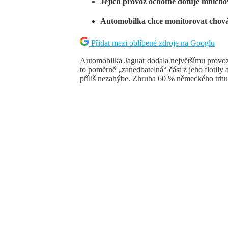
Jejich provoz ochotně dotuje mnicho
Automobilka chce monitorovat chov
Přidat mezi oblíbené zdroje na Googlu
Automobilka Jaguar dodala největšímu provoz
to poměrně „zanedbatelná“ část z jeho flotily
příliš nezahýbe. Zhruba 60 % německého trhu 