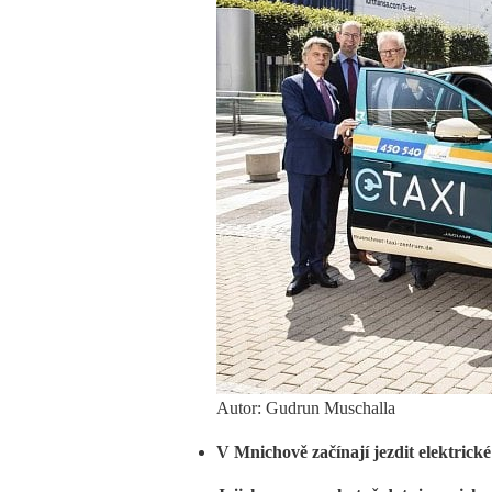
Autor: Gudrun Muschalla
V Mnichově začínají jezdit elektrick