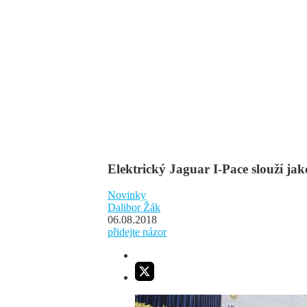
Elektrický Jaguar I-Pace slouží jak
Novinky
Dalibor Žák
06.08.2018
přidejte názor