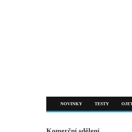
NOVINKY
TESTY
OJE
Komerční sdělení