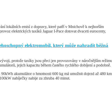
ní lokálních emisí z dopravy, které patří v Mnichově k nejhorším
ovoz elektrických taxíků Jaguar I-Pace dotovat dvaceti eurocenty,
šehoschopný elektromobil, který může nahradit běžná
 vývoji, protože taxíky jsou přeci jen provozovány v náročnějším režim
mulátorů, jejich kapacitu během častého rychlého dobíjení a podobně.
 90kWh akumulátor o hmotnosti 600 kg má umožnit dojezd až 480 km
é 100kW nabíječky nabije za zhruba 40 minut.