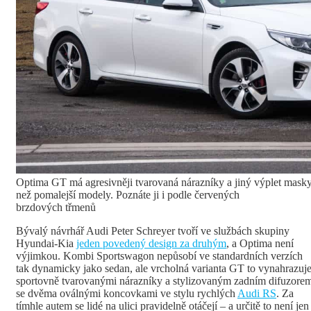
Optima GT má agresivněji tvarovaná nárazníky a jiný výplet mask
než pomalejší modely. Poznáte ji i podle červených
brzdových třmenů
Bývalý návrhář Audi Peter Schreyer tvoří ve službách skupiny
Hyundai-Kia
jeden povedený design za druhým
, a Optima není
výjimkou. Kombi Sportswagon nepůsobí ve standardních verzích
tak dynamicky jako sedan, ale vrcholná varianta GT to vynahrazuj
sportovně tvarovanými nárazníky a stylizovaným zadním difuzore
se dvěma oválnými koncovkami ve stylu rychlých
Audi RS
. Za
tímhle autem se lidé na ulici pravidelně otáčejí – a určitě to není jen