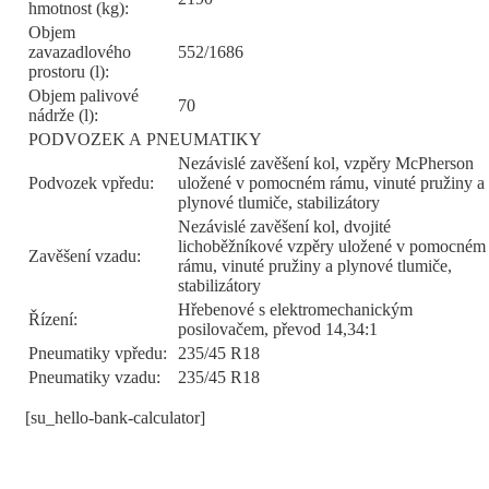
hmotnost (kg):
Objem
zavazadlového
552/1686
prostoru (l):
Objem palivové
70
nádrže (l):
PODVOZEK A PNEUMATIKY
Nezávislé zavěšení kol, vzpěry McPherson
Podvozek vpředu:
uložené v pomocném rámu, vinuté pružiny a
plynové tlumiče, stabilizátory
Nezávislé zavěšení kol, dvojité
lichoběžníkové vzpěry uložené v pomocném
Zavěšení vzadu:
rámu, vinuté pružiny a plynové tlumiče,
stabilizátory
Hřebenové s elektromechanickým
Řízení:
posilovačem, převod 14,34:1
Pneumatiky vpředu:
235/45 R18
Pneumatiky vzadu:
235/45 R18
[su_hello-bank-calculator]