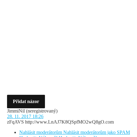
Přidat názor
JimmiNil
(neregistrovaný)
28. 11. 2017 18:26
zFqAVS http://www.LnAJ7K8QSpfMO2wQ8gO.com
Nahlásit moderátorům
Nahlásit moderátorům jako SPAM