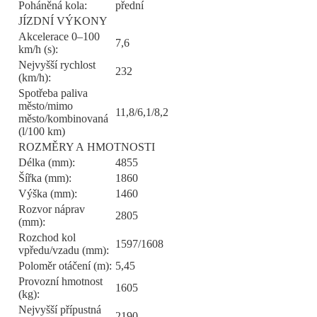
Poháněná kola:
přední
JÍZDNÍ VÝKONY
Akcelerace 0–100
7,6
km/h (s):
Nejvyšší rychlost
232
(km/h):
Spotřeba paliva
město/mimo
11,8/6,1/8,2
město/kombinovaná
(l/100 km)
ROZMĚRY A HMOTNOSTI
Délka (mm):
4855
Šířka (mm):
1860
Výška (mm):
1460
Rozvor náprav
2805
(mm):
Rozchod kol
1597/1608
vpředu/vzadu (mm):
Poloměr otáčení (m):
5,45
Provozní hmotnost
1605
(kg):
Nejvyšší přípustná
2190