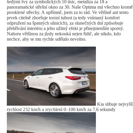
šedými švy za symbolických 10 tisíc, metalíza za 18 a
panoramatické střešní okno za 30. Naše Optima má všechno kromě
prosklené střechy. A upřímně, jsem za to rád. Ve většině aut tento
prvek citelně zhoršuje torzní tuhost (a tedy vnímaný komfort
odpružení na špatných silnicích), za slunečných dní způsobuje
přehřívání interiéru a jeho užitný efekt je přinejmenším sporný.
Nahoru většinou za jízdy nekouká nejen řidič, ale nikdo, kdo
nechce, aby se mu rychle udělalo nevolno.
Kia slibuje nejvyšš
rychlost 232 km/h a zrychlení 0–100 km/h za 7,6 sekundy