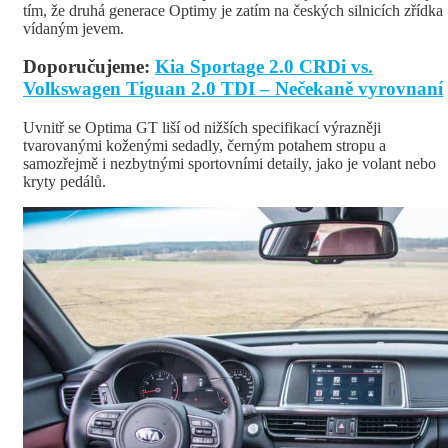
tím, že druhá generace Optimy je zatím na českých silnicích zřídka
vídaným jevem.
Doporučujeme:
Kia Sportage 2.0 CRDi vs.
Volkswagen Tiguan 2.0 TDI – Nečekaně vyrovnaní
Uvnitř se Optima GT liší od nižších specifikací výrazněji
tvarovanými koženými sedadly, černým potahem stropu a
samozřejmě i nezbytnými sportovními detaily, jako je volant nebo
kryty pedálů.