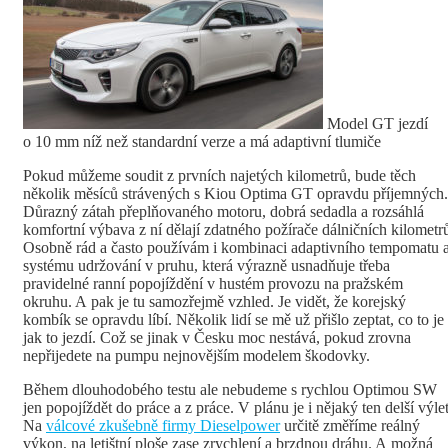
Model GT jezdí
o 10 mm níž než standardní verze a má adaptivní tlumiče
Pokud můžeme soudit z prvních najetých kilometrů, bude těch
několik měsíců strávených s Kiou Optima GT opravdu příjemných.
Důrazný zátah přeplňovaného motoru, dobrá sedadla a rozsáhlá
komfortní výbava z ní dělají zdatného požírače dálničních kilometr
Osobně rád a často používám i kombinaci adaptivního tempomatu 
systému udržování v pruhu, která výrazně usnadňuje třeba
pravidelné ranní popojíždění v hustém provozu na pražském
okruhu. A pak je tu samozřejmě vzhled. Je vidět, že korejský
kombík se opravdu líbí. Několik lidí se mě už přišlo zeptat, co to je
jak to jezdí. Což se jinak v Česku moc nestává, pokud zrovna
nepřijedete na pumpu nejnovějším modelem škodovky.
Během dlouhodobého testu ale nebudeme s rychlou Optimou SW
jen popojíždět do práce a z práce. V plánu je i nějaký ten delší výlet
Na
válcové zkušebně firmy Dieselpower
určitě změříme reálný
výkon, na letištní ploše zase zrychlení a brzdnou dráhu. A možná