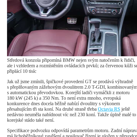
Středová konzola připomíná BMW nejen svým natočením k řidiči,
ale i vzhledem a rozmístěním ovládacích prvků; za červenou kůži s
připlácí 10 tisíc
Jak už jsme zmínili, špičkové provedení GT se prodává výhradně
s přeplňovaným zážehovým dvoulitrem 2.0 T-GDI, kombinovaný
s automatickou převodovkou. Korejští ladiči vymáčkli z motoru
180 kW (245 k) a 350 Nm. To není extra mnoho, evropská
konkurence dnes docela běžně nabízí dvoulitry s výkonem
přesahujícím tři sta koní. Na druhé straně třeba
Octavia RS
ještě
nedávno neuměla nabídnout víc než 230 koní. Takže úplně malé to
korejské stádo také není.
Specifikace podvozku odpovídá parametrům motoru. Zadní náprav
má lichoběžníkové zavěšení a posilovač řízení je uložen v převodc