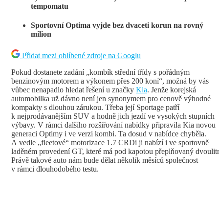
tempomatu
Sportovní Optima vyjde bez dvaceti korun na rovný
milion
Přidat mezi oblíbené zdroje na Googlu
Pokud dostanete zadání „kombík střední třídy s pořádným
benzinovým motorem a výkonem přes 200 koní“, možná by vás
vůbec nenapadlo hledat řešení u značky
Kia
. Jenže korejská
automobilka už dávno není jen synonymem pro cenově výhodné
kompakty s dlouhou zárukou. Třeba její Sportage patří
k nejprodávanějším SUV a hodně jich jezdí ve vysokých stupních
výbavy. V rámci dalšího rozšiřování nabídky připravila Kia novou
generaci Optimy i ve verzi kombi. Ta dosud v nabídce chyběla.
A vedle „fleetové“ motorizace 1.7 CRDi ji nabízí i ve sportovně
laděném provedení GT, které má pod kapotou přeplňovaný dvoulitr
Právě takové auto nám bude dělat několik měsíců společnost
v rámci dlouhodobého testu.