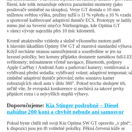
řízení, kde tolik nenarušuje odezvu parazitními momenty (jako
posilovače umístěné na sloupku). Verze GT dostala o 10 mm
sníženou světlou výšku, pružiny tužší o 11 % vpředu a 10 % vzadu
a sportovně kalibrované adaptivní tlumiče ECS. Prototypy se ladily
mimo jiné na Severní smyčce Nürburgringu, kde Optima GT
v rámci vývoje najezdila přes 10 tisíc kilometrů.
Kromě atraktivního vzhledu a slušně výkonného motoru patří
k hlavním lákadlům Optimy SW GT až marnivá standardní výbava
Když necháme stranou samozřejmosti a soustředíme se jen na
luxusní položky, bez koruny příplatku dostanete namátkou full-LE
světlomety; infotainment včetně navigace, Bluetooth, podpory
Apple CarPlay i Android Auto a parkovací kamery; ventilovaná a
vyhřívaná přední sedadla; vyhřívaný volant; adaptivní tempomat; u
zmíněné adaptivní tlumiče pérování; nebo soustavu kamer
zobrazujících okolí auta v úhlu 360°. Pokud trochu sledujete trh,
určitě víte, že evropská konkurence si nechává za takové prvky
připlácet extra i u nejvyšších stupňů výbavy.
Doporučujeme:
Kia Stinger podrobně – Diesel
nabídne 200 koní a chybět nebude ani samosvor
Pokud byste chtěli mít svoji Kiu Optima SW GT opravdu „v plné“,
k dispozici jsou jen tři volitelné položky. Pěkná červená kůže se