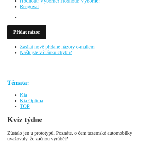
Hodnotit: Výborně!
Hodnotit: Výborně!
Reagovat
Přidat názor
Zasílat nově přidané názory e-mailem
Našli jste v článku chybu?
Témata:
Kia
Kia Optima
TOP
Kvíz týdne
Zůstalo jen u prototypů. Poznáte, o čem tuzemské automobilky
uvažovaly, že začnou vyrábět?