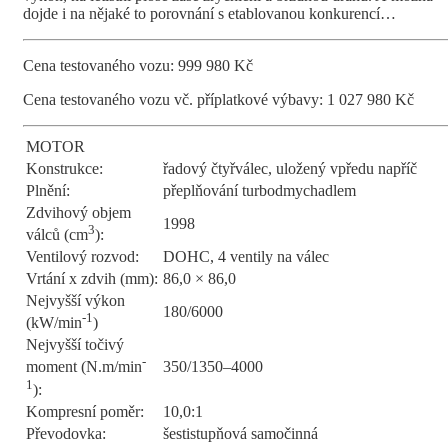
dojde i na nějaké to porovnání s etablovanou konkurencí…
Cena testovaného vozu: 999 980 Kč
Cena testovaného vozu vč. příplatkové výbavy: 1 027 980 Kč
MOTOR
Konstrukce:
řadový čtyřválec, uložený vpředu napříč
Plnění:
přeplňování turbodmychadlem
Zdvihový objem
1998
3
válců (cm
):
Ventilový rozvod:
DOHC, 4 ventily na válec
Vrtání x zdvih (mm):
86,0 × 86,0
Nejvyšší výkon
180/6000
-1
(kW/min
)
Nejvyšší točivý
-
350/1350–4000
moment (N.m/min
1
):
Kompresní poměr:
10,0:1
Převodovka:
šestistupňová samočinná