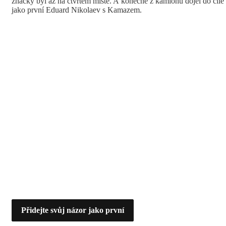
značky byl až na čtvrtém místě. A konečně z kamionů dojel do cíle
jako první Eduard Nikolaev s Kamazem.
Přidejte svůj názor jako první