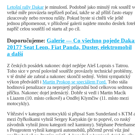
Letošní rally Dakar
je minulostí. Podobně jako minulý rok soutěž v
velké míře provázela nepřízeň počasí, takže se až příliš často etapy
zkracovaly nebo rovnou rušily. Pokud byste si chtěli vše ještě
jednou připomenout, v přiložené galerii najdete mnoho desítek fote
napříč celou soutěží od startu až po cíl.
Doporučujeme:
Galerie — Co všechno pojede Daka
2017? Seat Leon, Fiat Panda, Duster, elektromobil
a další
Z českých posádek nakonec dojel nejlépe Aleš Loprais s Tatrou.
Toho sice v první polovině soutěže provázely technické problémy,
v té druhé ale zabral a nakonec skončil sedmý. Velmi sympatický
výkon předváděl i
Martin Prokop se speciálem Ford.
Toho stála
hodinová penalizace za neprojetý průjezdní bod celkovou sedmou
příčku. Nakonec dojel jedenáctý. Dobře si vedl i Martin Macík
s Liazem (10. místo celkově) a Ondřej Klymčiw (11. místo mezi
motocykly).
Vítězství v kategorii motocyklů si připsal Sam Sunderland s KTM 
mezi čtyřkolkami vyhrál Sergey Karyakin (je to poprvé, co ruský
závodník vyhrál jinou kategorii než kamiony). Stéphane Peterhanse
s Peugeotem vyhrál kategorii automobilů, přičemž první vůz jiné