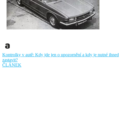
Kontrolky v autě: Kdy jde jen o upozornění a kdy je nutné ihned
zastavit?
ČLÁNEK