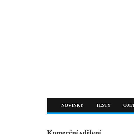
NOVINKY
TESTY
OJE
Komerční sdělení