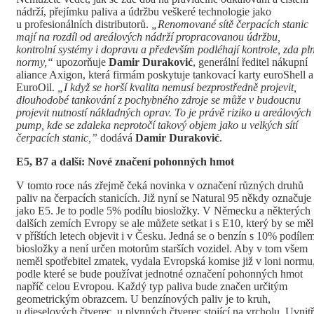
nádrží, přejímku paliva a údržbu veškeré technologie jako
u profesionálních distributorů.
„Renomované sítě čerpacích stanic
mají na rozdíl od areálových nádrží propracovanou údržbu,
kontrolní systémy i dopravu a především podléhají kontrole, zda pln
normy,“
upozorňuje
Damir Duraković
, generální ředitel nákupní
aliance Axigon, která firmám poskytuje tankovací karty euroShell a
EuroOil.
„I když se horší kvalita nemusí bezprostředně projevit,
dlouhodobé tankování z pochybného zdroje se může v budoucnu
projevit nutností nákladných oprav. To je právě riziko u areálových
pump, kde se zdaleka neprotočí takový objem jako u velkých sítí
čerpacích stanic,”
dodává
Damir Duraković
.
E5, B7 a další: Nové značení pohonných hmot
V tomto roce nás zřejmě čeká novinka v označení různých druhů
paliv na čerpacích stanicích. Již nyní se Natural 95 někdy označuje
jako E5. Je to podle 5% podílu biosložky. V Německu a některých
dalších zemích Evropy se ale můžete setkat i s E10, který by se měl
v příštích letech objevit i v Česku. Jedná se o benzín s 10% podíle
biosložky a není určen motorům starších vozidel. Aby v tom všem
neměl spotřebitel zmatek, vydala Evropská komise již v loni normu
podle které se bude používat jednotné označení pohonných hmot
napříč celou Evropou. Každý typ paliva bude značen určitým
geometrickým obrazcem. U benzínových paliv je to kruh,
u dieselových čtverec, u plynných čtverec stojící na vrcholu. Uvnitř