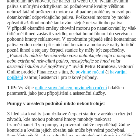
kontrolám nevyhověly, lze nalézt na webu ČOI. Natankováním
paliva s mírnými odchylkami od požadované kvality většinou
nehrozí fatální poškození motoru a případné problémy odezní po
dotankování odpovídajícího paliva. Poškození motoru by mohlo
způsobit až dlouhodobé tankování stejně nekvalitního paliva.
V případě okamžité změny chování motoru po natankování by vša
řidič měl ihned zastavit vozidlo, nechat ho odtáhnout do servisu a
pohonné hmoty reklamovat. V extrémním případě silné kontamina
paliva vodou nebo i při smíchání benzínu a motorové nafty to řidič
pozná ihned a stojany čerpací stanice by měly být zapečetěny.
„Pokud do nádrže benzínového vozu natankujete naftu a naopak
nebo extrémně nekvalitní palivo, neostýchejte se hned volat
asistenční službu své pojišťovny,“
uvádí
Petra Rumlová
, vedoucí
Online prodeje Finance.cz s tím, že
povinné ručení
či
havarijní
pojištění
zahrnují asistenci i pro takové případy.
TIP:
Využijte
online srovnání cen povinného ručení
i dalších
parametrů, jako jsou připojištění a asistenční služby.
Pumpy v areálech podniků nikdo nekontroluje!
Z hlediska kvality jsou rizikové čerpací stanice v areálech různých
závodů, kde mohou pohonné hmoty mnohdy tankovat
i zaměstnanci. Tyto pumpy a provozní nádrže nepodléhají žádné
kontrole a kvalita jejich obsahu tak může být velmi pochybná.
Nemůžete vědět, jak se zde dbá na pravidelné odkalování a čištění