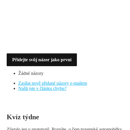
Přidejte svůj názor jako první
Žádné názory
Zasílat nově přidané názory e-mailem
Našli jste v článku chybu?
Kvíz týdne
Zůstalo jen u prototypů. Poznáte, o čem tuzemské automobilky