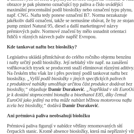
obrazce je pak písmeno označující typ paliva a číslo uvádějící
maximální procentuální podíl biosložky nebo označení typu plynu,
např. CNG. Nafta tedy ponese označení B7. Norma nezakazuje
jakékoliv další označení, takže se nemusíme obávat, že by ze stoja
pump zmizel Natural 95, diesel a další marketingové názvy
prémiových paliv. Normové značení by mělo usnadnit orientaci
řidičů v různých názvech paliv napříč Evropou.
Kde tankovat naftu bez biosložky?
Legislativa ukládá přimíchávat do celého ročního objemu benzínu
i nafty určitý podíl biosložky. Její neblahý vliv např. na zanášení
vstřikovacích trysek se producenti snaží eliminovat různými aditivy
Na českém trhu však lze i přes povinný podíl tankovat naftu bez
biosložky.
„Vyšší podíl biosložky v jiných specifických palivech
z produktové nabídky umožňuje určitou část produkce dodávat bez
biosložky,“
objasňuje
Damir Duraković
.
„Například v síti EuroOi
je k dostání stoprocentní bionafta a bioethanol E85, díky čemuž
EuroOil jako jediný na trhu může nabízet běžnou motorovou naftu
zcela bez biosložky,“
dodává
Damir Duraković
.
Ani prémiová paliva neobsahují bioložku
Prémiová paliva figurují v nabídce většiny renomovaných sítí
čerpacích stanic. Kromě absence biosložky, která má nepříznivý vli