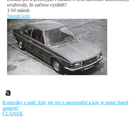
uvažovaly, že začnou vyrábět?
1/10 otázek
Spustit kvíz
Kontrolky v autě: Kdy jde jen o upozornění a kdy je nutné ihned
zastavit?
ČLÁNEK