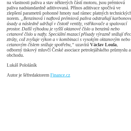
na vlastnosti paliva a stav některých částí motoru, jsou prémiová
paliva nadstandardně aditivovaná. Přínos aditivace spočívá ve
zlepšení parametrů pohonné hmoty nad rámec platných technickýc
norem.
„Benzinová i naftová prémiová paliva odstraňují karbonov
úsady a následně udržují v čistotě ventily, vstřikovače a spalovací
prostor. Další výhodou je vyšší oktanové číslo u benzinů nebo
cetanové číslo u nafty. Speciální mazací přísady výrazně snižují třec
ztráty, což zvyšuje výkon a v kombinaci s vysokým oktanovým nebo
cetanovým číslem snižuje spotřebu,“
uzavírá
Václav Loula
,
odborný tiskový mluvčí České asociace petrolejářského průmyslu a
obchodu.
Lukáš Pololáník
Autor je šéfredaktorem
Finance.cz