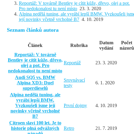
Reportáž: V továrně Bentley je cítit kůže, dřevo, olej a pot.
Pro nedokonalost tu není místo
23. 3. 2020
Alpina nedělá tuning, ale vyrábí lepší BMW. Vyzkoušeli jsm
její novinky včetně vrcholné B7
4. 10. 2019
Seznam článků autora
Datum
Počet
Článek
Rubrika
vydání
názorů
Reportáž: V továrně
Bentley je cítit kůže, dřevo,
Reportáž
23. 3. 2020
olej a pot. Pro
nedokonalost tu není místo
Audi SQ5 vs. BMW
Srovnávací
Alpina XD3: Duel
6. 1. 2020
testy
superdieselů
Alpina nedělá tuning, ale
vyrábí lepší BMW.
Vyzkoušeli jsme její
První dojmy
4. 10. 2019
novinky včetně vrcholné
B7
Citroen slaví 100 let. Je to
historie plná odvážných
Retro
21. 7. 2019
nápadů