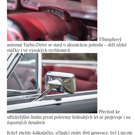
Třístupňový
automat Turbo-Drive se stará o akustickou pohodu – drží nízké
otáčky i ve vysokých rychlostech
Přechod ke
střízlivějším liniím první poloviny šedesátých let se projevuje i na
úsporných detailech
Když ztichly kalkulačky, sčítající ztráty třetí generace, byl Lincoln