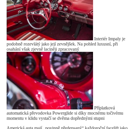
Interiér Impaly je
podobně rozevlátý jako její zevnějšek. Na pohled luxusní, při
osahání však zjevně laciněji zpracovaný
Příplatková
automatická převodovka Powerglide si díky mocnému točivému
momentu v klidu vystačí se dvěma dopřednými stupni
Americká auta mají „povinně předepsaný“ každoroční facelift jako