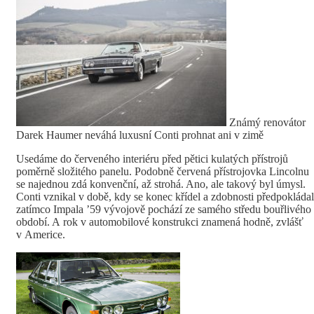
Známý renovátor
Darek Haumer neváhá luxusní Conti prohnat ani v zimě
Usedáme do červeného interiéru před pětici kulatých přístrojů
poměrně složitého panelu. Podobně červená přístrojovka Lincolnu
se najednou zdá konvenční, až strohá. Ano, ale takový byl úmysl.
Conti vznikal v době, kdy se konec křídel a zdobnosti předpokládal
zatímco Impala ’59 vývojově pochází ze samého středu bouřlivého
období. A rok v automobilové konstrukci znamená hodně, zvlášť
v Americe.