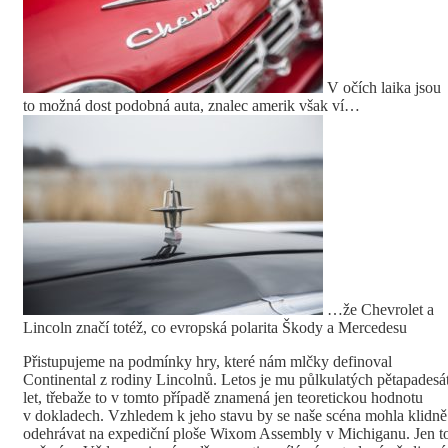
V očích laika jsou
to možná dost podobná auta, znalec amerik však ví…
…že Chevrolet a
Lincoln značí totéž, co evropská polarita Škody a Mercedesu
Přistupujeme na podmínky hry, které nám mlčky definoval
Continental z rodiny Lincolnů. Letos je mu půlkulatých pětapadesá
let, třebaže to v tomto případě znamená jen teoretickou hodnotu
v dokladech. Vzhledem k jeho stavu by se naše scéna mohla klidně
odehrávat na expediční ploše Wixom Assembly v Michiganu. Jen t