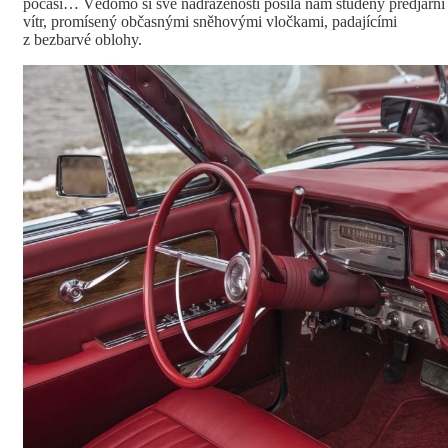
počasí… Vědomo si své nadřazenosti posílá nám studený předjarní
vítr, promísený občasnými sněhovými vločkami, padajícími
z bezbarvé oblohy.