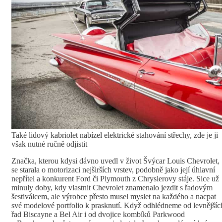
Také lidový kabriolet nabízel elektrické stahování střechy, zde je ji
však nutné ručně odjistit
Značka, kterou kdysi dávno uvedl v život Švýcar Louis Chevrolet,
se starala o motorizaci nejširších vrstev, podobně jako její úhlavní
nepřítel a konkurent Ford či Plymouth z Chryslerovy stáje. Sice už
minuly doby, kdy vlastnit Chevrolet znamenalo jezdit s řadovým
šestiválcem, ale výrobce přesto musel myslet na každého a nacpat
své modelové portfolio k prasknutí. Když odhlédneme od levnějšíc
řad Biscayne a Bel Air i od dvojice kombíků Parkwood