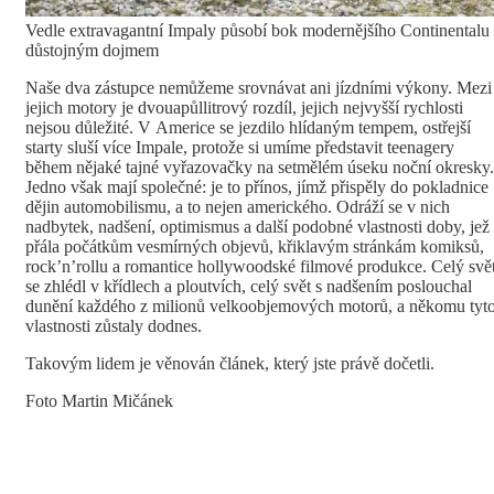
Vedle extravagantní Impaly působí bok modernějšího Continentalu
důstojným dojmem
Naše dva zástupce nemůžeme srovnávat ani jízdními výkony. Mezi
jejich motory je dvouapůllitrový rozdíl, jejich nejvyšší rychlosti
nejsou důležité. V Americe se jezdilo hlídaným tempem, ostřejší
starty sluší více Impale, protože si umíme představit teenagery
během nějaké tajné vyřazovačky na setmělém úseku noční okresky.
Jedno však mají společné: je to přínos, jímž přispěly do pokladnice
dějin automobilismu, a to nejen amerického. Odráží se v nich
nadbytek, nadšení, optimismus a další podobné vlastnosti doby, jež
přála počátkům vesmírných objevů, křiklavým stránkám komiksů,
rock’n’rollu a romantice hollywoodské filmové produkce. Celý svě
se zhlédl v křídlech a ploutvích, celý svět s nadšením poslouchal
dunění každého z milionů velkoobjemových motorů, a někomu tyt
vlastnosti zůstaly dodnes.
Takovým lidem je věnován článek, který jste právě dočetli.
Foto Martin Mičánek