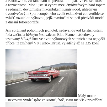
a Brookwood, zůstane nám na piedestalu Impala v celé své kráse
a rozmanitosti. Mohli jste si vybrat mezi čtyřdveřovým hard topem
a sedanem, devítimístným kombíkem Kingswood, úhledným
dvoudveřovým Sport coupé nebo zvolit exkluzivní convertible se
zvlášť rozsáhlou výbavou, jejíž maximální stupeň předvádí model
z dnešní fotoreportáže.
Ani sortiment pohonných jednotek nedával důvod ke stížnostem:
řada začínala běžným šestiválcem Blue Flame, následovaly
testovaný V8 4,6 litru ve dvou výkonových stupních a na nejvyšší
příčce již zmíněný V8 Turbo-Thrust, vyladěný až na 335 koní.
Malý motor
Chevroletu vybízí spíše ke klidné jízdě, zvuk má však prvotřídní