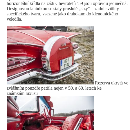
horizontální křídla na zádi Chevroletů ’59 jsou opravdu jedinečná.
Designovou lahůdkou se staly proslulé „slzy“ – zadní svítilny
specifického tvaru, vsazené jako drahokam do klenotnického
veledíla.
Rezerva ukrytá ve
zvláštním pouzdře patřila nejen v 50. a 60. letech ke
známkám luxusu