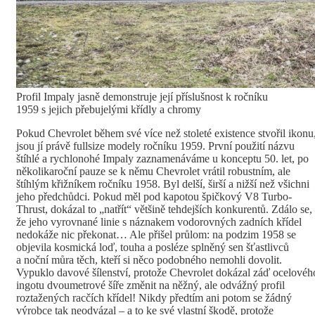
Profil Impaly jasně demonstruje její příslušnost k ročníku
1959 s jejich přebujelými křídly a chromy
Pokud Chevrolet během své více než stoleté existence stvořil ikonu
jsou jí právě fullsize modely ročníku 1959. První použití názvu
štíhlé a rychlonohé Impaly zaznamenáváme u konceptu 50. let, po
několikaroční pauze se k němu Chevrolet vrátil robustním, ale
štíhlým křižníkem ročníku 1958. Byl delší, širší a nižší než všichni
jeho předchůdci. Pokud měl pod kapotou špičkový V8 Turbo-
Thrust, dokázal to „natřít“ většině tehdejších konkurentů. Zdálo se,
že jeho vyrovnané linie s náznakem vodorovných zadních křídel
nedokáže nic překonat… Ale přišel průlom: na podzim 1958 se
objevila kosmická loď, touha a posléze splněný sen šťastlivců
a noční můra těch, kteří si něco podobného nemohli dovolit.
Vypuklo davové šílenství, protože Chevrolet dokázal záď ocelovéh
ingotu dvoumetrové šíře změnit na něžný, ale odvážný profil
roztažených racčích křídel! Nikdy předtím ani potom se žádný
výrobce tak neodvázal – a to ke své vlastní škodě, protože