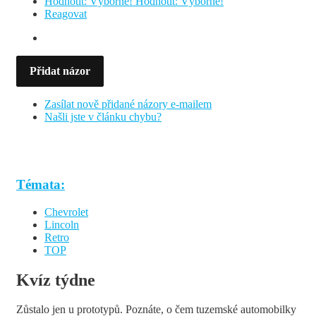
Hodnotit: Výborně!
Hodnotit: Výborně!
Reagovat
Přidat názor
Zasílat nově přidané názory e-mailem
Našli jste v článku chybu?
Témata:
Chevrolet
Lincoln
Retro
TOP
Kvíz týdne
Zůstalo jen u prototypů. Poznáte, o čem tuzemské automobilky