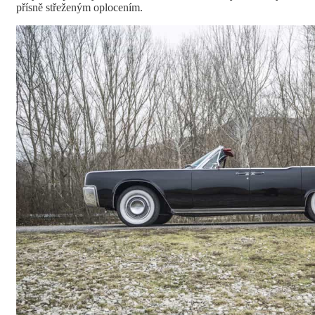
přísně střeženým oplocením.