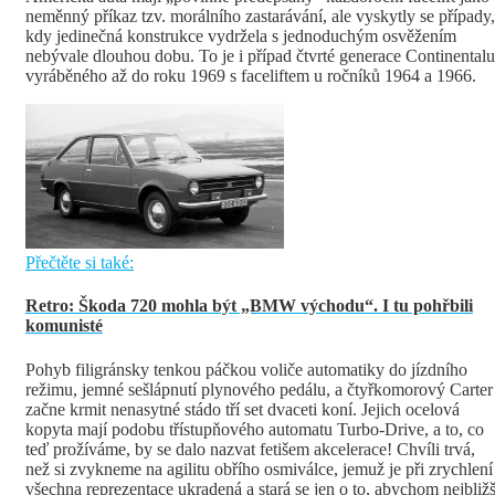
neměnný příkaz tzv. morálního zastarávání, ale vyskytly se případy,
kdy jedinečná konstrukce vydržela s jednoduchým osvěžením
nebývale dlouhou dobu. To je i případ čtvrté generace Continentalu
vyráběného až do roku 1969 s faceliftem u ročníků 1964 a 1966.
Přečtěte si také:
Retro: Škoda 720 mohla být „BMW východu“. I tu pohřbili
komunisté
Pohyb filigránsky tenkou páčkou voliče automatiky do jízdního
režimu, jemné sešlápnutí plynového pedálu, a čtyřkomorový Carter
začne krmit nenasytné stádo tří set dvaceti koní. Jejich ocelová
kopyta mají podobu třístupňového automatu Turbo-Drive, a to, co
teď prožíváme, by se dalo nazvat fetišem akcelerace! Chvíli trvá,
než si zvykneme na agilitu obřího osmiválce, jemuž je při zrychlení
všechna reprezentace ukradená a stará se jen o to, abychom nejbližš