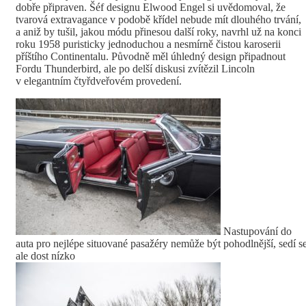
dobře připraven. Šéf designu Elwood Engel si uvědomoval, že
tvarová extravagance v podobě křídel nebude mít dlouhého trvání,
a aniž by tušil, jakou módu přinesou další roky, navrhl už na konci
roku 1958 puristicky jednoduchou a nesmírně čistou karoserii
příštího Continentalu. Původně měl úhledný design připadnout
Fordu Thunderbird, ale po delší diskusi zvítězil Lincoln
v elegantním čtyřdveřovém provedení.
Nastupování do
auta pro nejlépe situované pasažéry nemůže být pohodlnější, sedí s
ale dost nízko