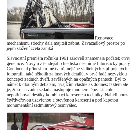
Renovace
mechanismu střechy dala majiteli zabrat. Zavazadlový prostor po
jejím složení zcela zaniká
Slavnostní premiéra ročníku 1961 zároveň znamenala počátek čtvrt
generace. Nový a z tehdejšího hlediska nesmírně futuristicky pojatý
Continental přinesl kromě tvarů, nejlépe viditelných z připojených
fotografií, také několik zajímavých detailů, v prvé řadě nezvyklou
koncepci zadních dveří, zavěšených na opačných pantech. Byl to
námět k dlouhým debatám, trvajícím vlastně až dodnes; faktem ale
je, že se na zadní sedadla nastupuje mnohem lépe. Lincoln
nepotřeboval desítky kombinací karoserie a techniky. Nabídl pouze
čtyřdveřovou uzavřenou a otevřenou karoserii a pod kapotou
monumentální sedmilitrový osmiválec.