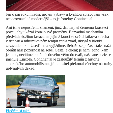
Jen o pár roků mladší, úrovní výbavy a kvalitou zpracování však
neporovnatelně modernější – to je fortelný Continental
Ani jsme nepostřehli znamení, jímž dal majitel černému krasavci
povel, aby ukázal kouzlo své proměny. Bezvadná mechanika
předvádí složitou kreaci, na jejímž konci se světlá látková střecha
v tichosti a mírumilovném tempu zcela ztratí, ukrytá v hloubi
zavazadelníku. Usedáme a vyjíždíme, třebaže se počasí stále snaží
obrátit naši pozornost na sebe. Cesta je cílem; je nám jedno, kam
jedeme, necítíme bodání ledového větru do tváří, naše anestezie se
jmenuje Lincoln. Continental je zasloužilý termín z historie
amerického automobilismu, jeho nositel překonal všechny nástrahy
uplynulých dekád.
Přečtěte si také: