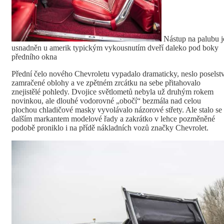
Nástup na palubu j
usnadněn u amerik typickým vykousnutím dveří daleko pod boky
předního okna
Přední čelo nového Chevroletu vypadalo dramaticky, neslo poselstv
zamračené oblohy a ve zpětném zrcátku na sebe přitahovalo
znejistělé pohledy. Dvojice světlometů nebyla už druhým rokem
novinkou, ale dlouhé vodorovné „obočí“ bezmála nad celou
plochou chladičové masky vyvolávalo názorové střety. Ale stalo se
dalším markantem modelové řady a zakrátko v lehce pozměněné
podobě proniklo i na přídě nákladních vozů značky Chevrolet.