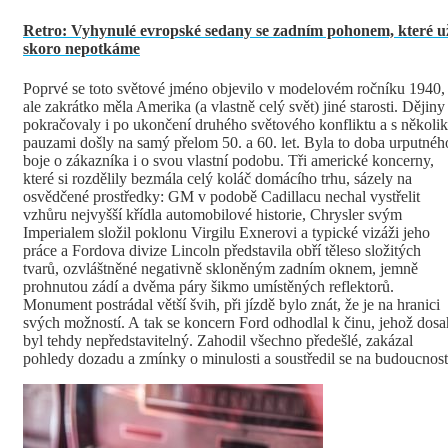
Retro: Vyhynulé evropské sedany se zadním pohonem, které u
skoro nepotkáme
Poprvé se toto světové jméno objevilo v modelovém ročníku 1940,
ale zakrátko měla Amerika (a vlastně celý svět) jiné starosti. Dějiny
pokračovaly i po ukončení druhého světového konfliktu a s několi
pauzami došly na samý přelom 50. a 60. let. Byla to doba urputnéh
boje o zákazníka i o svou vlastní podobu. Tři americké koncerny,
které si rozdělily bezmála celý koláč domácího trhu, sázely na
osvědčené prostředky: GM v podobě Cadillacu nechal vystřelit
vzhůru nejvyšší křídla automobilové historie, Chrysler svým
Imperialem složil poklonu Virgilu Exnerovi a typické vizáži jeho
práce a Fordova divize Lincoln představila obří těleso složitých
tvarů, ozvláštněné negativně skloněným zadním oknem, jemně
prohnutou zádí a dvěma páry šikmo umístěných reflektorů.
Monument postrádal větší švih, při jízdě bylo znát, že je na hranici
svých možností. A tak se koncern Ford odhodlal k činu, jehož dosa
byl tehdy nepředstavitelný. Zahodil všechno předešlé, zakázal
pohledy dozadu a zmínky o minulosti a soustředil se na budoucnost