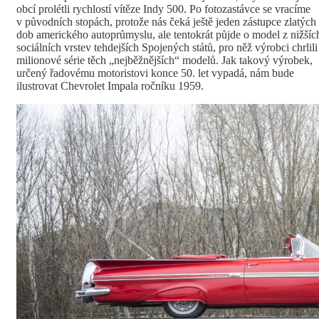
obcí prolétli rychlostí vítěze Indy 500. Po fotozastávce se vracíme
v původních stopách, protože nás čeká ještě jeden zástupce zlatých
dob amerického autoprůmyslu, ale tentokrát půjde o model z nižšíc
sociálních vrstev tehdejších Spojených států, pro něž výrobci chrlili
milionové série těch „nejběžnějších“ modelů. Jak takový výrobek,
určený řadovému motoristovi konce 50. let vypadá, nám bude
ilustrovat Chevrolet Impala ročníku 1959.