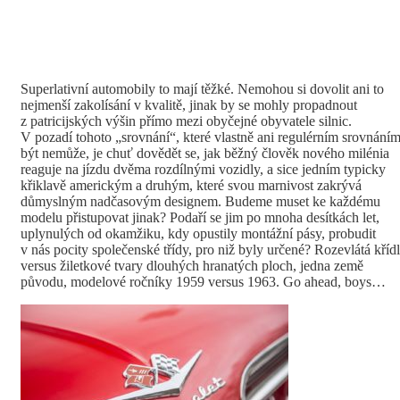
Superlativní automobily to mají těžké. Nemohou si dovolit ani to
nejmenší zakolísání v kvalitě, jinak by se mohly propadnout
z patricijských výšin přímo mezi obyčejné obyvatele silnic.
V pozadí tohoto „srovnání“, které vlastně ani regulérním srovnání
být nemůže, je chuť dovědět se, jak běžný člověk nového milénia
reaguje na jízdu dvěma rozdílnými vozidly, a sice jedním typicky
křiklavě americkým a druhým, které svou marnivost zakrývá
důmyslným nadčasovým designem. Budeme muset ke každému
modelu přistupovat jinak? Podaří se jim po mnoha desítkách let,
uplynulých od okamžiku, kdy opustily montážní pásy, probudit
v nás pocity společenské třídy, pro niž byly určené? Rozevlátá kříd
versus žiletkové tvary dlouhých hranatých ploch, jedna země
původu, modelové ročníky 1959 versus 1963. Go ahead, boys…