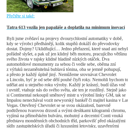
Přečtěte si také:
Tatra 613 vozila jen papaláše a doplatila na minimum inovací
Byli jsme zvědaví na projevy dvourychlostní automatiky v době,
kdy se výrobci předhánějí, kolik stupňů dokáží do převodovky
dostat. Dojmy? Uklidňující… Jedno přeřazení, které snad ani neby
pořádně slyšet, a pak už jen klidný běh motoru, pracujícího většinu
svého života v rajsky klidné hladině nízkých otáček. Dva
automobilové monumenty za sebou či vedle sebe, oběma zní
z výfuků nezaměnitelná bublavá tónina, oba se jemně pohupují,
a přesto je každý úplně jiný. Nemůžeme srovnávat Chevrolet
a Lincoln, byť je od sebe dělí pouhé čtyři roky. Nemohli bychom t
udělat ani u stejného roku výroby. Každý je krásný, budí úžas vně
i uvnitř, vtahuje nás do svého světa, ale ten je rozdílný. Stejně jako
si Continental nekoupil směnový mistr u výrobní linky GM, tak se
Impalou nenechával vozit newyorský bankéř či majitel kasina v La
Vegas. Otevřený Chevrolet se se svou okázalostí, barevně
podtrženou tvarovou drzostí a svými desítkami kilogramů chromu,
vyjímá na přímořském bulváru, mohutný a decentní Conti vnuká
představu mondénních obchodních tříd, parkovišť před okázalými
sídly zastupitelských úřadů či luxusními letovisky, uzavřenými