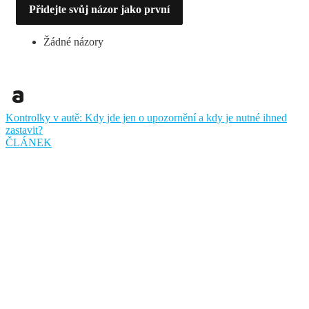
Přidejte svůj názor jako první
Žádné názory
Kontrolky v autě: Kdy jde jen o upozornění a kdy je nutné ihned
zastavit?
ČLÁNEK