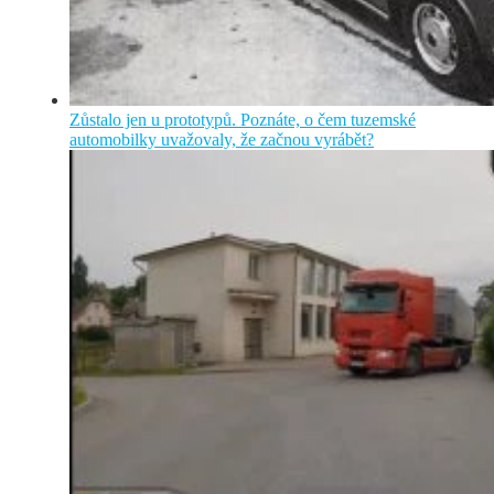
Zůstalo jen u prototypů. Poznáte, o čem tuzemské
automobilky uvažovaly, že začnou vyrábět?