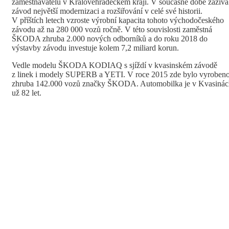
zaměstnavatelů v Královéhradeckém kraji. V současné době zažívá
závod největší modernizaci a rozšiřování v celé své historii.
V příštích letech vzroste výrobní kapacita tohoto východočeského
závodu až na 280 000 vozů ročně. V této souvislosti zaměstná
ŠKODA zhruba 2.000 nových odborníků a do roku 2018 do
výstavby závodu investuje kolem 7,2 miliard korun.
Vedle modelu ŠKODA KODIAQ s sjíždí v kvasinském závodě
z linek i modely SUPERB a YETI. V roce 2015 zde bylo vyroben
zhruba 142.000 vozů značky ŠKODA. Automobilka je v Kvasinác
už 82 let.