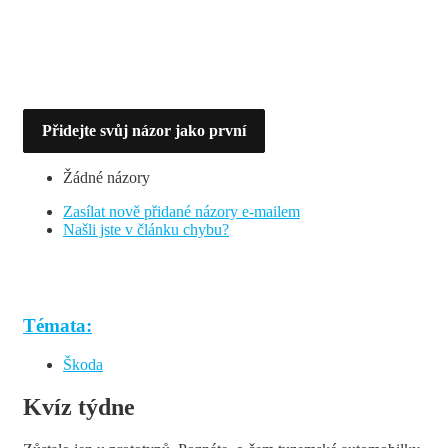
Přidejte svůj názor jako první
Žádné názory
Zasílat nově přidané názory e-mailem
Našli jste v článku chybu?
Témata:
Škoda
Kvíz týdne