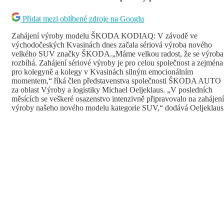
Přidat mezi oblíbené zdroje na Googlu
Zahájení výroby modelu ŠKODA KODIAQ: V závodě ve
východočeských Kvasinách dnes začala sériová výroba nového
velkého SUV značky ŠKODA.„Máme velkou radost, že se výroba
rozbíhá. Zahájení sériové výroby je pro celou společnost a zejména
pro kolegyně a kolegy v Kvasinách silným emocionálním
momentem,“ říká člen představenstva společnosti ŠKODA AUTO
za oblast Výroby a logistiky Michael Oeljeklaus. „V posledních
měsících se veškeré osazenstvo intenzivně připravovalo na zahájení
výroby našeho nového modelu kategorie SUV,“ dodává Oeljeklaus