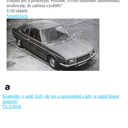
Zůstalo jen u prototypů. Poznáte, o čem tuzemské automobilky
uvažovaly, že začnou vyrábět?
1/10 otázek
Spustit kvíz
Kontrolky v autě: Kdy jde jen o upozornění a kdy je nutné ihned
zastavit?
ČLÁNEK