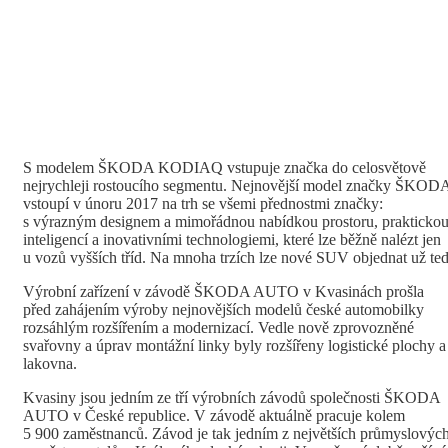
S modelem ŠKODA KODIAQ vstupuje značka do celosvětově
nejrychleji rostoucího segmentu. Nejnovější model značky ŠKOD
vstoupí v únoru 2017 na trh se všemi přednostmi značky:
s výrazným designem a mimořádnou nabídkou prostoru, prakticko
inteligencí a inovativními technologiemi, které lze běžně nalézt jen
u vozů vyšších tříd. Na mnoha trzích lze nové SUV objednat už te
Výrobní zařízení v závodě ŠKODA AUTO v Kvasinách prošla
před zahájením výroby nejnovějších modelů české automobilky
rozsáhlým rozšířením a modernizací. Vedle nově zprovozněné
svařovny a úprav montážní linky byly rozšířeny logistické plochy a
lakovna.
Kvasiny jsou jedním ze tří výrobních závodů společnosti ŠKODA
AUTO v České republice. V závodě aktuálně pracuje kolem
5 900 zaměstnanců. Závod je tak jedním z největších průmyslovýc