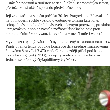
u státních podniků a družstev se datují ještě v sedmdesátých letech,
přestože konstrukčně spadá do předválečné doby.
Její zrod začal na samém počátku 30. let. Pragovka potřebovala dát
na trh moderní rychlé vozidlo dvoutunové tonážní kategorie,
schopné nést mnoho druhů nástaveb, s levným provozem, proslulo
„pragováckou“ spolehlivostí a možností úspěšného boje proti
konkurenčním škodovkám, tatrovkám a v menší míře i walterům.
Vývoj RN (Rychlý Nákladní) byl dokončený na sklonku roku 193
Praga v rámci tehdy obvyklé koncepce dala přednost zážehovému
řadovému šestiválci 3 470 cm3. O rok později přišel pod kapotu
i vznětový agregát (RND), vyvíjený souběžně se zážehovým.
Jednalo se o řadový čtyřapůllitrový čtyřválec.