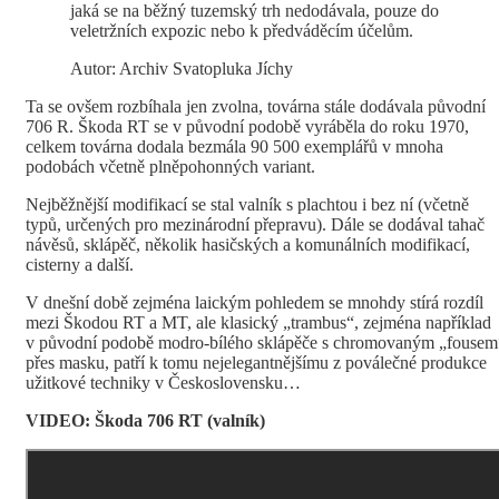
jaká se na běžný tuzemský trh nedodávala, pouze do
veletržních expozic nebo k předváděcím účelům.
Autor: Archiv Svatopluka Jíchy
Ta se ovšem rozbíhala jen zvolna, továrna stále dodávala původní
706 R. Škoda RT se v původní podobě vyráběla do roku 1970,
celkem továrna dodala bezmála 90 500 exemplářů v mnoha
podobách včetně plněpohonných variant.
Nejběžnější modifikací se stal valník s plachtou i bez ní (včetně
typů, určených pro mezinárodní přepravu). Dále se dodával tahač
návěsů, sklápěč, několik hasičských a komunálních modifikací,
cisterny a další.
V dnešní době zejména laickým pohledem se mnohdy stírá rozdíl
mezi Škodou RT a MT, ale klasický „trambus“, zejména například
v původní podobě modro-bílého sklápěče s chromovaným „fousem
přes masku, patří k tomu nejelegantnějšímu z poválečné produkce
užitkové techniky v Československu…
VIDEO: Škoda 706 RT (valník)