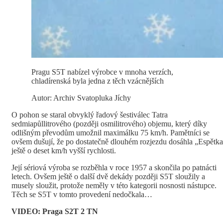
Pragu S5T nabízel výrobce v mnoha verzích,
chladírenská byla jedna z těch vzácnějších
Autor: Archiv Svatopluka Jíchy
O pohon se staral obvyklý řadový šestiválec Tatra
sedmiapůllitrového (později osmilitrového) objemu, který díky
odlišným převodům umožnil maximálku 75 km/h. Pamětníci se
ovšem dušují, že po dostatečně dlouhém rozjezdu dosáhla „Espětk
ještě o deset km/h vyšší rychlosti.
Její sériová výroba se rozběhla v roce 1957 a skončila po patnácti
letech. Ovšem ještě o další dvě dekády později S5T sloužily a
musely sloužit, protože neměly v této kategorii nosnosti nástupce.
Těch se S5T v tomto provedení nedočkala…
VIDEO: Praga S2T 2 TN