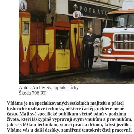
Autor: Archiv Svatopluka Jíchy
Škoda 706 RT
Vídáme je na specializovaných setkáních majitelů a přátel
historické užitkové techniky, některé častěji, některé méně
často. Mají své specifické publikum včetně pánů v podzimu
života, kteří láskyplně vypravují svým vnukům a pravnukům,
jak se s těžkou technikou, vonící prací a dřinou, kdysi jezdilo.
Vítáme vás u další desítky, zaměřené tentokrát čistě pracovně.