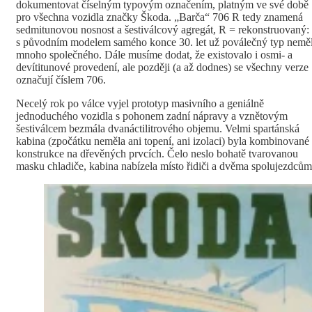
dokumentovat číselným typovým označením, platným ve své době
pro všechna vozidla značky Škoda. „Barča“ 706 R tedy znamená
sedmitunovou nosnost a šestiválcový agregát, R = rekonstruovaný:
s původním modelem samého konce 30. let už poválečný typ nemě
mnoho společného. Dále musíme dodat, že existovalo i osmi- a
devítitunové provedení, ale později (a až dodnes) se všechny verze
označují číslem 706.
Necelý rok po válce vyjel prototyp masivního a geniálně
jednoduchého vozidla s pohonem zadní nápravy a vznětovým
šestiválcem bezmála dvanáctilitrového objemu. Velmi spartánská
kabina (zpočátku neměla ani topení, ani izolaci) byla kombinované
konstrukce na dřevěných prvcích. Čelo neslo bohatě tvarovanou
masku chladiče, kabina nabízela místo řidiči a dvěma spolujezdcům