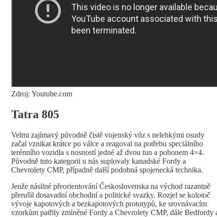
Zdroj: Youtube.com
Tatra 805
Velmi zajímavý původně čistě vojenský vůz s nelehkými osudy
začal vznikat krátce po válce a reagoval na potřebu speciálního
terénního vozidla s nosností jedné až dvou tun a pohonem 4×4.
Původně tuto kategorii u nás suplovaly kanadské Fordy a
Chevrolety CMP, případně další podobná spojenecká technika.
Jenže násilné přeorientování Československa na východ razantně
přerušil dosavadní obchodní a politické svazky. Rozjel se kolotoč
vývoje kapotových a bezkapotových prototypů, ke srovnávacím
vzorkům patřily zmíněné Fordy a Chevrolety CMP, dále Bedfordy 