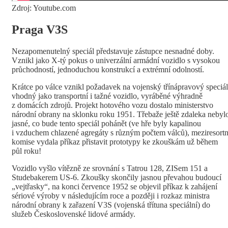
Zdroj: Youtube.com
Praga V3S
Nezapomenutelný speciál představuje zástupce nesnadné doby.
Vznikl jako X-tý pokus o univerzální armádní vozidlo s vysokou
průchodností, jednoduchou konstrukcí a extrémní odolností.
Krátce po válce vznikl požadavek na vojenský třínápravový speciál
vhodný jako transportní i tažné vozidlo, vyráběné výhradně
z domácích zdrojů. Projekt hotového vozu dostalo ministerstvo
národní obrany na sklonku roku 1951. Třebaže ještě zdaleka nebyl
jasné, co bude tento speciál pohánět (ve hře byly kapalinou
i vzduchem chlazené agregáty s různým počtem válců), meziresortn
komise vydala příkaz přistavit prototypy ke zkouškám už během
půl roku!
Vozidlo vyšlo vítězně ze srovnání s Tatrou 128, ZISem 151 a
Studebakerem US-6. Zkoušky skončily jasnou převahou budoucí
„vejtřasky“, na konci července 1952 se objevil příkaz k zahájení
sériové výroby v následujícím roce a později i rozkaz ministra
národní obrany k zařazení V3S (vojenská třítuna speciální) do
služeb Československé lidové armády.