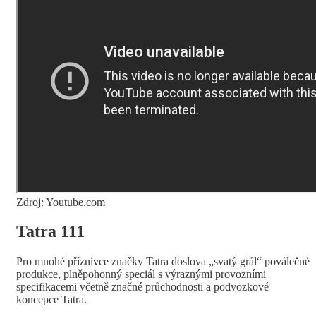
Zdroj: Youtube.com
Tatra 111
Pro mnohé příznivce značky Tatra doslova „svatý grál“ poválečné
produkce, plněpohonný speciál s výraznými provozními
specifikacemi včetně značné průchodnosti a podvozkové
koncepce Tatra.