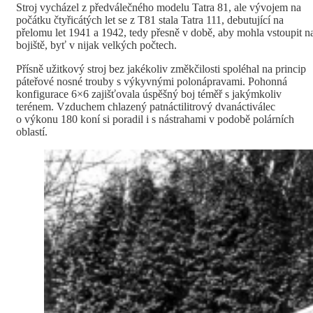
Stroj vycházel z předválečného modelu Tatra 81, ale vývojem na
počátku čtyřicátých let se z T81 stala Tatra 111, debutující na
přelomu let 1941 a 1942, tedy přesně v době, aby mohla vstoupit n
bojiště, byť v nijak velkých počtech.
Přísně užitkový stroj bez jakékoliv změkčilosti spoléhal na princip
páteřové nosné trouby s výkyvnými polonápravami. Pohonná
konfigurace 6×6 zajišťovala úspěšný boj téměř s jakýmkoliv
terénem. Vzduchem chlazený patnáctilitrový dvanáctiválec
o výkonu 180 koní si poradil i s nástrahami v podobě polárních
oblastí.