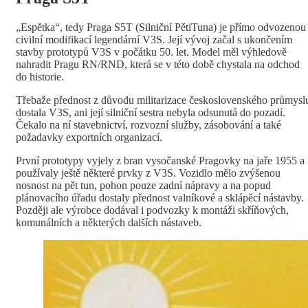
„Espětka“, tedy Praga S5T (Silniční PětiTuna) je přímo odvozenou
civilní modifikací legendární V3S. Její vývoj začal s ukončením
stavby prototypů V3S v počátku 50. let. Model měl výhledově
nahradit Pragu RN/RND, která se v této době chystala na odchod
do historie.
Třebaže přednost z důvodu militarizace československého průmysl
dostala V3S, ani její silniční sestra nebyla odsunutá do pozadí.
Čekalo na ní stavebnictví, rozvozní služby, zásobování a také
požadavky exportních organizací.
První prototypy vyjely z bran vysočanské Pragovky na jaře 1955 a
používaly ještě některé prvky z V3S. Vozidlo mělo zvýšenou
nosnost na pět tun, pohon pouze zadní nápravy a na popud
plánovacího úřadu dostaly přednost valníkové a sklápěcí nástavby.
Později ale výrobce dodával i podvozky k montáži skříňových,
komunálních a některých dalších nástaveb.