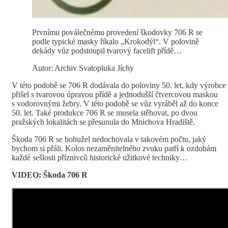
Prvnímu poválečnému provedení škodovky 706 R se
podle typické masky říkalo „Krokodýl“. V polovině
dekády vůz podstoupil tvarový facelift přídě…
Autor: Archiv Svatopluka Jíchy
V této podobě se 706 R dodávala do poloviny 50. let, kdy výrobce
přišel s tvarovou úpravou přídě a jednodušší čtvercovou maskou
s vodorovnými žebry. V této podobě se vůz vyráběl až do konce
50. let. Také produkce 706 R se musela stěhovat, po dvou
pražských lokalitách se přesunula do Mnichova Hradiště.
Škoda 706 R se bohužel nedochovala v takovém počtu, jaký
bychom si přáli. Kolos nezaměnitelného zvuku patří k ozdobám
každé sešlosti příznivců historické užitkové techniky…
VIDEO: Škoda 706 R