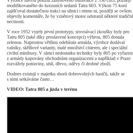
Výrobce navrhl použití zážehového osmiválce 2 550 cm3, později
modifikovaného do luxusních sedanů Tatra 603. Výkon 75 koní
zajišťoval dostatečnou trakci na silnici i mimo ni, později se ovšem
objevily komentáře, že by vznětový motor odstranil některé tradiční
nectnosti.
V roce 1952 vyjely první prototypy, srovnávací zkoušky byly pro
Tatru 805 (také díky proslavené koncepci) výhrou, 805 dostala
zelenou. Naprostou většinu odebírala armáda, výrobce dodával
valníky, skříňové varianty, malé množství cisteren, ale i speciální
civilní minibusy. V rámci nedostatku techniky byly 805 po vyřazen
z armády kupovány obchodními organizacemi a například v Praze
rozvážely potraviny, uhlí, dřevo, oděvy či drobné zboží.
Dodnes existují v majetku sborů dobrovolných hasičů, takže se
s nimi setkáváme často…
VIDEO: Tatra 805 a jízda v terénu