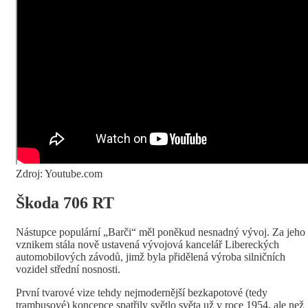
Zdroj: Youtube.com
Škoda 706 RT
Nástupce populární „Barči“ měl poněkud nesnadný vývoj. Za jeho
vznikem stála nově ustavená vývojová kancelář Libereckých
automobilových závodů, jimž byla přidělená výroba silničních
vozidel střední nosnosti.
První tvarové vize tehdy nejmodernější bezkapotové (tedy
trambusové) koncepce spatřily světlo světa už v roce 1954, ale než