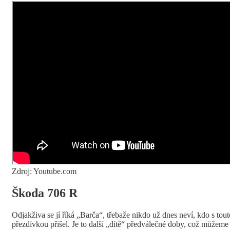
Zdroj: Youtube.com
Škoda 706 R
Odjakživa se jí říká „Barča“, třebaže nikdo už dnes neví, kdo s tout
přezdívkou přišel. Je to další „dítě“ předválečné doby, což můžeme