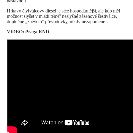
nástavbou.
Hrkavý čtyřválcový diesel je sice hospodárnější, ale kdo měl
možnost slyšet v mládí téměř neslyšné zážehové šestiválce,
doplněné „zpěvem“ převodovky, nikdy nezapomene…
VIDEO: Praga RND