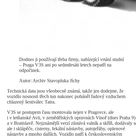
Dodnes ji používají třeba firmy, nabízející vrtání studní
– Praga V3S ani po sedmdesáti letech nepatří na
odpočinek.
Autor: Archiv Stavopluka Jíchy
Technická data jsou všeobecně známá, takže jen dodejme, že
vozidlo nosnosti třech tun nakonec poháněl řadový vzduchem
chlazený šestiválec Tatra.
V3S se postupem času montovala nejen v Pragovce, ale
i v letňanské Avii, v zemědělských opravnách Vinoř (dnes Praha 9)
a v Bratislavě. Nejznámější verzí zůstává valník a skříň, dodávaly s
ale i sklápěče, cisterny, fekální nástavby, autojeřáby, oplenové
nástavby a mnoho dalších. Vozidlo patří k československým