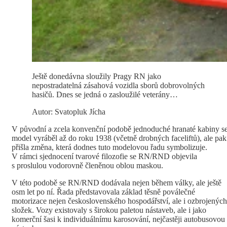
Ještě donedávna sloužily Pragy RN jako
nepostradatelná zásahová vozidla sborů dobrovolných
hasičů. Dnes se jedná o zasloužilé veterány…
Autor: Svatopluk Jícha
V původní a zcela konvenční podobě jednoduché hranaté kabiny s
model vyráběl až do roku 1938 (včetně drobných faceliftů), ale pak
přišla změna, která dodnes tuto modelovou řadu symbolizuje.
V rámci sjednocení tvarové filozofie se RN/RND objevila
s proslulou vodorovně členěnou oblou maskou.
V této podobě se RN/RND dodávala nejen během války, ale ještě
osm let po ní. Řada představovala základ těsně poválečné
motorizace nejen československého hospodářství, ale i ozbrojených
složek. Vozy existovaly s širokou paletou nástaveb, ale i jako
komerční šasi k individuálnímu karosování, nejčastěji autobusovou