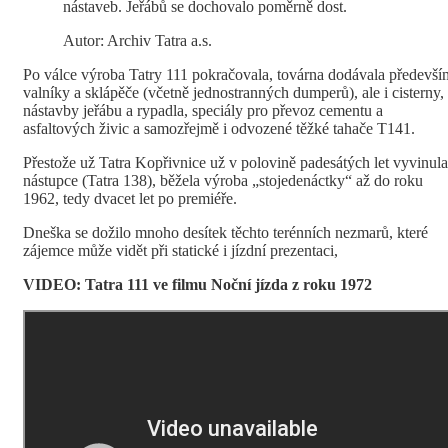
nástaveb. Jeřábů se dochovalo poměrně dost.
Autor: Archiv Tatra a.s.
Po válce výroba Tatry 111 pokračovala, továrna dodávala předevší
valníky a sklápěče (včetně jednostranných dumperů), ale i cisterny,
nástavby jeřábu a rypadla, speciály pro převoz cementu a
asfaltových živic a samozřejmě i odvozené těžké tahače T141.
Přestože už Tatra Kopřivnice už v polovině padesátých let vyvinula
nástupce (Tatra 138), běžela výroba „stojedenáctky“ až do roku
1962, tedy dvacet let po premiéře.
Dneška se dožilo mnoho desítek těchto terénních nezmarů, které
zájemce může vidět při statické i jízdní prezentaci,
VIDEO: Tatra 111 ve filmu Noční jízda z roku 1972