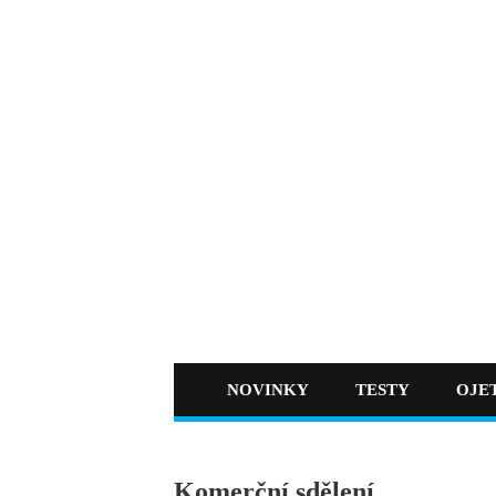
NOVINKY
TESTY
OJE
Komerční sdělení